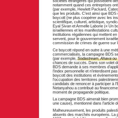
sociétés étrangères qui possèdent des
notamment quand ces entreprises ont de
(par exemple, Hewlett Packard, Caterp
que les produits. C’est ainsi que B
boycott (ne plus coopérer avec les inst
scientifique, culturel, artistique, syndic
Eyal Sivan et Armelle Laborie (« Un bo
israéliennes et les manifestations cult
institutions régaliennes qui mettent en
servent, pour le gouvernement israélien
commission de crimes de guerre sur la
Ce boycott répond en outre à une méth
commercialisés, la campagne BDS se f
(par exemple,
Sodastream, Ahava ou
chances de succès. Dans son volet déd
BDS demande à ses membres d’appl
l’index personnelle et n’interdisent pa
boycott des institutions et évènement
l’occupation des territoires palestinie
candidats de renoncer à participer à l
Netanyahou a contribué au financemen
moment de propagande politique.
La campagne BDS aimerait bien promouv
une cause), mentionné dans l’article d
Malheureusement, les produits palest
absents des marchés européens. La po