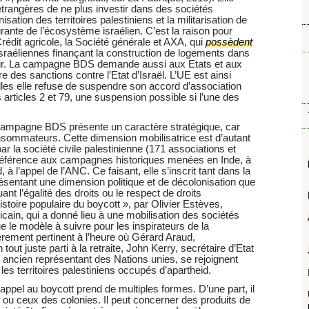
rangères de ne plus investir dans des sociétés
nisation des territoires palestiniens et la militarisation de
rante de l’écosystème israélien. C’est la raison pour
rédit agricole, la Société générale et AXA, qui
possèdent
raéliennes finançant la construction de logements dans
estir. La campagne BDS demande aussi aux Etats et aux
e des sanctions contre l’Etat d’Israël. L’UE est ainsi
elles elle refuse de suspendre son accord d’association
 articles 2 et 79, une suspension possible si l’une des
 campagne BDS présente un caractère stratégique, car
nsommateurs. Cette dimension mobilisatrice est d’autant
r la société civile palestinienne (171 associations et
référence aux campagnes historiques menées en Inde, à
 à l’appel de l’ANC. Ce faisant, elle s’inscrit tant dans la
sentant une dimension politique et de décolonisation que
 l’égalité des droits ou le respect de droits
toire populaire du boycott », par Olivier Estèves,
cain, qui a donné lieu à une mobilisation des sociétés
ue le modèle à suivre pour les inspirateurs de la
rement pertinent à l’heure où Gérard Araud,
t juste parti à la retraite, John Kerry, secrétaire d’Etat
ncien représentant des Nations unies, se rejoignent
s les territoires palestiniens occupés d’apartheid.
ppel au boycott prend de multiples formes. D’une part, il
s ou ceux des colonies. Il peut concerner des produits de