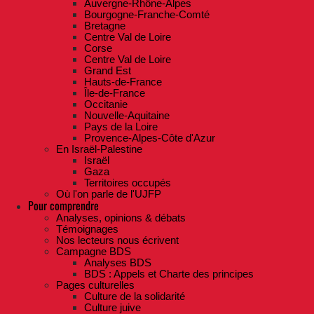
Auvergne-Rhône-Alpes
Bourgogne-Franche-Comté
Bretagne
Centre Val de Loire
Corse
Centre Val de Loire
Grand Est
Hauts-de-France
Île-de-France
Occitanie
Nouvelle-Aquitaine
Pays de la Loire
Provence-Alpes-Côte d'Azur
En Israël-Palestine
Israël
Gaza
Territoires occupés
Où l'on parle de l'UJFP
Pour comprendre
Analyses, opinions & débats
Témoignages
Nos lecteurs nous écrivent
Campagne BDS
Analyses BDS
BDS : Appels et Charte des principes
Pages culturelles
Culture de la solidarité
Culture juive