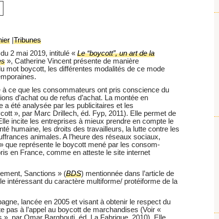
ier
|
Tribunes
du 2 mai 2019, intitulé «
Le “boycott”, un art de la
es
», Catherine Vincent présente de manière
u mot boycott, les différentes modalités de ce mode
temporaines.
oute à ce que les consommateurs ont pris conscience du
sions d’achat ou de refus d’achat. La montée en
 été analysée par les publicitaires et les
ott », par Marc Drillech, éd. Fyp, 2011). Elle permet de
lle incite les entreprises à mieux prendre en compte le
té humaine, les droits des travailleurs, la lutte contre les
ouffrances animales. A l’heure des réseaux sociaux,
n » que représente le boycott mené par les consom-
s en France, comme en atteste le site internet
ement, Sanctions » (
BDS
) mentionnée dans l’article de
e intéressant du caractère multiforme/ protéiforme de la
gne, lancée en 2005 et visant à obtenir le respect du
imite pas à l’appel au boycott de marchandises (Voir «
 », par Omar Barghouti, éd. La Fabrique, 2010). Elle