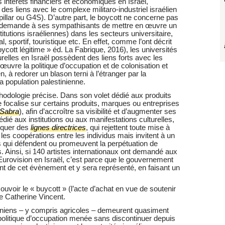
 intérêts financiers et économiques en Israël,
s liens avec le complexe militaro-industriel israélien
illar ou G4S). D’autre part, le boycott ne concerne pas
DS demande à ses sympathisants de mettre en œuvre un
itutions israéliennes) dans les secteurs universitaire,
al, sportif, touristique etc. En effet, comme l’ont décrit
ycott légitime » éd. La Fabrique, 2016), les universités
urelles en Israël possèdent des liens forts avec les
 œuvre la politique d’occupation et de colonisation et
, à redorer un blason terni à l’étranger par la
 population palestinienne.
odologie précise. Dans son volet dédié aux produits
ocalise sur certains produits, marques ou entreprises
 Sabra
), afin d’accroître sa visibilité et d’augmenter ses
ié aux institutions ou aux manifestations culturelles,
iquer des
lignes directrices
, qui rejettent toute mise à
s les coopérations entre les individus mais invitent à un
s qui défendent ou promeuvent la perpétuation de
ns. Ainsi, si 140 artistes internationaux ont demandé aux
’Eurovision en Israël, c’est parce que le gouvernement
t de cet évènement et y sera représenté, en faisant un
oir le « buycott » (l’acte d’achat en vue de soutenir
e Catherine Vincent.
iniens – y compris agricoles – demeurent quasiment
litique d’occupation menée sans discontinuer depuis