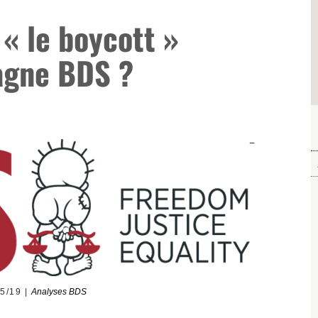
 « le boycott »
agne BDS ?
05/19
Analyses BDS