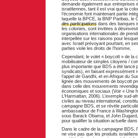
demande également aux entreprises ét
israéliennes, tant il est vrai que la colo
l’économie font maintenant partie intég
laquelle la BPCE, la BNP Paribas, le C
des participations
dans des banques is
les colonies, sont invitées à désinv
organisations internationales de prendr
interpellée sur les raisons pour lesqu
avec Israël prévoyant pourtant, en ses
parties viole les droits de l’homme.
Cependant, le volet « boycott » de la
mobilisateur de simples citoyens / co
plus importante que BDS a été lancé pa
syndicats), en faisant expressément 
l’appel de Gandhi, et en Afrique du Sud,
lignée des mouvements de boycott pré
dans celle des mouvements revendiquant
économiques et sociaux (Voir « Une his
L’Harmattan, 2006). L’exemple sud-afri
civiles au niveau international, constit
campagne BDS, et se révèle particuliè
ambassadeur de France à Washington tou
sous Barack Obama, et John Dugard, a
pour qualifier la situation actuelle dan
Dans le cadre de la campagne BDS, l’a
ne vise pas que les produits israélien