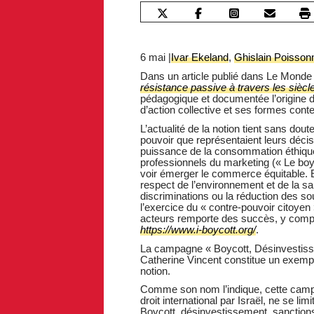
6 mai |
Ivar Ekeland
,
Ghislain Poissonn
Dans un article publié dans Le Monde 
résistance passive à travers les siècl
pédagogique et documentée l’origine d
d’action collective et ses formes con
L’actualité de la notion tient sans d
pouvoir que représentaient leurs déci
puissance de la consommation éthique a
professionnels du marketing (« Le boyc
voir émerger le commerce équitable. E
respect de l’environnement et de la san
discriminations ou la réduction des s
l’exercice du « contre-pouvoir citoye
acteurs remporte des succès, y compri
https://www.i-boycott.org/
.
La campagne « Boycott, Désinvestiss
Catherine Vincent constitue un exempl
notion.
Comme son nom l’indique, cette campa
droit international par Israël, ne se l
Boycott, désinvestissement, sanctions