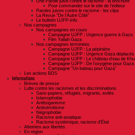
Une Parole juive contre le racisme - la brochure
Pour commander sur le site de l'éditeur
Paroles juives contre le racisme - les clips
La Revue "De l'Autre Côté"
Le bulletin UJFP-Info
Nos campagnes
Nos campagnes en cours
Campagne UJFP : Urgence guerre à Gaza
Film Yallah Gaza
Nos campagnes terminées
Campagne UJFP : La pépinière
Campagne UJFP : Urgence Gaza déplacés
Campagne UJFP : Le château d'eau de Khu
Campagne UJFP : De l'oxygène pour Gaza
Campagne "Un bateau pour Gaza"
Les actions BDS
Informations
Brèves de presse
Lutte contre les racismes et les discriminations
Sans-papiers, réfugiés, migrants, exilés
Islamophobie
Antitsiganisme
Antisémitisme
Négrophobie
Racisme anti-asiatique
Racisme systémique, racisme d'État
Atteintes aux libertés
En région