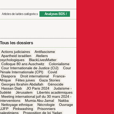
Analyses BDS
Articles de la/des catégorie.s
Tous les dossiers
Actions judiciaires
Antifascisme
Apartheid israélien
Ateliers
psychologiques
BlackLivesMatter
Colloque 80 ans Auschwitz
Colonialisme
Cour Internationale de Justice (CIJ)
Cour
Pénale Internationale (CPI)
Covid
Diaspora
Droit international
France-
Afrique
Fêtes juives
Gaza Stories
Georges Ibrahim Abdallah
Génocide
Hassan Diab
JO Paris 2024
Judaïsme -
Judéité
Jérusalem
Libertés académiques
Meeting international juif du 30 mars 2024 -
Interventions
Mumia Abu-Jamal
Nakba
Nettoyage ethnique
Nécrologie
Ouvrage
UJFP
Pinkwashing
Prisonniers
palestiniens
Proposition de loi Yadan