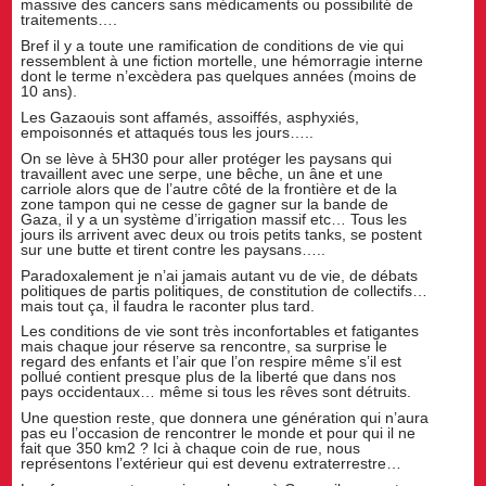
massive des cancers sans médicaments ou possibilité de
traitements….
Bref il y a toute une ramification de conditions de vie qui
ressemblent à une fiction mortelle, une hémorragie interne
dont le terme n’excèdera pas quelques années (moins de
10 ans).
Les Gazaouis sont affamés, assoiffés, asphyxiés,
empoisonnés et attaqués tous les jours…..
On se lève à 5H30 pour aller protéger les paysans qui
travaillent avec une serpe, une bêche, un âne et une
carriole alors que de l’autre côté de la frontière et de la
zone tampon qui ne cesse de gagner sur la bande de
Gaza, il y a un système d’irrigation massif etc… Tous les
jours ils arrivent avec deux ou trois petits tanks, se postent
sur une butte et tirent contre les paysans…..
Paradoxalement je n’ai jamais autant vu de vie, de débats
politiques de partis politiques, de constitution de collectifs…
mais tout ça, il faudra le raconter plus tard.
Les conditions de vie sont très inconfortables et fatigantes
mais chaque jour réserve sa rencontre, sa surprise le
regard des enfants et l’air que l’on respire même s’il est
pollué contient presque plus de la liberté que dans nos
pays occidentaux… même si tous les rêves sont détruits.
Une question reste, que donnera une génération qui n’aura
pas eu l’occasion de rencontrer le monde et pour qui il ne
fait que 350 km2 ? Ici à chaque coin de rue, nous
représentons l’extérieur qui est devenu extraterrestre…