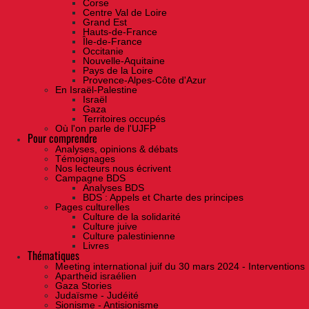
Corse
Centre Val de Loire
Grand Est
Hauts-de-France
Île-de-France
Occitanie
Nouvelle-Aquitaine
Pays de la Loire
Provence-Alpes-Côte d'Azur
En Israël-Palestine
Israël
Gaza
Territoires occupés
Où l'on parle de l'UJFP
Pour comprendre
Analyses, opinions & débats
Témoignages
Nos lecteurs nous écrivent
Campagne BDS
Analyses BDS
BDS : Appels et Charte des principes
Pages culturelles
Culture de la solidarité
Culture juive
Culture palestinienne
Livres
Thématiques
Meeting international juif du 30 mars 2024 - Interventions
Apartheid israélien
Gaza Stories
Judaïsme - Judéité
Sionisme - Antisionisme