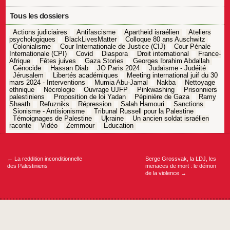
Tous les dossiers
Actions judiciaires
Antifascisme
Apartheid israélien
Ateliers
psychologiques
BlackLivesMatter
Colloque 80 ans Auschwitz
Colonialisme
Cour Internationale de Justice (CIJ)
Cour Pénale
Internationale (CPI)
Covid
Diaspora
Droit international
France-
Afrique
Fêtes juives
Gaza Stories
Georges Ibrahim Abdallah
Génocide
Hassan Diab
JO Paris 2024
Judaïsme - Judéité
Jérusalem
Libertés académiques
Meeting international juif du 30
mars 2024 - Interventions
Mumia Abu-Jamal
Nakba
Nettoyage
ethnique
Nécrologie
Ouvrage UJFP
Pinkwashing
Prisonniers
palestiniens
Proposition de loi Yadan
Pépinière de Gaza
Ramy
Shaath
Refuzniks
Répression
Salah Hamouri
Sanctions
Sionisme - Antisionisme
Tribunal Russell pour la Palestine
Témoignages de Palestine
Ukraine
Un ancien soldat israélien
raconte
Vidéo
Zemmour
Éducation
Navigation
de
l’article
←
La reddition inconditionnelle
Serge Grossvak, la LDJ, les
des Palestiniens
menaces de mort : le démon
de la violence
→