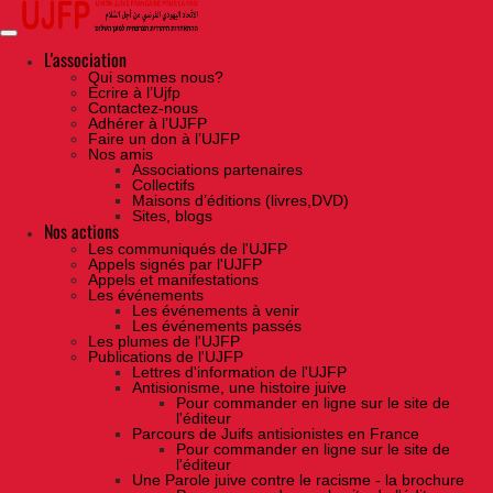
Skip
to
the
content
L'association
Qui sommes nous?
Ecrire à l’Ujfp
Contactez-nous
Adhérer à l’UJFP
Faire un don à l’UJFP
Nos amis
Associations partenaires
Collectifs
Maisons d’éditions (livres,DVD)
Sites, blogs
Nos actions
Les communiqués de l'UJFP
Appels signés par l'UJFP
Appels et manifestations
Les événements
Les événements à venir
Les événements passés
Les plumes de l'UJFP
Publications de l'UJFP
Lettres d'information de l'UJFP
Antisionisme, une histoire juive
Pour commander en ligne sur le site de
l'éditeur
Parcours de Juifs antisionistes en France
Pour commander en ligne sur le site de
l'éditeur
Une Parole juive contre le racisme - la brochure