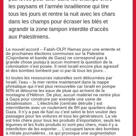
les paysans et l’armée israélienne qui tire
tous les jours et rentre la nuit avec les chars
dans les champs pour écraser les blés et
agrandir la zone tampon interdite d’accès
aux Palestiniens.
Le nouvel accord – Fatah-OLP/ Hamas pour une entente et
de prochaines élections communes sur la Palestine
(Cisjordanie et bande de Gaza) ne correspond pas à
grande chose puisqu’à aucun moment la question de la
colonisation n’est posée. Il rend Israël encore plus agressif
et des bombes tombent par-ci par-là tous les jours…
Ici toutes les ressources naturelles sont détournées par
Israël, l’eau – la mer rentre maintenant dans la nappe
phréatique qui n’est plus renouvelée car Israël en pompe
60% et détourne les eaux de pluie qui arrivent de la
montagne d’Hébron. De plus, aucun matériel ne rentre plus
à Gaza pour construire par exemple une usine de
désalinisation… L’électricité (centrale détruite ) est
intermittente avec un roulement de 8H par quartiers dans
Gaza. Il n’y a pas de fuel ou c’est selon le bon vouloir des
passages pour les voitures et tous les générateurs. La vie
est très chère pour tous les produits d’importation, seuls les
légumes et les fruits produits ici sont peu chers, mais il y a
interdiction de les exporter… L’occupant lance des bombes
à nitrate journalières , ce qui provoque une augmentation