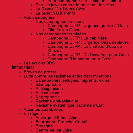
Pour commander sur le site de l'éditeur
Paroles juives contre le racisme - les clips
La Revue "De l'Autre Côté"
Le bulletin UJFP-Info
Nos campagnes
Nos campagnes en cours
Campagne UJFP : Urgence guerre à Gaza
Film Yallah Gaza
Nos campagnes terminées
Campagne UJFP : La pépinière
Campagne UJFP : Urgence Gaza déplacés
Campagne UJFP : Le château d'eau de
Khuza'a
Campagne UJFP : De l'oxygène pour Gaza
Campagne "Un bateau pour Gaza"
Les actions BDS
Informations
Brèves de presse
Lutte contre les racismes et les discriminations
Sans-papiers, réfugiés, migrants, exilés
Islamophobie
Antitsiganisme
Antisémitisme
Négrophobie
Racisme anti-asiatique
Racisme systémique, racisme d'État
Atteintes aux libertés
En région
Auvergne-Rhône-Alpes
Bourgogne-Franche-Comté
Bretagne
Centre Val de Loire