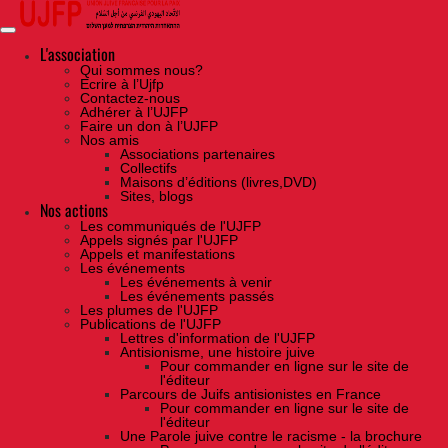
Skip
to
the
content
L'association
Qui sommes nous?
Ecrire à l’Ujfp
Contactez-nous
Adhérer à l’UJFP
Faire un don à l’UJFP
Nos amis
Associations partenaires
Collectifs
Maisons d’éditions (livres,DVD)
Sites, blogs
Nos actions
Les communiqués de l'UJFP
Appels signés par l'UJFP
Appels et manifestations
Les événements
Les événements à venir
Les événements passés
Les plumes de l'UJFP
Publications de l'UJFP
Lettres d'information de l'UJFP
Antisionisme, une histoire juive
Pour commander en ligne sur le site de
l'éditeur
Parcours de Juifs antisionistes en France
Pour commander en ligne sur le site de
l'éditeur
Une Parole juive contre le racisme - la brochure