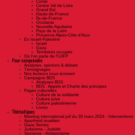
Corse
Centre Val de Loire
Grand Est
Hauts-de-France
Île-de-France
Occitanie
Nouvelle-Aquitaine
Pays de la Loire
Provence-Alpes-Côte d'Azur
En Israël-Palestine
Israël
Gaza
Territoires occupés
Où l'on parle de l'UJFP
Pour comprendre
Analyses, opinions & débats
Témoignages
Nos lecteurs nous écrivent
Campagne BDS
Analyses BDS
BDS : Appels et Charte des principes
Pages culturelles
Culture de la solidarité
Culture juive
Culture palestinienne
Livres
Thématiques
Meeting international juif du 30 mars 2024 - Interventions
Apartheid israélien
Gaza Stories
Judaïsme - Judéité
Sionisme - Antisionisme