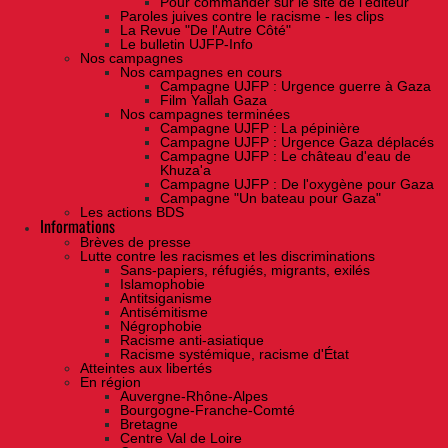
Pour commander sur le site de l'éditeur
Paroles juives contre le racisme - les clips
La Revue "De l'Autre Côté"
Le bulletin UJFP-Info
Nos campagnes
Nos campagnes en cours
Campagne UJFP : Urgence guerre à Gaza
Film Yallah Gaza
Nos campagnes terminées
Campagne UJFP : La pépinière
Campagne UJFP : Urgence Gaza déplacés
Campagne UJFP : Le château d'eau de
Khuza'a
Campagne UJFP : De l'oxygène pour Gaza
Campagne "Un bateau pour Gaza"
Les actions BDS
Informations
Brèves de presse
Lutte contre les racismes et les discriminations
Sans-papiers, réfugiés, migrants, exilés
Islamophobie
Antitsiganisme
Antisémitisme
Négrophobie
Racisme anti-asiatique
Racisme systémique, racisme d'État
Atteintes aux libertés
En région
Auvergne-Rhône-Alpes
Bourgogne-Franche-Comté
Bretagne
Centre Val de Loire