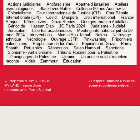
Actions judiciaires
Antifascisme
Apartheid israélien
Ateliers
psychologiques
BlackLivesMatter
Colloque 80 ans Auschwitz
Colonialisme
Cour Internationale de Justice (CIJ)
Cour Pénale
Internationale (CPI)
Covid
Diaspora
Droit international
France-
Afrique
Fêtes juives
Gaza Stories
Georges Ibrahim Abdallah
Génocide
Hassan Diab
JO Paris 2024
Judaïsme - Judéité
Jérusalem
Libertés académiques
Meeting international juif du 30
mars 2024 - Interventions
Mumia Abu-Jamal
Nakba
Nettoyage
ethnique
Nécrologie
Ouvrage UJFP
Pinkwashing
Prisonniers
palestiniens
Proposition de loi Yadan
Pépinière de Gaza
Ramy
Shaath
Refuzniks
Répression
Salah Hamouri
Sanctions
Sionisme - Antisionisme
Tribunal Russell pour la Palestine
Témoignages de Palestine
Ukraine
Un ancien soldat israélien
raconte
Vidéo
Zemmour
Éducation
Navigation
de
l’article
←
Projection du film « THIS IS
« L’espèce Humaine » mise en
MY LAND » suivie d’une
scène et conférence-débat
→
rencontre avec Pierre Stambul