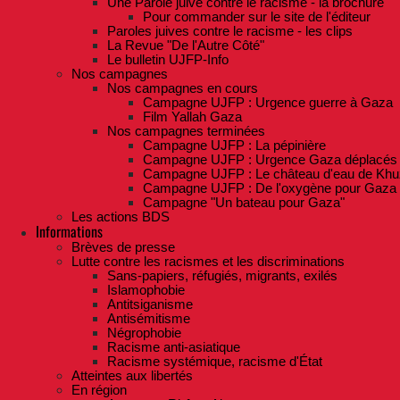
Une Parole juive contre le racisme - la brochure
Pour commander sur le site de l'éditeur
Paroles juives contre le racisme - les clips
La Revue "De l'Autre Côté"
Le bulletin UJFP-Info
Nos campagnes
Nos campagnes en cours
Campagne UJFP : Urgence guerre à Gaza
Film Yallah Gaza
Nos campagnes terminées
Campagne UJFP : La pépinière
Campagne UJFP : Urgence Gaza déplacés
Campagne UJFP : Le château d'eau de Khu
Campagne UJFP : De l'oxygène pour Gaza
Campagne "Un bateau pour Gaza"
Les actions BDS
Informations
Brèves de presse
Lutte contre les racismes et les discriminations
Sans-papiers, réfugiés, migrants, exilés
Islamophobie
Antitsiganisme
Antisémitisme
Négrophobie
Racisme anti-asiatique
Racisme systémique, racisme d'État
Atteintes aux libertés
En région