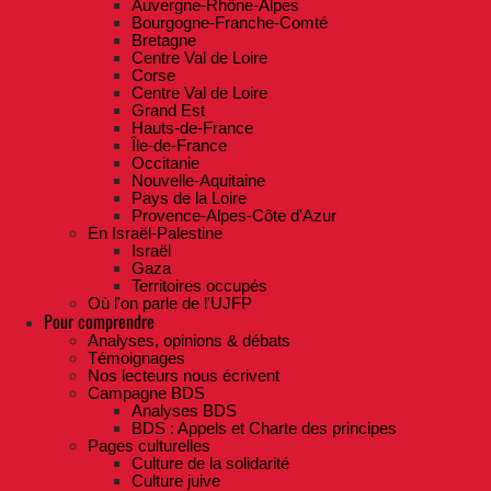
Auvergne-Rhône-Alpes
Bourgogne-Franche-Comté
Bretagne
Centre Val de Loire
Corse
Centre Val de Loire
Grand Est
Hauts-de-France
Île-de-France
Occitanie
Nouvelle-Aquitaine
Pays de la Loire
Provence-Alpes-Côte d'Azur
En Israël-Palestine
Israël
Gaza
Territoires occupés
Où l'on parle de l'UJFP
Pour comprendre
Analyses, opinions & débats
Témoignages
Nos lecteurs nous écrivent
Campagne BDS
Analyses BDS
BDS : Appels et Charte des principes
Pages culturelles
Culture de la solidarité
Culture juive