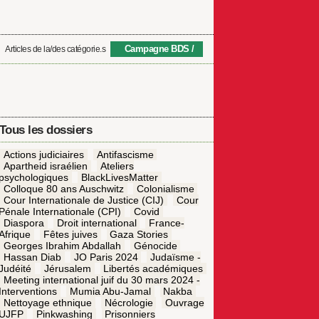
Campagne BDS
Articles de la/des catégorie.s
Tous les dossiers
Actions judiciaires
Antifascisme
Apartheid israélien
Ateliers
psychologiques
BlackLivesMatter
Colloque 80 ans Auschwitz
Colonialisme
Cour Internationale de Justice (CIJ)
Cour
Pénale Internationale (CPI)
Covid
Diaspora
Droit international
France-
Afrique
Fêtes juives
Gaza Stories
Georges Ibrahim Abdallah
Génocide
Hassan Diab
JO Paris 2024
Judaïsme -
Judéité
Jérusalem
Libertés académiques
Meeting international juif du 30 mars 2024 -
Interventions
Mumia Abu-Jamal
Nakba
Nettoyage ethnique
Nécrologie
Ouvrage
UJFP
Pinkwashing
Prisonniers