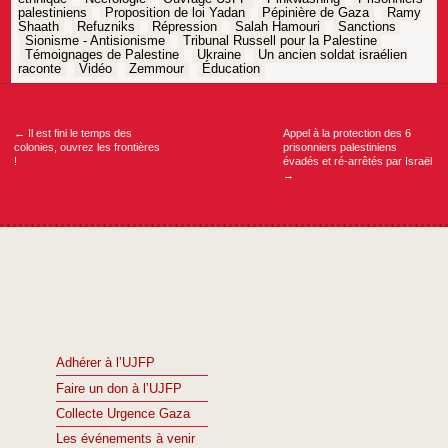
palestiniens
Proposition de loi Yadan
Pépinière de Gaza
Ramy
Shaath
Refuzniks
Répression
Salah Hamouri
Sanctions
Sionisme - Antisionisme
Tribunal Russell pour la Palestine
Témoignages de Palestine
Ukraine
Un ancien soldat israélien
raconte
Vidéo
Zemmour
Éducation
Navigation
de
l’article
←
Il est fini le temps des
Appel à la protection des 6
colonies, ouvrez les frontières
prisonniers palestiniens
!
évadés et ré-arrêtés par Israël
→
Adhérer à l’UJFP
Faire un don à l’UJFP
Collecte Urgence Gaza
Les événements à venir