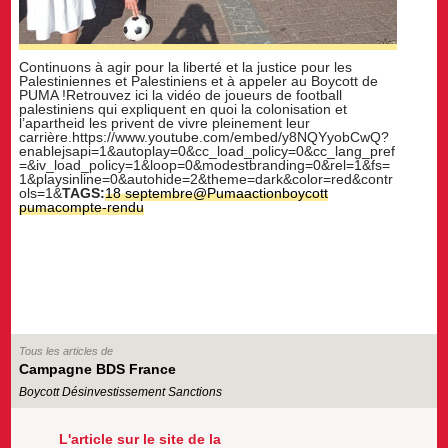
Continuons à agir pour la liberté et la justice pour les
Palestiniennes et Palestiniens et à appeler au Boycott de
PUMA !Retrouvez ici la vidéo de joueurs de football
palestiniens qui expliquent en quoi la colonisation et
l’apartheid les privent de vivre pleinement leur
carrière.https://www.youtube.com/embed/y8NQYyobCwQ?
enablejsapi=1&autoplay=0&cc_load_policy=0&cc_lang_pref
=&iv_load_policy=1&loop=0&modestbranding=0&rel=1&fs=
1&playsinline=0&autohide=2&theme=dark&color=red&contr
ols=1&
TAGS:
18 septembre
@Puma
action
boycott
puma
compte-rendu
Tous les articles de
Campagne BDS France
Boycott Désinvestissement Sanctions
L'article sur le site de la