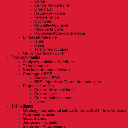
Corse
Centre Val de Loire
Grand Est
Hauts-de-France
Île-de-France
Occitanie
Nouvelle-Aquitaine
Pays de la Loire
Provence-Alpes-Côte d'Azur
En Israël-Palestine
Israël
Gaza
Territoires occupés
Où l'on parle de l'UJFP
Pour comprendre
Analyses, opinions & débats
Témoignages
Nos lecteurs nous écrivent
Campagne BDS
Analyses BDS
BDS : Appels et Charte des principes
Pages culturelles
Culture de la solidarité
Culture juive
Culture palestinienne
Livres
Thématiques
Meeting international juif du 30 mars 2024 - Interventions
Apartheid israélien
Gaza Stories
Judaïsme - Judéité
Sionisme - Antisionisme