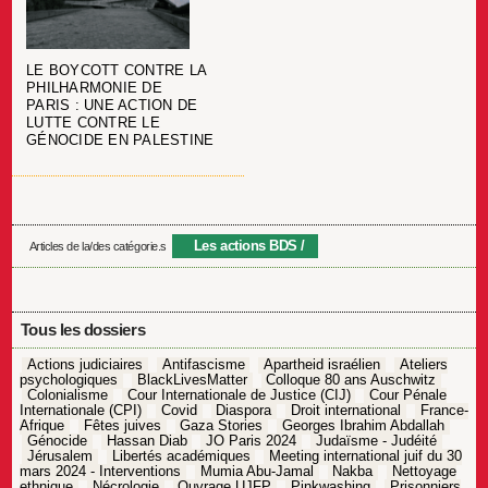
LE BOYCOTT CONTRE LA
PHILHARMONIE DE
PARIS : UNE ACTION DE
LUTTE CONTRE LE
GÉNOCIDE EN PALESTINE
Les actions BDS
Articles de la/des catégorie.s
Tous les dossiers
Actions judiciaires
Antifascisme
Apartheid israélien
Ateliers
psychologiques
BlackLivesMatter
Colloque 80 ans Auschwitz
Colonialisme
Cour Internationale de Justice (CIJ)
Cour Pénale
Internationale (CPI)
Covid
Diaspora
Droit international
France-
Afrique
Fêtes juives
Gaza Stories
Georges Ibrahim Abdallah
Génocide
Hassan Diab
JO Paris 2024
Judaïsme - Judéité
Jérusalem
Libertés académiques
Meeting international juif du 30
mars 2024 - Interventions
Mumia Abu-Jamal
Nakba
Nettoyage
ethnique
Nécrologie
Ouvrage UJFP
Pinkwashing
Prisonniers