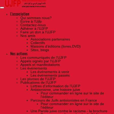
Skip
to
the
content
L'association
Qui sommes nous?
Ecrire à l’Ujfp
Contactez-nous
Adhérer à l’UJFP
Faire un don à l’UJFP
Nos amis
Associations partenaires
Collectifs
Maisons d’éditions (livres,DVD)
Sites, blogs
Nos actions
Les communiqués de l'UJFP
Appels signés par l'UJFP
Appels et manifestations
Les événements
Les événements à venir
Les événements passés
Les plumes de l'UJFP
Publications de l'UJFP
Lettres d'information de l'UJFP
Antisionisme, une histoire juive
Pour commander en ligne sur le site de
l'éditeur
Parcours de Juifs antisionistes en France
Pour commander en ligne sur le site de
l'éditeur
Une Parole juive contre le racisme - la brochure