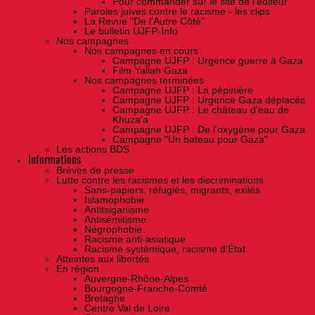
Pour commander sur le site de l'éditeur
Paroles juives contre le racisme - les clips
La Revue "De l'Autre Côté"
Le bulletin UJFP-Info
Nos campagnes
Nos campagnes en cours
Campagne UJFP : Urgence guerre à Gaza
Film Yallah Gaza
Nos campagnes terminées
Campagne UJFP : La pépinière
Campagne UJFP : Urgence Gaza déplacés
Campagne UJFP : Le château d'eau de
Khuza'a
Campagne UJFP : De l'oxygène pour Gaza
Campagne "Un bateau pour Gaza"
Les actions BDS
Informations
Brèves de presse
Lutte contre les racismes et les discriminations
Sans-papiers, réfugiés, migrants, exilés
Islamophobie
Antitsiganisme
Antisémitisme
Négrophobie
Racisme anti-asiatique
Racisme systémique, racisme d'État
Atteintes aux libertés
En région
Auvergne-Rhône-Alpes
Bourgogne-Franche-Comté
Bretagne
Centre Val de Loire