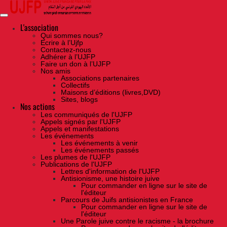
Skip
to
the
content
L'association
Qui sommes nous?
Ecrire à l’Ujfp
Contactez-nous
Adhérer à l’UJFP
Faire un don à l’UJFP
Nos amis
Associations partenaires
Collectifs
Maisons d’éditions (livres,DVD)
Sites, blogs
Nos actions
Les communiqués de l'UJFP
Appels signés par l'UJFP
Appels et manifestations
Les événements
Les événements à venir
Les événements passés
Les plumes de l'UJFP
Publications de l'UJFP
Lettres d'information de l'UJFP
Antisionisme, une histoire juive
Pour commander en ligne sur le site de
l'éditeur
Parcours de Juifs antisionistes en France
Pour commander en ligne sur le site de
l'éditeur
Une Parole juive contre le racisme - la brochure