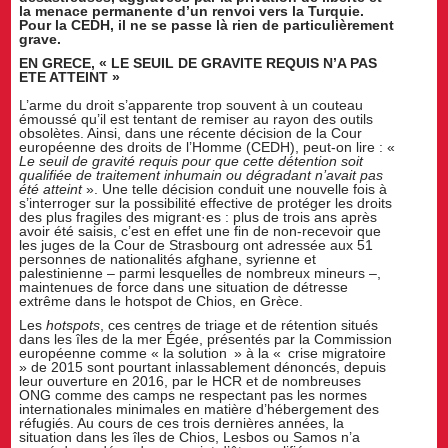
la menace permanente d’un renvoi vers la Turquie.
Pour la CEDH, il ne se passe là rien de particulièrement
grave.
EN GRECE, « LE SEUIL DE GRAVITE REQUIS N’A PAS
ETE ATTEINT »
L’arme du droit s’apparente trop souvent à un couteau
émoussé qu’il est tentant de remiser au rayon des outils
obsolètes. Ainsi, dans une récente décision de la Cour
européenne des droits de l’Homme (CEDH), peut-on lire : «
Le seuil de gravité requis pour que cette détention soit
qualifiée de traitement inhumain ou dégradant n’avait pas
été atteint
». Une telle décision conduit une nouvelle fois à
s’interroger sur la possibilité effective de protéger les droits
des plus fragiles des migrant·es : plus de trois ans après
avoir été saisis, c’est en effet une fin de non-recevoir que
les juges de la Cour de Strasbourg ont adressée aux 51
personnes de nationalités afghane, syrienne et
palestinienne – parmi lesquelles de nombreux mineurs –,
maintenues de force dans une situation de détresse
extrême dans le hotspot de Chios, en Grèce.
Les
hotspots
, ces centres de triage et de rétention situés
dans les îles de la mer Égée, présentés par la Commission
européenne comme « la solution » à la « crise migratoire
» de 2015 sont pourtant inlassablement dénoncés, depuis
leur ouverture en 2016, par le HCR et de nombreuses
ONG comme des camps ne respectant pas les normes
internationales minimales en matière d’hébergement des
réfugiés. Au cours de ces trois dernières années, la
situation dans les îles de Chios, Lesbos ou Samos n’a