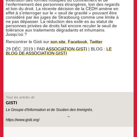
extension des formes multiples du confinement et de
l’enfermement des personnes étrangères, loin des regards
et loin du droit. La récente décision de la CEDH amène en
effet à s’interroger sur le « seuil de gravité » pouvant être
considéré par les juges de Strasbourg comme une limite à
ne pas dépasser. La réduction des exilé·es au statut de
personnes privées de droits fait encore reculer le seuil de
tolérance aux traitements dégradants et inhumains.
Jusqu’où ?
Rencontrer le Gisti sur
son site
,
Facebook
,
Twitter
29 DÉC. 2019 | PAR
ASSOCIATION GISTI
| BLOG :
LE
BLOG DE ASSOCIATION GISTI
Tous les articles de
GISTI
Le Groupe d'Information et de Soutien des Immigrés.
https://www.gisti.org/