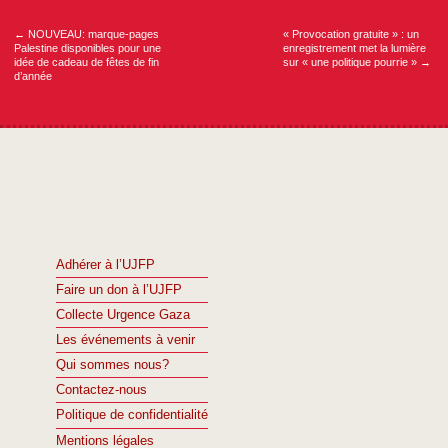
de
l’article
←
NOUVEAU: marque-pages
« Provocation gratuite » : un
Palestine disponibles pour une
enregistrement met la lumière
idée de cadeau de fêtes de fin
sur « une politique pourrie »
→
d’année
Adhérer à l’UJFP
Faire un don à l’UJFP
Collecte Urgence Gaza
Les événements à venir
Qui sommes nous?
Contactez-nous
Politique de confidentialité
Mentions légales