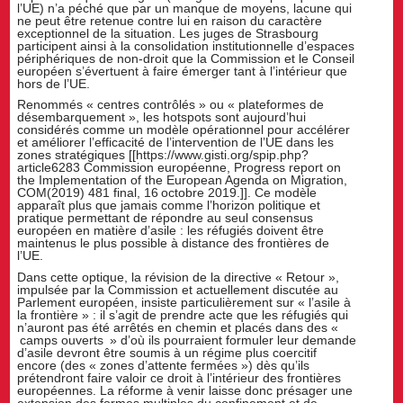
l’UE) n’a péché que par un manque de moyens, lacune qui
ne peut être retenue contre lui en raison du caractère
exceptionnel de la situation. Les juges de Strasbourg
participent ainsi à la consolidation institutionnelle d’espaces
périphériques de non-droit que la Commission et le Conseil
européen s’évertuent à faire émerger tant à l’intérieur que
hors de l’UE.
Renommés « centres contrôlés » ou « plateformes de
désembarquement », les hotspots sont aujourd’hui
considérés comme un modèle opérationnel pour accélérer
et améliorer l’efficacité de l’intervention de l’UE dans les
zones stratégiques [[https://www.gisti.org/spip.php?
article6283 Commission européenne, Progress report on
the Implementation of the European Agenda on Migration,
COM(2019) 481 final, 16 octobre 2019.]]. Ce modèle
apparaît plus que jamais comme l’horizon politique et
pratique permettant de répondre au seul consensus
européen en matière d’asile : les réfugiés doivent être
maintenus le plus possible à distance des frontières de
l’UE.
Dans cette optique, la révision de la directive « Retour »,
impulsée par la Commission et actuellement discutée au
Parlement européen, insiste particulièrement sur « l’asile à
la frontière » : il s’agit de prendre acte que les réfugiés qui
n’auront pas été arrêtés en chemin et placés dans des «
camps ouverts » d’où ils pourraient formuler leur demande
d’asile devront être soumis à un régime plus coercitif
encore (des « zones d’attente fermées ») dès qu’ils
prétendront faire valoir ce droit à l’intérieur des frontières
européennes. La réforme à venir laisse donc présager une