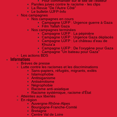
Pour commander sur le site de l'éditeur
Paroles juives contre le racisme - les clips
La Revue "De l'Autre Côté"
Le bulletin UJFP-Info
Nos campagnes
Nos campagnes en cours
Campagne UJFP : Urgence guerre à Gaza
Film Yallah Gaza
Nos campagnes terminées
Campagne UJFP : La pépinière
Campagne UJFP : Urgence Gaza déplacés
Campagne UJFP : Le château d'eau de
Khuza'a
Campagne UJFP : De l'oxygène pour Gaza
Campagne "Un bateau pour Gaza"
Les actions BDS
Informations
Brèves de presse
Lutte contre les racismes et les discriminations
Sans-papiers, réfugiés, migrants, exilés
Islamophobie
Antitsiganisme
Antisémitisme
Négrophobie
Racisme anti-asiatique
Racisme systémique, racisme d'État
Atteintes aux libertés
En région
Auvergne-Rhône-Alpes
Bourgogne-Franche-Comté
Bretagne
Centre Val de Loire