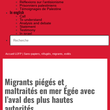
Réflexions sur l’antisionisme
Prisonniers palestiniens
Témoignages de Palestine
In english
Call
To understand
Analysis and debate
Statement
Testimony
In israel
Accueil UJFP
|
Sans-papiers, réfugiés, migrants, exilés
Migrants piégés et
maltraités en mer Égée avec
l’aval des plus hautes
autorités