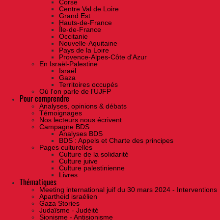
Corse
Centre Val de Loire
Grand Est
Hauts-de-France
Île-de-France
Occitanie
Nouvelle-Aquitaine
Pays de la Loire
Provence-Alpes-Côte d'Azur
En Israël-Palestine
Israël
Gaza
Territoires occupés
Où l'on parle de l'UJFP
Pour comprendre
Analyses, opinions & débats
Témoignages
Nos lecteurs nous écrivent
Campagne BDS
Analyses BDS
BDS : Appels et Charte des principes
Pages culturelles
Culture de la solidarité
Culture juive
Culture palestinienne
Livres
Thématiques
Meeting international juif du 30 mars 2024 - Interventions
Apartheid israélien
Gaza Stories
Judaïsme - Judéité
Sionisme - Antisionisme