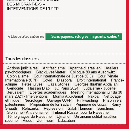
DES MIGRANT·E·S –
INTERVENTIONS DE L’UJFP
Sans-papiers, réfugiés, migrants, exilés
Articles de la/des catégorie.s
Tous les dossiers
Actions judiciaires
Antifascisme
Apartheid israélien
Ateliers
psychologiques
BlackLivesMatter
Colloque 80 ans Auschwitz
Colonialisme
Cour Internationale de Justice (CIJ)
Cour Pénale
Internationale (CPI)
Covid
Diaspora
Droit international
France-
Afrique
Fêtes juives
Gaza Stories
Georges Ibrahim Abdallah
Génocide
Hassan Diab
JO Paris 2024
Judaïsme - Judéité
Jérusalem
Libertés académiques
Meeting international juif du 30
mars 2024 - Interventions
Mumia Abu-Jamal
Nakba
Nettoyage
ethnique
Nécrologie
Ouvrage UJFP
Pinkwashing
Prisonniers
palestiniens
Proposition de loi Yadan
Pépinière de Gaza
Ramy
Shaath
Refuzniks
Répression
Salah Hamouri
Sanctions
Sionisme - Antisionisme
Tribunal Russell pour la Palestine
Témoignages de Palestine
Ukraine
Un ancien soldat israélien
raconte
Vidéo
Zemmour
Éducation
Navigation