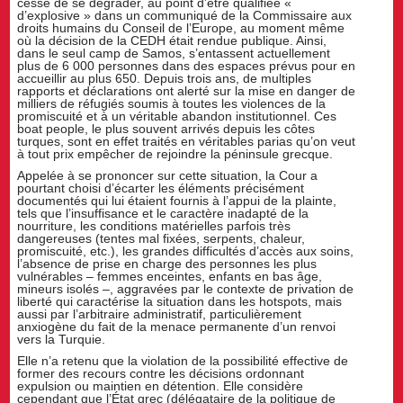
cessé de se dégrader, au point d’être qualifiée «
d’explosive » dans un communiqué de la Commissaire aux
droits humains du Conseil de l’Europe, au moment même
où la décision de la CEDH était rendue publique. Ainsi,
dans le seul camp de Samos, s’entassent actuellement
plus de 6 000 personnes dans des espaces prévus pour en
accueillir au plus 650. Depuis trois ans, de multiples
rapports et déclarations ont alerté sur la mise en danger de
milliers de réfugiés soumis à toutes les violences de la
promiscuité et à un véritable abandon institutionnel. Ces
boat people, le plus souvent arrivés depuis les côtes
turques, sont en effet traités en véritables parias qu’on veut
à tout prix empêcher de rejoindre la péninsule grecque.
Appelée à se prononcer sur cette situation, la Cour a
pourtant choisi d’écarter les éléments précisément
documentés qui lui étaient fournis à l’appui de la plainte,
tels que l’insuffisance et le caractère inadapté de la
nourriture, les conditions matérielles parfois très
dangereuses (tentes mal fixées, serpents, chaleur,
promiscuité, etc.), les grandes difficultés d’accès aux soins,
l’absence de prise en charge des personnes les plus
vulnérables – femmes enceintes, enfants en bas âge,
mineurs isolés –, aggravées par le contexte de privation de
liberté qui caractérise la situation dans les hotspots, mais
aussi par l’arbitraire administratif, particulièrement
anxiogène du fait de la menace permanente d’un renvoi
vers la Turquie.
Elle n’a retenu que la violation de la possibilité effective de
former des recours contre les décisions ordonnant
expulsion ou maintien en détention. Elle considère
cependant que l’État grec (délégataire de la politique de