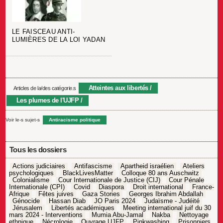
LE FAISCEAU ANTI-
LUMIÈRES DE LA LOI YADAN
Atteintes aux libertés
Articles de la/des catégorie.s
Les plumes de l'UJFP
Voir le-s sujet-s
Antiracisme politique
Tous les dossiers
Actions judiciaires
Antifascisme
Apartheid israélien
Ateliers
psychologiques
BlackLivesMatter
Colloque 80 ans Auschwitz
Colonialisme
Cour Internationale de Justice (CIJ)
Cour Pénale
Internationale (CPI)
Covid
Diaspora
Droit international
France-
Afrique
Fêtes juives
Gaza Stories
Georges Ibrahim Abdallah
Génocide
Hassan Diab
JO Paris 2024
Judaïsme - Judéité
Jérusalem
Libertés académiques
Meeting international juif du 30
mars 2024 - Interventions
Mumia Abu-Jamal
Nakba
Nettoyage
ethnique
Nécrologie
Ouvrage UJFP
Pinkwashing
Prisonniers