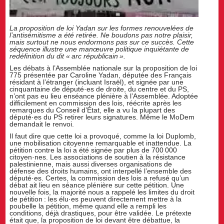
La proposition de loi Yadan sur les formes renouvelées de
l’antisémitisme a été retirée. Ne boudons pas notre plaisir,
mais surtout ne nous endormons pas sur ce succès. Cette
séquence illustre une manœuvre politique inquiétante de
redéfinition du dit « arc républicain ».
Les débats à l’Assemblée nationale sur la proposition de loi
775 présentée par Caroline Yadan, députée des Français
résidant à l’étranger (incluant Israël), et signée par une
cinquantaine de député·es de droite, du centre et du PS,
n’ont pas eu lieu enséance plénière à l’Assemblée. Adoptée
difficilement en commission des lois, réécrite après les
remarques du Conseil d’État, elle a vu la plupart des
député·es du PS retirer leurs signatures. Même le MoDem
demandait le renvoi.
Il faut dire que cette loi a provoqué, comme la loi Duplomb,
une mobilisation citoyenne remarquable et inattendue. La
pétition contre la loi a été signée par plus de 700 000
citoyen·nes. Les associations de soutien à la résistance
palestinienne, mais aussi diverses organisations de
défense des droits humains, ont interpellé l’ensemble des
député·es. Certes, la commission des lois a refusé qu’un
débat ait lieu en séance plénière sur cette pétition. Une
nouvelle fois, la majorité nous a rappelé les limites du droit
de pétition : les élu·es peuvent directement mettre à la
poubelle la pétition, même quand elle a rempli les
conditions, déjà drastiques, pour être validée. Le prétexte
était que, la proposition de loi devant être débattue, la