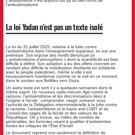
L’antisionisme n’est aujourd’hui qu’un des noms de
l’anticolonialisme.
La loi Yadan n’est pas un texte isolé
La loi du 31 juillet 2025, relative à la lutte contre
l’antisémitisme dans l’enseignement supérieur, en est une
prémisse. Son exposé des motifs dénonçait un
«
antisémitisme d’atmosphère
» dont la scientificité est bien
difficile à définir. Son adoption a eu des effets concrets en
rendant plus difficile la mobilisation étudiante en solidarité
avec le peuple palestinien, même si elle s’est
heureusement maintenue comme on le voit en ce moment
dans le soutien aux flottilles vers Gaza.
Un autre texte est sorti il y a quelques semaines dans le
même esprit. Un nouveau vade-mecum
Agir contre le
racisme, l’antisémitisme et les discriminations liées à
l’origine à l’école : comprendre, réagir, prévenir
sous
l’autorité de la Délégation interministérielle à la lutte contre
le racisme, l’antisémitisme et la haine anti-LGBT et du
Conseil des sages de la laïcité et des valeurs de la
République. On y trouve, au milieu de nombre de
généralités, les formules visant à qualifier d’antisémites
toutes les critiques de l’État d’Israël.
Le document reprend non seulement la définition de