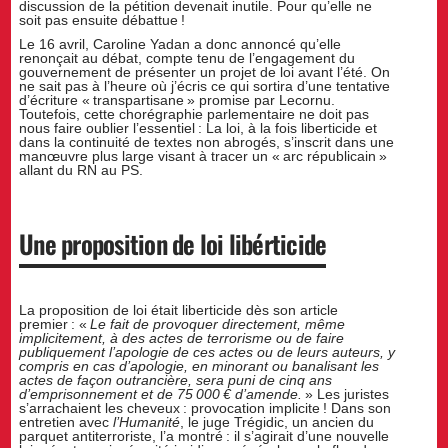
discussion de la pétition devenait inutile. Pour qu’elle ne
soit pas ensuite débattue !
Le 16 avril, Caroline Yadan a donc annoncé qu’elle
renonçait au débat, compte tenu de l’engagement du
gouvernement de présenter un projet de loi avant l’été. On
ne sait pas à l’heure où j’écris ce qui sortira d’une tentative
d’écriture « transpartisane » promise par Lecornu.
Toutefois, cette chorégraphie parlementaire ne doit pas
nous faire oublier l’essentiel : La loi, à la fois liberticide et
dans la continuité de textes non abrogés, s’inscrit dans une
manœuvre plus large visant à tracer un « arc républicain »
allant du RN au PS.
Une proposition de loi libérticide
La proposition de loi était liberticide dès son article
premier : «
Le fait de provoquer directement, même
implicitement, à des actes de terrorisme ou de faire
publiquement l’apologie de ces actes ou de leurs auteurs, y
compris en cas d’apologie, en minorant ou banalisant les
actes de façon outrancière, sera puni de cinq ans
d’emprisonnement et de 75 000 € d’amende.
» Les juristes
s’arrachaient les cheveux : provocation implicite ! Dans son
entretien avec
l’Humanité
, le juge Trégidic, un ancien du
parquet antiterroriste, l’a montré : il s’agirait d’une nouvelle