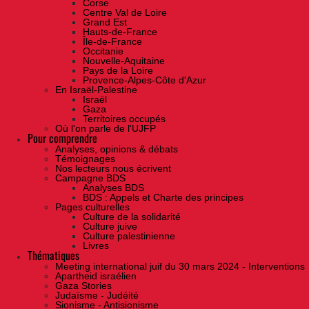
Corse
Centre Val de Loire
Grand Est
Hauts-de-France
Île-de-France
Occitanie
Nouvelle-Aquitaine
Pays de la Loire
Provence-Alpes-Côte d'Azur
En Israël-Palestine
Israël
Gaza
Territoires occupés
Où l'on parle de l'UJFP
Pour comprendre
Analyses, opinions & débats
Témoignages
Nos lecteurs nous écrivent
Campagne BDS
Analyses BDS
BDS : Appels et Charte des principes
Pages culturelles
Culture de la solidarité
Culture juive
Culture palestinienne
Livres
Thématiques
Meeting international juif du 30 mars 2024 - Interventions
Apartheid israélien
Gaza Stories
Judaïsme - Judéité
Sionisme - Antisionisme