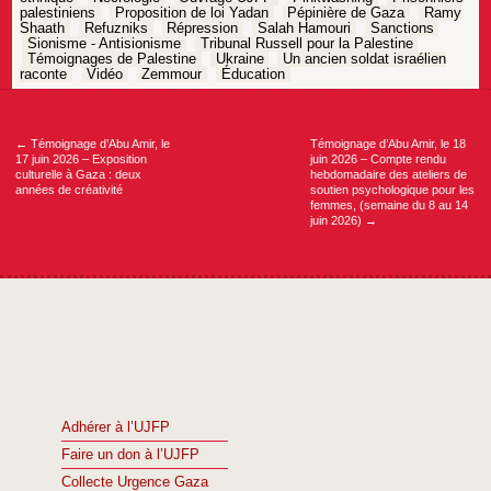
palestiniens
Proposition de loi Yadan
Pépinière de Gaza
Ramy
Shaath
Refuzniks
Répression
Salah Hamouri
Sanctions
Sionisme - Antisionisme
Tribunal Russell pour la Palestine
Témoignages de Palestine
Ukraine
Un ancien soldat israélien
raconte
Vidéo
Zemmour
Éducation
Navigation
de
l’article
←
Témoignage d’Abu Amir, le
Témoignage d’Abu Amir, le 18
17 juin 2026 – Exposition
juin 2026 – Compte rendu
culturelle à Gaza : deux
hebdomadaire des ateliers de
années de créativité
soutien psychologique pour les
femmes, (semaine du 8 au 14
juin 2026)
→
Adhérer à l’UJFP
Faire un don à l’UJFP
Collecte Urgence Gaza