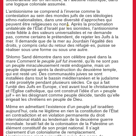
une logique coloniale assumée.
L’antisionisme se comprend à l’inverse comme la
contestation au sein des mondes juifs de ces idéologies
ethno-nationalistes, dans une diversité d’approches qui
peuvent être religieuses ou non
1
. Après la proclamation
unilatérale de l’État d’Israël par les sionistes, l’antisionisme
reste fidèle à des valeurs universalistes et ne demande
pas, comme certains le prétendent, de rejeter les Juifs à la
mer. Il demande que de la mer au Jourdain l’égalité des
droits, y compris celui du retour des réfugié·es, puisse se
réaliser sous une forme ou sous une autre.
Shlomo Sand démontre dans son célèbre pavé dans la
mare
Comment le peuple juif fut inventé
, qu’ils ne sont pas
un peuple miraculeusement resté endogame, mais un
peuple dispersé après la destruction du deuxième temple,
qui est resté uni. Des communautés juives se sont
installées dans tout le bassin méditerranéen et le judaïsme
a été prosélyte pendant plusieurs siècles. Ce qui a fait
l’unité des Juifs en Europe, c’est avant tout le christianisme
et l’Église catholique, qui ont construit l’idée d’un « peuple
juif » en les désignant comme peuple déicide, tandis qu’elle
érigeait les chrétiens en peuple de Dieu.
Même en admettant l’existence d’un peuple juif israélien
aujourd’hui, cela ne légitime en rien la constitution de l’État
en contradiction et en violation permanente du droit
international établi au lendemain de la deuxième guerre
mondiale. Israël fait de la colonisation de la Palestine un
élément constitutif de son projet national. Il s’agit
clairement d’un colonialisme de remplacement.