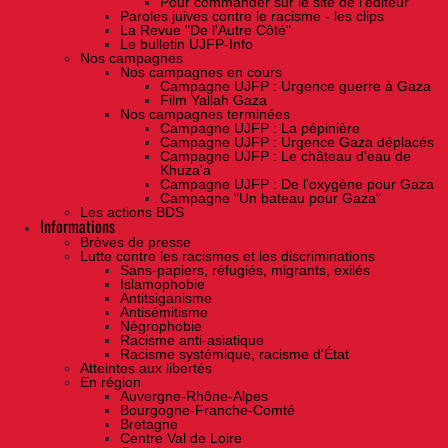
Pour commander sur le site de l'éditeur
Paroles juives contre le racisme - les clips
La Revue "De l'Autre Côté"
Le bulletin UJFP-Info
Nos campagnes
Nos campagnes en cours
Campagne UJFP : Urgence guerre à Gaza
Film Yallah Gaza
Nos campagnes terminées
Campagne UJFP : La pépinière
Campagne UJFP : Urgence Gaza déplacés
Campagne UJFP : Le château d'eau de
Khuza'a
Campagne UJFP : De l'oxygène pour Gaza
Campagne "Un bateau pour Gaza"
Les actions BDS
Informations
Brèves de presse
Lutte contre les racismes et les discriminations
Sans-papiers, réfugiés, migrants, exilés
Islamophobie
Antitsiganisme
Antisémitisme
Négrophobie
Racisme anti-asiatique
Racisme systémique, racisme d'État
Atteintes aux libertés
En région
Auvergne-Rhône-Alpes
Bourgogne-Franche-Comté
Bretagne
Centre Val de Loire