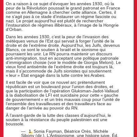
On a raison à ce sujet d’évoquer les années 1930, où la
peur de la Révolution poussait le grand patronat en France
comme en Allemagne à chercher cette alliance. Certes, il
ne s’agit pas à ce stade d’instaurer un régime fasciste ou
nazi. Le projet aujourd’hui est plutôt de rechercher
l’instauration de régimes illibéraux, à l’image de la Hongrie
d’Orban.
Dans les années 1930, c’est la peur de l’invasion des
métèques venus de l’Est qui servait à forger l’unité de la
droite et de l’extrême droite. Aujourd’hui, les Juifs, devenus
Blancs, ce sont le soutien à Israël et le sionisme qui
pourraient les unir. Le RN pourra maintenir un discours
anti-immigration, tout en acceptant une politique patronale
d’immigration choisie (voir le modèle de Giorgia Meloni). Le
vieux fond antisémite de l’extrême droite est toujours là,
mais il s’accommode de Juifs sionistes qui soutiennent
« leur » État engagé dans la lutte contre les Arabes.
Il est facile de voir que ce nouvel arc prétendument
républicain est un boulevard pour l’union des droites, et
que la participation de l’opération Gluksman-Jadot-Vallaud
à la diabolisation de LFI est suicidaire pour cette « gauche
de gouvernement » et un très mauvais coup pour l’unité de
l’ensemble des travailleuses et des travailleurs face au
danger de l’arrivée au pouvoir du RN.
À l’avant-garde de la lutte des classes d’aujourd’hui, le
soutien à la résistance du peuple palestinien est une
boussole.
1.
Sonia Fayman, Béatrice Orès, Michèle
Sibony (dir.), L’Antisionisme, une histoire juive, Éd.