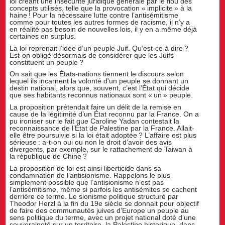
loi créant une insécurité juridique générale par le flou des
concepts utilisés, telle que la provocation « implicite » à la
haine ! Pour la nécessaire lutte contre l’antisémitisme
comme pour toutes les autres formes de racisme, il n’y a
en réalité pas besoin de nouvelles lois, il y en a même déjà
certaines en surplus.
La loi reprenait l’idée d’un peuple Juif. Qu’est-ce à dire ?
Est-on obligé désormais de considérer que les Juifs
constituent un peuple ?
On sait que les États-nations tiennent le discours selon
lequel ils incarnent la volonté d’un peuple se donnant un
destin national, alors que, souvent, c’est l’État qui décide
que ses habitants reconnus nationaux sont « un » peuple.
La proposition prétendait faire un délit de la remise en
cause de la légitimité d’un État reconnu par la France. On a
pu ironiser sur le fait que Caroline Yadan contestait la
reconnaissance de l’État de Palestine par la France. Allait-
elle être poursuivie si la loi était adoptée ? L’affaire est plus
sérieuse : a-t-on oui ou non le droit d’avoir des avis
divergents, par exemple, sur le rattachement de Taiwan à
la république de Chine ?
La proposition de loi est ainsi liberticide dans sa
condamnation de l’antisionisme. Rappelons le plus
simplement possible que l’antisionisme n’est pas
l’antisémitisme, même si parfois les antisémites se cachent
derrière ce terme. Le sionisme politique structuré par
Theodor Herzl à la fin du 19e siècle se donnait pour objectif
de faire des communautés juives d’Europe un peuple au
sens politique du terme, avec un projet national doté d’une
souveraineté sur un territoire, la Palestine historique, dans