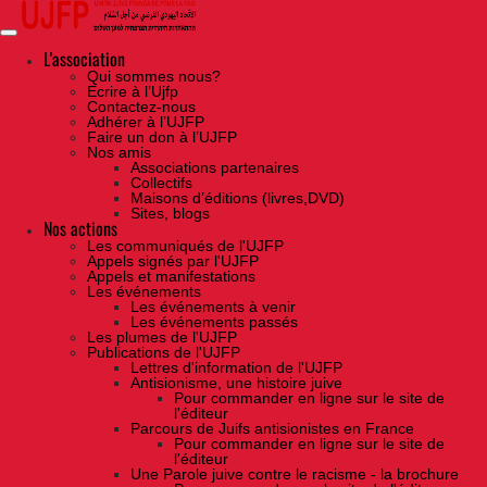
Skip
to
the
content
L'association
Qui sommes nous?
Ecrire à l’Ujfp
Contactez-nous
Adhérer à l’UJFP
Faire un don à l’UJFP
Nos amis
Associations partenaires
Collectifs
Maisons d’éditions (livres,DVD)
Sites, blogs
Nos actions
Les communiqués de l'UJFP
Appels signés par l'UJFP
Appels et manifestations
Les événements
Les événements à venir
Les événements passés
Les plumes de l'UJFP
Publications de l'UJFP
Lettres d'information de l'UJFP
Antisionisme, une histoire juive
Pour commander en ligne sur le site de
l'éditeur
Parcours de Juifs antisionistes en France
Pour commander en ligne sur le site de
l'éditeur
Une Parole juive contre le racisme - la brochure