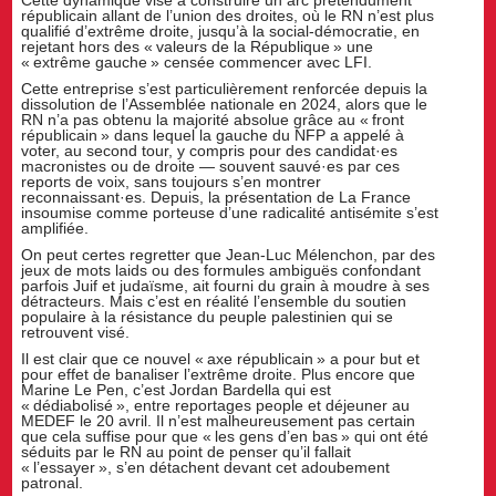
Cette dynamique vise à construire un arc prétendument
républicain allant de l’union des droites, où le RN n’est plus
qualifié d’extrême droite, jusqu’à la social-démocratie, en
rejetant hors des « valeurs de la République » une
« extrême gauche » censée commencer avec LFI.
Cette entreprise s’est particulièrement renforcée depuis la
dissolution de l’Assemblée nationale en 2024, alors que le
RN n’a pas obtenu la majorité absolue grâce au « front
républicain » dans lequel la gauche du NFP a appelé à
voter, au second tour, y compris pour des candidat·es
macronistes ou de droite — souvent sauvé·es par ces
reports de voix, sans toujours s’en montrer
reconnaissant·es. Depuis, la présentation de La France
insoumise comme porteuse d’une radicalité antisémite s’est
amplifiée.
On peut certes regretter que Jean-Luc Mélenchon, par des
jeux de mots laids ou des formules ambiguës confondant
parfois Juif et judaïsme, ait fourni du grain à moudre à ses
détracteurs. Mais c’est en réalité l’ensemble du soutien
populaire à la résistance du peuple palestinien qui se
retrouvent visé.
Il est clair que ce nouvel « axe républicain » a pour but et
pour effet de banaliser l’extrême droite. Plus encore que
Marine Le Pen, c’est Jordan Bardella qui est
« dédiabolisé », entre reportages people et déjeuner au
MEDEF le 20 avril. Il n’est malheureusement pas certain
que cela suffise pour que « les gens d’en bas » qui ont été
séduits par le RN au point de penser qu’il fallait
« l’essayer », s’en détachent devant cet adoubement
patronal.