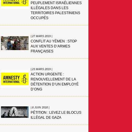
PEUPLEMENT ISRAÉLIENNES
ILLÉGALES DANS LES
TERRITOIRES PALESTINIENS
OCCUPÉS
| 27 MARS 2019 |
CONFLIT AU YÉMEN : STOP
AUX VENTES D’ARMES
FRANÇAISES
| 23 MARS 2019 |
ACTION URGENTE :
RENOUVELLEMENT DE LA
DÉTENTION D’UN EMPLOYÉ
D’ONG
| 6 JUIN 2018 |
PÉTITION : LEVEZ LE BLOCUS
ILLÉGAL DE GAZA