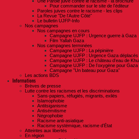
Une Parole juive contre le racisme - la brochure
Pour commander sur le site de l'éditeur
Paroles juives contre le racisme - les clips
La Revue "De l'Autre Côté"
Le bulletin UJFP-Info
Nos campagnes
Nos campagnes en cours
Campagne UJFP : Urgence guerre à Gaza
Film Yallah Gaza
Nos campagnes terminées
Campagne UJFP : La pépinière
Campagne UJFP : Urgence Gaza déplacés
Campagne UJFP : Le château d'eau de Khu
Campagne UJFP : De l'oxygène pour Gaza
Campagne "Un bateau pour Gaza"
Les actions BDS
Informations
Brèves de presse
Lutte contre les racismes et les discriminations
Sans-papiers, réfugiés, migrants, exilés
Islamophobie
Antitsiganisme
Antisémitisme
Négrophobie
Racisme anti-asiatique
Racisme systémique, racisme d'État
Atteintes aux libertés
En région