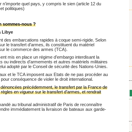
er n’importe quel pays, y compris le sien (article 12 du
 et politiques)
en sommes-nous ?
a Libye
sont des embarcations rapides à coque semi-rigide. Selon
r le transfert d’armes, ils constituent du matériel
té sur le commerce des armes (TCA).
ent mis en place un régime d’embargo interdisant la
ects ou indirects d’armements et autres matériels militaires
elui adopté par le Conseil de sécurité des Nations-Unies.
aux et le TCA imposent aux Etats de ne pas procéder au
it pour conséquence de violer le droit international.
à dénoncées précédemment, le transfert par la France de
 règles en vigueur sur le transfert d’armes, et rendrait
ndé au tribunal administratif de Paris de reconnaître
uspendre immédiatement la livraison de bateaux aux garde-