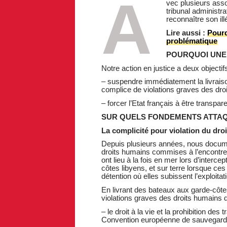
A
vec plusieurs ass
tribunal administra
reconnaître son illé
Lire aussi :
Pourq
problématique
POURQUOI UNE 
Notre action en justice a deux objectifs
– suspendre immédiatement la livraison
complice de violations graves des dro
– forcer l’Etat français à être transpar
SUR QUELS FONDEMENTS ATTAQ
La complicité pour violation du droi
Depuis plusieurs années, nous docume
droits humains commises à l’encontre 
ont lieu à la fois en mer lors d’interc
côtes libyens, et sur terre lorsque c
détention où elles subissent l’exploitat
En livrant des bateaux aux garde-côtes
violations graves des droits humains
– le droit à la vie et la prohibition de
Convention européenne de sauvegarde