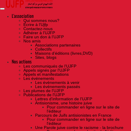
Skip
to
the
content
L'association
Qui sommes nous?
Ecrire à l’Ujfp
Contactez-nous
Adhérer à l’UJFP
Faire un don à l’UJFP
Nos amis
Associations partenaires
Collectifs
Maisons d’éditions (livres,DVD)
Sites, blogs
Nos actions
Les communiqués de l'UJFP
Appels signés par l'UJFP
Appels et manifestations
Les événements
Les événements à venir
Les événements passés
Les plumes de l'UJFP
Publications de l'UJFP
Lettres d'information de l'UJFP
Antisionisme, une histoire juive
Pour commander en ligne sur le site de
l'éditeur
Parcours de Juifs antisionistes en France
Pour commander en ligne sur le site de
l'éditeur
Une Parole juive contre le racisme - la brochure