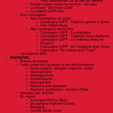
Pour commander sur le site de l'éditeur
Paroles juives contre le racisme - les clips
La Revue "De l'Autre Côté"
Le bulletin UJFP-Info
Nos campagnes
Nos campagnes en cours
Campagne UJFP : Urgence guerre à Gaza
Film Yallah Gaza
Nos campagnes terminées
Campagne UJFP : La pépinière
Campagne UJFP : Urgence Gaza déplacés
Campagne UJFP : Le château d'eau de
Khuza'a
Campagne UJFP : De l'oxygène pour Gaza
Campagne "Un bateau pour Gaza"
Les actions BDS
Informations
Brèves de presse
Lutte contre les racismes et les discriminations
Sans-papiers, réfugiés, migrants, exilés
Islamophobie
Antitsiganisme
Antisémitisme
Négrophobie
Racisme anti-asiatique
Racisme systémique, racisme d'État
Atteintes aux libertés
En région
Auvergne-Rhône-Alpes
Bourgogne-Franche-Comté
Bretagne
Centre Val de Loire