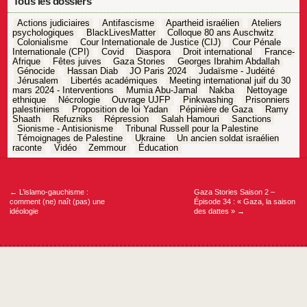
Tous les dossiers
Actions judiciaires
Antifascisme
Apartheid israélien
Ateliers
psychologiques
BlackLivesMatter
Colloque 80 ans Auschwitz
Colonialisme
Cour Internationale de Justice (CIJ)
Cour Pénale
Internationale (CPI)
Covid
Diaspora
Droit international
France-
Afrique
Fêtes juives
Gaza Stories
Georges Ibrahim Abdallah
Génocide
Hassan Diab
JO Paris 2024
Judaïsme - Judéité
Jérusalem
Libertés académiques
Meeting international juif du 30
mars 2024 - Interventions
Mumia Abu-Jamal
Nakba
Nettoyage
ethnique
Nécrologie
Ouvrage UJFP
Pinkwashing
Prisonniers
palestiniens
Proposition de loi Yadan
Pépinière de Gaza
Ramy
Shaath
Refuzniks
Répression
Salah Hamouri
Sanctions
Sionisme - Antisionisme
Tribunal Russell pour la Palestine
Témoignages de Palestine
Ukraine
Un ancien soldat israélien
raconte
Vidéo
Zemmour
Éducation
Navigation
de
l’article
←
L’islamo-gauchisme :
Gaza Stories Saison 2 –
comment (ne) naît (pas) une
Épisode 34 : « Gaza, la saison
idéologie
des dattes »
→