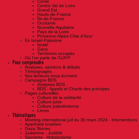
Corse
Centre Val de Loire
Grand Est
Hauts-de-France
Île-de-France
Occitanie
Nouvelle-Aquitaine
Pays de la Loire
Provence-Alpes-Côte d'Azur
En Israël-Palestine
Israël
Gaza
Territoires occupés
Où l'on parle de l'UJFP
Pour comprendre
Analyses, opinions & débats
Témoignages
Nos lecteurs nous écrivent
Campagne BDS
Analyses BDS
BDS : Appels et Charte des principes
Pages culturelles
Culture de la solidarité
Culture juive
Culture palestinienne
Livres
Thématiques
Meeting international juif du 30 mars 2024 - Interventions
Apartheid israélien
Gaza Stories
Judaïsme - Judéité
Sionisme - Antisionisme