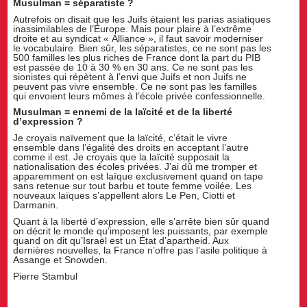
Musulman = séparatiste ?
Autrefois on disait que les Juifs étaient les parias asiatiques
inassimilables de l’Europe. Mais pour plaire à l’extrême
droite et au syndicat « Alliance », il faut savoir moderniser
le vocabulaire. Bien sûr, les séparatistes, ce ne sont pas les
500 familles les plus riches de France dont la part du PIB
est passée de 10 à 30 % en 30 ans. Ce ne sont pas les
sionistes qui répètent à l’envi que Juifs et non Juifs ne
peuvent pas vivre ensemble. Ce ne sont pas les familles
qui envoient leurs mômes à l’école privée confessionnelle.
Musulman = ennemi de la laïcité et de la liberté
d’expression ?
Je croyais naïvement que la laïcité, c’était le vivre
ensemble dans l’égalité des droits en acceptant l’autre
comme il est. Je croyais que la laïcité supposait la
nationalisation des écoles privées. J’ai dû me tromper et
apparemment on est laïque exclusivement quand on tape
sans retenue sur tout barbu et toute femme voilée. Les
nouveaux laïques s’appellent alors Le Pen, Ciotti et
Darmanin.
Quant à la liberté d’expression, elle s’arrête bien sûr quand
on décrit le monde qu’imposent les puissants, par exemple
quand on dit qu’Israël est un État d’apartheid. Aux
dernières nouvelles, la France n’offre pas l’asile politique à
Assange et Snowden.
Pierre Stambul