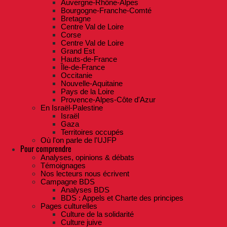
Auvergne-Rhône-Alpes
Bourgogne-Franche-Comté
Bretagne
Centre Val de Loire
Corse
Centre Val de Loire
Grand Est
Hauts-de-France
Île-de-France
Occitanie
Nouvelle-Aquitaine
Pays de la Loire
Provence-Alpes-Côte d'Azur
En Israël-Palestine
Israël
Gaza
Territoires occupés
Où l'on parle de l'UJFP
Pour comprendre
Analyses, opinions & débats
Témoignages
Nos lecteurs nous écrivent
Campagne BDS
Analyses BDS
BDS : Appels et Charte des principes
Pages culturelles
Culture de la solidarité
Culture juive