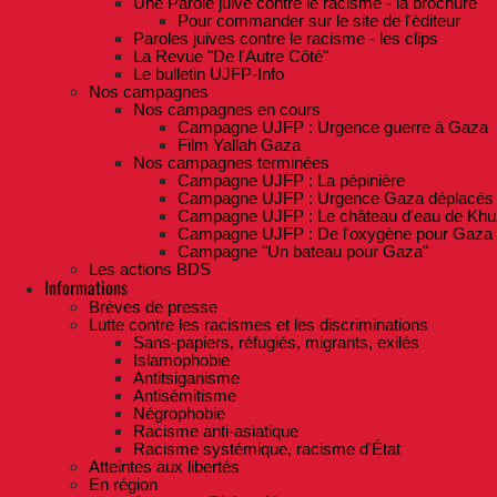
Une Parole juive contre le racisme - la brochure
Pour commander sur le site de l'éditeur
Paroles juives contre le racisme - les clips
La Revue "De l'Autre Côté"
Le bulletin UJFP-Info
Nos campagnes
Nos campagnes en cours
Campagne UJFP : Urgence guerre à Gaza
Film Yallah Gaza
Nos campagnes terminées
Campagne UJFP : La pépinière
Campagne UJFP : Urgence Gaza déplacés
Campagne UJFP : Le château d'eau de Khu
Campagne UJFP : De l'oxygène pour Gaza
Campagne "Un bateau pour Gaza"
Les actions BDS
Informations
Brèves de presse
Lutte contre les racismes et les discriminations
Sans-papiers, réfugiés, migrants, exilés
Islamophobie
Antitsiganisme
Antisémitisme
Négrophobie
Racisme anti-asiatique
Racisme systémique, racisme d'État
Atteintes aux libertés
En région