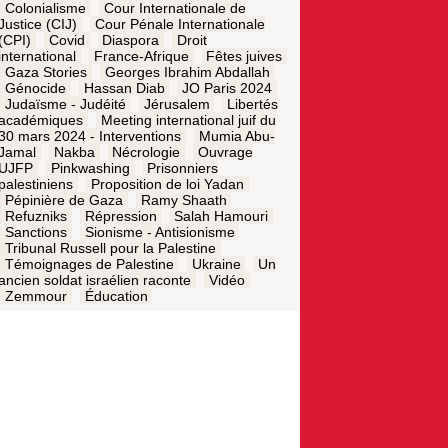
Colonialisme
Cour Internationale de
Justice (CIJ)
Cour Pénale Internationale
(CPI)
Covid
Diaspora
Droit
international
France-Afrique
Fêtes juives
Gaza Stories
Georges Ibrahim Abdallah
Génocide
Hassan Diab
JO Paris 2024
Judaïsme - Judéité
Jérusalem
Libertés
académiques
Meeting international juif du
30 mars 2024 - Interventions
Mumia Abu-
Jamal
Nakba
Nécrologie
Ouvrage
UJFP
Pinkwashing
Prisonniers
palestiniens
Proposition de loi Yadan
Pépinière de Gaza
Ramy Shaath
Refuzniks
Répression
Salah Hamouri
Sanctions
Sionisme - Antisionisme
Tribunal Russell pour la Palestine
Témoignages de Palestine
Ukraine
Un
ancien soldat israélien raconte
Vidéo
Zemmour
Éducation