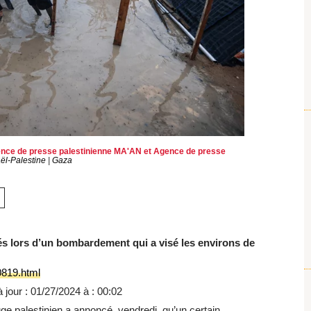
nce de presse palestinienne MA'AN
et
Agence de presse
aël-Palestine
|
Gaza
s lors d’un bombardement qui a visé les environs de
819.html
 jour : 01/27/2024 à : 00:02
 palestinien a annoncé, vendredi, qu’un certain