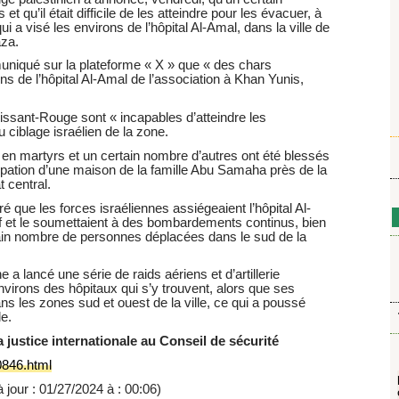
 qu’il était difficile de les atteindre pour les évacuer, à
i a visé les environs de l’hôpital Al-Amal, dans la ville de
aza.
uniqué sur la plateforme « X » que « des chars
ons de l’hôpital Al-Amal de l’association à Khan Yunis,
issant-Rouge sont « incapables d’atteindre les
u ciblage israélien de la zone.
 en martyrs et un certain nombre d’autres ont été blessés
pation d’une maison de la famille Abu Samaha près de la
 central.
é que les forces israéliennes assiégeaient l’hôpital Al-
f et le soumettaient à des bombardements continus, bien
rtain nombre de personnes déplacées dans le sud de la
e a lancé une série de raids aériens et d’artillerie
virons des hôpitaux qui s’y trouvent, alors que ses
ns les zones sud et ouest de la ville, ce qui a poussé
le.
a justice internationale au Conseil de sécurité
846.html
 jour : 01/27/2024 à : 00:06)