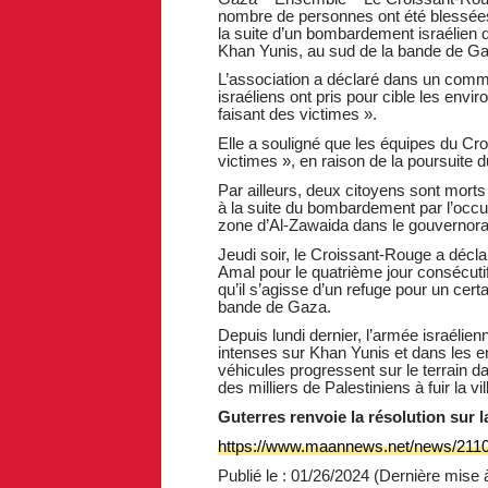
nombre de personnes ont été blessées et
la suite d’un bombardement israélien qu
Khan Yunis, au sud de la bande de G
L’association a déclaré dans un comm
israéliens ont pris pour cible les envir
faisant des victimes ».
Elle a souligné que les équipes du Cro
victimes », en raison de la poursuite d
Par ailleurs, deux citoyens sont morts
à la suite du bombardement par l’occu
zone d’Al-Zawaida dans le gouvernorat
Jeudi soir, le Croissant-Rouge a déclar
Amal pour le quatrième jour consécuti
qu’il s’agisse d’un refuge pour un ce
bande de Gaza.
Depuis lundi dernier, l’armée israélienn
intenses sur Khan Yunis et dans les en
véhicules progressent sur le terrain da
des milliers de Palestiniens à fuir la vil
Guterres renvoie la résolution sur l
https://www.maannews.net/news/2110
Publié le : 01/26/2024 (Dernière mise à