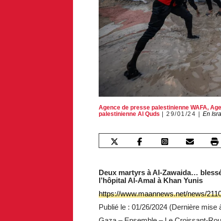
Agence de presse palestinienne WAFA
,
Age
palestinienne Al Quds
29/01/24
En Isr
Deux martyrs à Al-Zawaida… blessé
l’hôpital Al-Amal à Khan Yunis
https://www.maannews.net/news/2110
Publié le : 01/26/2024 (Dernière mise à
Gaza – Ensemble – Le Croissant-Rouge