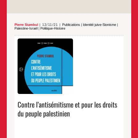
Pierre Stambul
12/11/21
Publications
|
Identité juive-Sionisme
|
Palestine-Israël
|
Politique-Histoire
PRÉSENTATION L’oppression d’un peuple peut-elle
cacher l’oppression d’un autre ? Le conflit israélo-
palestinien est au cœur de cette interrogation. Pierre
Stambul entend ici dénouer les fils inextricables de
cette question. Il revient sur la genèse et les formes
de l’antisémitisme et sur l’apparition du sionisme
Contre
…
présenté comme réponse aux persécutions dont
émitisme
et
…
pour
les
droits
du
peuple
Contre l’antisémitisme et pour les droits
estinien
du peuple palestinien