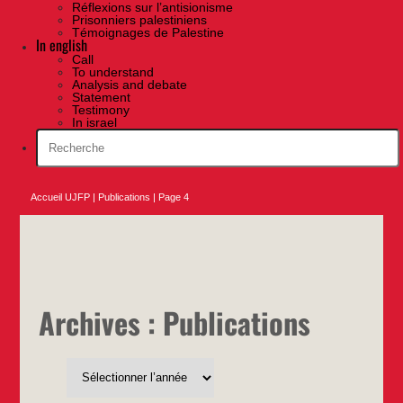
Réflexions sur l’antisionisme
Prisonniers palestiniens
Témoignages de Palestine
In english
Call
To understand
Analysis and debate
Statement
Testimony
In israel
Accueil UJFP
|
Publications
|
Page 4
Archives :
Publications