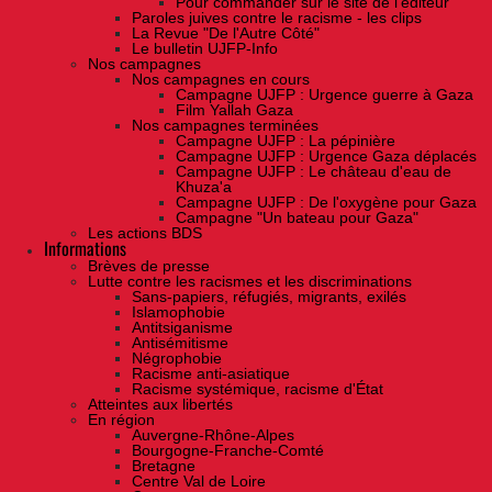
Pour commander sur le site de l'éditeur
Paroles juives contre le racisme - les clips
La Revue "De l'Autre Côté"
Le bulletin UJFP-Info
Nos campagnes
Nos campagnes en cours
Campagne UJFP : Urgence guerre à Gaza
Film Yallah Gaza
Nos campagnes terminées
Campagne UJFP : La pépinière
Campagne UJFP : Urgence Gaza déplacés
Campagne UJFP : Le château d'eau de
Khuza'a
Campagne UJFP : De l'oxygène pour Gaza
Campagne "Un bateau pour Gaza"
Les actions BDS
Informations
Brèves de presse
Lutte contre les racismes et les discriminations
Sans-papiers, réfugiés, migrants, exilés
Islamophobie
Antitsiganisme
Antisémitisme
Négrophobie
Racisme anti-asiatique
Racisme systémique, racisme d'État
Atteintes aux libertés
En région
Auvergne-Rhône-Alpes
Bourgogne-Franche-Comté
Bretagne
Centre Val de Loire