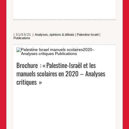
31/03/21
Analyses, opinions & débats
|
Palestine-Israël
|
Publications
Nouvelle brochure, les mécanismes qui visent à
occulter la réalité de la question de Palestine. A
commander en ligne !
Brochure : « Palestine-Israël et les
…
manuels scolaires en 2020 – Analyses
critiques »