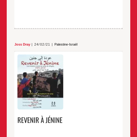
Joss Dray
24/02/21
Palestine-Israël
Une histoire vivante du camp de réfugiés1989-
2018Joss Dray avec les habitants du camp
Commander « J’ai découvert les habitants du camp
de réfugiés de Jénine en 1989 pendant la première
Intifada avec Arna Mer-Khamis que j’ai suivie et
photographiée dans ses activités. Elle y avait fondé
REVENIR
…
la Maison des Enfants et s’installait avec les
À
JÉNINE
…
REVENIR À JÉNINE