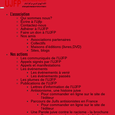
Skip
to
the
content
L'association
Qui sommes nous?
Ecrire à l’Ujfp
Contactez-nous
Adhérer à l’UJFP
Faire un don à l’UJFP
Nos amis
Associations partenaires
Collectifs
Maisons d’éditions (livres,DVD)
Sites, blogs
Nos actions
Les communiqués de l'UJFP
Appels signés par l'UJFP
Appels et manifestations
Les événements
Les événements à venir
Les événements passés
Les plumes de l'UJFP
Publications de l'UJFP
Lettres d'information de l'UJFP
Antisionisme, une histoire juive
Pour commander en ligne sur le site de
l'éditeur
Parcours de Juifs antisionistes en France
Pour commander en ligne sur le site de
l'éditeur
Une Parole juive contre le racisme - la brochure