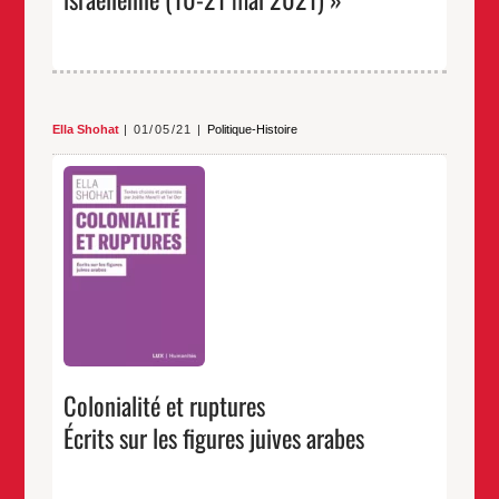
de
la
4e
offensive
israélienne
(10-
21
mai
Ella Shohat
01/05/21
Politique-Histoire
2021) »
Ella Shohat, Éditions Lux. Textes choisis et
présentés par Joëlle Marelli et Tal Dor. Traduits de
l’anglais par Joëlle Marelli.
…
Colonialité et ruptures
Écrits sur les figures juives arabes