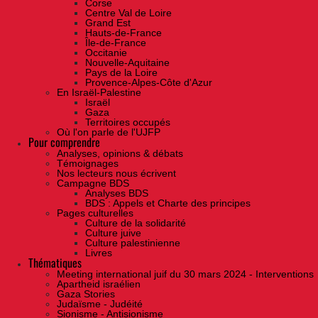
Corse
Centre Val de Loire
Grand Est
Hauts-de-France
Île-de-France
Occitanie
Nouvelle-Aquitaine
Pays de la Loire
Provence-Alpes-Côte d'Azur
En Israël-Palestine
Israël
Gaza
Territoires occupés
Où l'on parle de l'UJFP
Pour comprendre
Analyses, opinions & débats
Témoignages
Nos lecteurs nous écrivent
Campagne BDS
Analyses BDS
BDS : Appels et Charte des principes
Pages culturelles
Culture de la solidarité
Culture juive
Culture palestinienne
Livres
Thématiques
Meeting international juif du 30 mars 2024 - Interventions
Apartheid israélien
Gaza Stories
Judaïsme - Judéité
Sionisme - Antisionisme