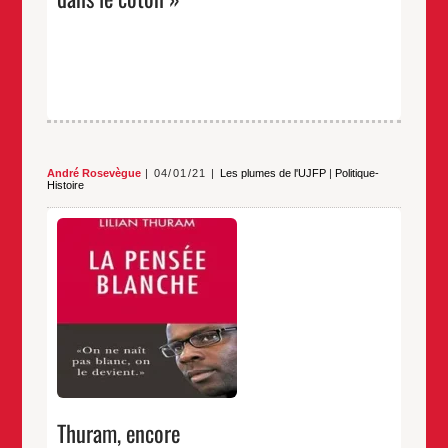
André Rosevègue
04/01/21
Les plumes de l'UJFP
|
Politique-
Histoire
Je vous l’avais promis, je reviens aujourd’hui sur le
livre de Lilian Thuram, paru en octobre, La pensée
blanche.
Je vous avais, pour vous appâter, cité deux
anecdotes de l’introduction, qui montrait à quel point
si les Blancs pensaient les Noirs comme Noirs, ils ne
se pensaient pas comme Blancs, mais comme
normaux, et même figures de l’universel.
…
Thuram, encore