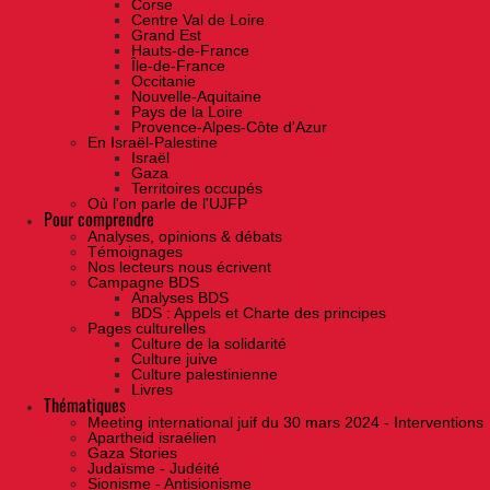
Corse
Centre Val de Loire
Grand Est
Hauts-de-France
Île-de-France
Occitanie
Nouvelle-Aquitaine
Pays de la Loire
Provence-Alpes-Côte d'Azur
En Israël-Palestine
Israël
Gaza
Territoires occupés
Où l'on parle de l'UJFP
Pour comprendre
Analyses, opinions & débats
Témoignages
Nos lecteurs nous écrivent
Campagne BDS
Analyses BDS
BDS : Appels et Charte des principes
Pages culturelles
Culture de la solidarité
Culture juive
Culture palestinienne
Livres
Thématiques
Meeting international juif du 30 mars 2024 - Interventions
Apartheid israélien
Gaza Stories
Judaïsme - Judéité
Sionisme - Antisionisme