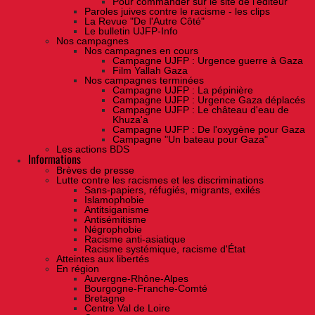
Pour commander sur le site de l'éditeur
Paroles juives contre le racisme - les clips
La Revue "De l'Autre Côté"
Le bulletin UJFP-Info
Nos campagnes
Nos campagnes en cours
Campagne UJFP : Urgence guerre à Gaza
Film Yallah Gaza
Nos campagnes terminées
Campagne UJFP : La pépinière
Campagne UJFP : Urgence Gaza déplacés
Campagne UJFP : Le château d'eau de
Khuza'a
Campagne UJFP : De l'oxygène pour Gaza
Campagne "Un bateau pour Gaza"
Les actions BDS
Informations
Brèves de presse
Lutte contre les racismes et les discriminations
Sans-papiers, réfugiés, migrants, exilés
Islamophobie
Antitsiganisme
Antisémitisme
Négrophobie
Racisme anti-asiatique
Racisme systémique, racisme d'État
Atteintes aux libertés
En région
Auvergne-Rhône-Alpes
Bourgogne-Franche-Comté
Bretagne
Centre Val de Loire