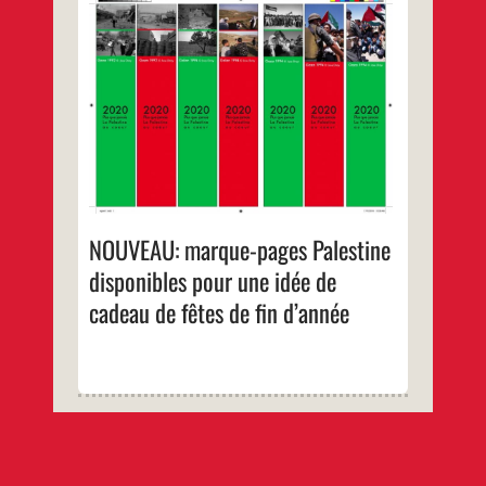
29 12 2019
Pour les petits cadeaux de fin d’année, la
photographe Joss Dray vous propose des
marque-pages avec des photos qu’elle a
réalisées en Palestine au cours des 3
dernières décennies.
Une manière d’avoir la Palestine au cœur
tout au long de vos lectures, ou de celles de
vos proches.
…
NOUVEAU: marque-pages Palestine
disponibles pour une idée de
cadeau de fêtes de fin d’année