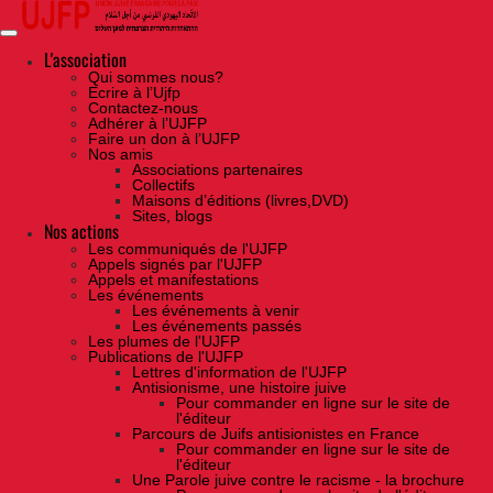
Skip
to
the
content
L'association
Qui sommes nous?
Ecrire à l’Ujfp
Contactez-nous
Adhérer à l’UJFP
Faire un don à l’UJFP
Nos amis
Associations partenaires
Collectifs
Maisons d’éditions (livres,DVD)
Sites, blogs
Nos actions
Les communiqués de l'UJFP
Appels signés par l'UJFP
Appels et manifestations
Les événements
Les événements à venir
Les événements passés
Les plumes de l'UJFP
Publications de l'UJFP
Lettres d'information de l'UJFP
Antisionisme, une histoire juive
Pour commander en ligne sur le site de
l'éditeur
Parcours de Juifs antisionistes en France
Pour commander en ligne sur le site de
l'éditeur
Une Parole juive contre le racisme - la brochure