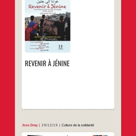
Une histoire vivante du camp de
réfugiés1989-2018Joss Dray avec les
habitants du camp Commander « J’ai
découvert les habitants du camp de réfugiés
de Jénine en 1989 pendant la première
Intifada avec Arna Mer-Khamis que j’ai
suivie et photographiée dans ses activités.
Elle y avait fondé la Maison des Enfants et
REVENIR
…
s’installait avec les
À
JÉNINE
…
REVENIR À JÉNINE
Joss Dray
29/12/19
Culture de la solidarité