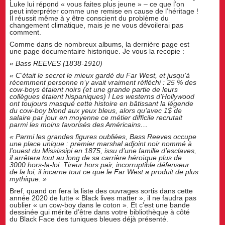
Luke lui répond « vous faites plus jeune » – ce que l’on
peut interpréter comme une remise en cause de l’héritage !
Il réussit même à y être conscient du problème du
changement climatique, mais je ne vous dévoilerai pas
comment.
Comme dans de nombreux albums, la dernière page est
une page documentaire historique. Je vous la recopie :
« Bass REEVES (1838-1910)
« C’était le secret le mieux gardé du Far West, et jusqu’à
récemment personne n’y avait vraiment réfléchi : 25 % des
cow-boys étaient noirs (et une grande partie de leurs
collègues étaient hispaniques) ! Les westerns d’Hollywood
ont toujours masqué cette histoire en bâtissant la légende
du cow-boy blond aux yeux bleus, alors qu’avec 1$ de
salaire par jour en moyenne ce métier difficile recrutait
parmi les moins favorisés des Américains…
« Parmi les grandes figures oubliées, Bass Reeves occupe
une place unique : premier marshal adjoint noir nommé à
l’ouest du Mississipi en 1875, issu d’une famille d’esclaves,
il arrêtera tout au long de sa carrière héroïque plus de
3000 hors-la-loi. Tireur hors pair, incorruptible défenseur
de la loi, il incarne tout ce que le Far West a produit de plus
mythique. »
Bref, quand on fera la liste des ouvrages sortis dans cette
année 2020 de lutte « Black lives matter », il ne faudra pas
oublier « un cow-boy dans le coton ». Et c’est une bande
dessinée qui mérite d’être dans votre bibliothèque à côté
du Black Face des tuniques bleues déjà présenté.