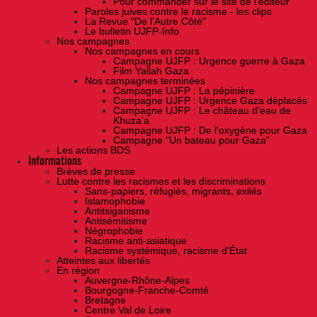
Pour commander sur le site de l'éditeur
Paroles juives contre le racisme - les clips
La Revue "De l'Autre Côté"
Le bulletin UJFP-Info
Nos campagnes
Nos campagnes en cours
Campagne UJFP : Urgence guerre à Gaza
Film Yallah Gaza
Nos campagnes terminées
Campagne UJFP : La pépinière
Campagne UJFP : Urgence Gaza déplacés
Campagne UJFP : Le château d'eau de
Khuza'a
Campagne UJFP : De l'oxygène pour Gaza
Campagne "Un bateau pour Gaza"
Les actions BDS
Informations
Brèves de presse
Lutte contre les racismes et les discriminations
Sans-papiers, réfugiés, migrants, exilés
Islamophobie
Antitsiganisme
Antisémitisme
Négrophobie
Racisme anti-asiatique
Racisme systémique, racisme d'État
Atteintes aux libertés
En région
Auvergne-Rhône-Alpes
Bourgogne-Franche-Comté
Bretagne
Centre Val de Loire