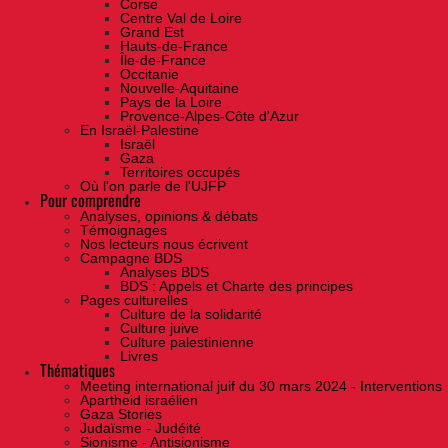
Corse
Centre Val de Loire
Grand Est
Hauts-de-France
Île-de-France
Occitanie
Nouvelle-Aquitaine
Pays de la Loire
Provence-Alpes-Côte d'Azur
En Israël-Palestine
Israël
Gaza
Territoires occupés
Où l'on parle de l'UJFP
Pour comprendre
Analyses, opinions & débats
Témoignages
Nos lecteurs nous écrivent
Campagne BDS
Analyses BDS
BDS : Appels et Charte des principes
Pages culturelles
Culture de la solidarité
Culture juive
Culture palestinienne
Livres
Thématiques
Meeting international juif du 30 mars 2024 - Interventions
Apartheid israélien
Gaza Stories
Judaïsme - Judéité
Sionisme - Antisionisme