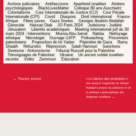
Actions judiciaires
Antifascisme
Apartheid israélien
Ateliers
psychologiques
BlackLivesMatter
Colloque 80 ans Auschwitz
Colonialisme
Cour Internationale de Justice (CIJ)
Cour Pénale
Internationale (CPI)
Covid
Diaspora
Droit international
France-
Afrique
Fêtes juives
Gaza Stories
Georges Ibrahim Abdallah
Génocide
Hassan Diab
JO Paris 2024
Judaïsme - Judéité
Jérusalem
Libertés académiques
Meeting international juif du 30
mars 2024 - Interventions
Mumia Abu-Jamal
Nakba
Nettoyage
ethnique
Nécrologie
Ouvrage UJFP
Pinkwashing
Prisonniers
palestiniens
Proposition de loi Yadan
Pépinière de Gaza
Ramy
Shaath
Refuzniks
Répression
Salah Hamouri
Sanctions
Sionisme - Antisionisme
Tribunal Russell pour la Palestine
Témoignages de Palestine
Ukraine
Un ancien soldat israélien
raconte
Vidéo
Zemmour
Éducation
Navigation
de
l’article
←
Thuram, encore
« Le silence des prophètes » :
une analyse magistrale de Gérard
Haddad à propos du judaïsme et de
la politique catastrophique des
→
dirigeants israéliens