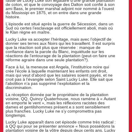
fasse de Lucky Luke son légataire d’une grande plantation
de coton, et que le convoyage des Dalton soit confié à son
ami Bass, le premier marshal adjoint noir nommé à l’ouest
du Mississipi en 1875, et on entre dans une grande
histoire.
L’épisode est situé après la guerre de Sécession, dans un
Sud où certes l’esclavage est officiellement aboli, mais où
le Klan règne en maître.
Lucky Luke va accepter l’héritage, mais avec l’objectif de
donner ses terres aux Noirs qui les travaillent. Il est surpris
que la réaction soit plus que réservée : manque de
confiance dans la parole du Blanc, inquiétude sur les
réactions de l’entourage de la plantation (peut-on faire une
réforme agraire dans une seule plantation?).
Face à lui, la meneuse est Angela, l’institutrice noire qui
crée l’école à laquelle maintenant les enfants ont droit,
mais qui veut d’abord que les salaires soient payés, et ne
croit pas à l’évangile selon Saint Lucky Luke. Elle sait que
l’abolition n’a pas supprimé l’exploitation et la
discrimination.
La réception donnée par le propriétaire de la plantation
voisine, QQ, Quincy Quaterhouse, nous ramène à « Autant
en emporte le vent », mais les réflexions racistes des
dames et gentilshommes présent.e.s sont sensiblement
plus franches. Lucky Luke ne s’y compromettra pas
longtemps.
Lucky Luke apparaît dans cet épisode comme très radical :
à QQ qui pour se présenter annonce « Nous possédons la
plantation voisine de la vôtre depuis deux cents ans, Lucky