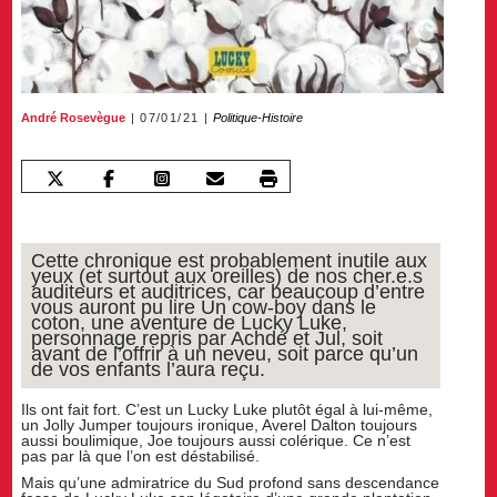
André Rosevègue
07/01/21
Politique-Histoire
Cette chronique est probablement inutile aux
yeux (et surtout aux oreilles) de nos cher.e.s
auditeurs et auditrices, car beaucoup d’entre
vous auront pu lire Un cow-boy dans le
coton, une aventure de Lucky Luke,
personnage repris par Achdé et Jul, soit
avant de l’offrir à un neveu, soit parce qu’un
de vos enfants l’aura reçu.
Ils ont fait fort. C’est un Lucky Luke plutôt égal à lui-même,
un Jolly Jumper toujours ironique, Averel Dalton toujours
aussi boulimique, Joe toujours aussi colérique. Ce n’est
pas par là que l’on est déstabilisé.
Mais qu’une admiratrice du Sud profond sans descendance