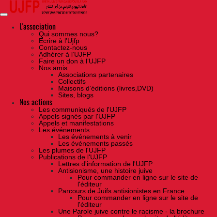
Skip
to
the
content
L'association
Qui sommes nous?
Ecrire à l’Ujfp
Contactez-nous
Adhérer à l’UJFP
Faire un don à l’UJFP
Nos amis
Associations partenaires
Collectifs
Maisons d’éditions (livres,DVD)
Sites, blogs
Nos actions
Les communiqués de l'UJFP
Appels signés par l'UJFP
Appels et manifestations
Les événements
Les événements à venir
Les événements passés
Les plumes de l'UJFP
Publications de l'UJFP
Lettres d'information de l'UJFP
Antisionisme, une histoire juive
Pour commander en ligne sur le site de
l'éditeur
Parcours de Juifs antisionistes en France
Pour commander en ligne sur le site de
l'éditeur
Une Parole juive contre le racisme - la brochure