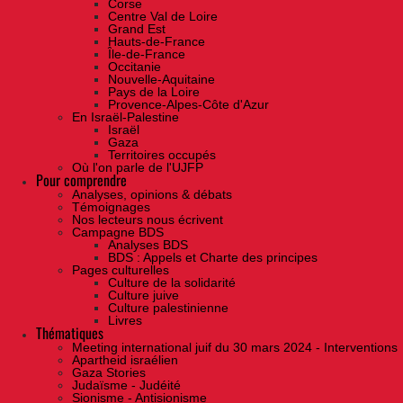
Corse
Centre Val de Loire
Grand Est
Hauts-de-France
Île-de-France
Occitanie
Nouvelle-Aquitaine
Pays de la Loire
Provence-Alpes-Côte d'Azur
En Israël-Palestine
Israël
Gaza
Territoires occupés
Où l'on parle de l'UJFP
Pour comprendre
Analyses, opinions & débats
Témoignages
Nos lecteurs nous écrivent
Campagne BDS
Analyses BDS
BDS : Appels et Charte des principes
Pages culturelles
Culture de la solidarité
Culture juive
Culture palestinienne
Livres
Thématiques
Meeting international juif du 30 mars 2024 - Interventions
Apartheid israélien
Gaza Stories
Judaïsme - Judéité
Sionisme - Antisionisme