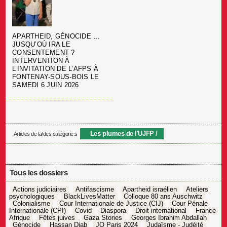
APARTHEID, GÉNOCIDE …
JUSQU’OÙ IRA LE
CONSENTEMENT ?
INTERVENTION À
L’INVITATION DE L’AFPS À
FONTENAY-SOUS-BOIS LE
SAMEDI 6 JUIN 2026
Les plumes de l'UJFP
Articles de la/des catégorie.s
Tous les dossiers
Actions judiciaires
Antifascisme
Apartheid israélien
Ateliers
psychologiques
BlackLivesMatter
Colloque 80 ans Auschwitz
Colonialisme
Cour Internationale de Justice (CIJ)
Cour Pénale
Internationale (CPI)
Covid
Diaspora
Droit international
France-
Afrique
Fêtes juives
Gaza Stories
Georges Ibrahim Abdallah
Génocide
Hassan Diab
JO Paris 2024
Judaïsme - Judéité