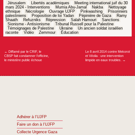
Jérusalem
Libertés académiques
Meeting international juif du 30
mars 2024 - Interventions
Mumia Abu-Jamal
Nakba
Nettoyage
ethnique
Nécrologie
Ouvrage UJFP
Pinkwashing
Prisonniers
palestiniens
Proposition de loi Yadan
Pépinière de Gaza
Ramy
Shaath
Refuzniks
Répression
Salah Hamouri
Sanctions
Sionisme - Antisionisme
Tribunal Russell pour la Palestine
Témoignages de Palestine
Ukraine
Un ancien soldat israélien
raconte
Vidéo
Zemmour
Éducation
Navigation
de
l’article
←
Diffamé par le CRIF, le
Le 8 avril 2014 contre Mekorot
CBSP fait condamner l’officine,
et Véolia : une intervention
le ministère public échoue
limpide en eaux troubles.
→
Adhérer à l’UJFP
Faire un don à l’UJFP
Collecte Urgence Gaza