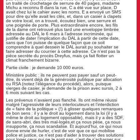
un traité de crochetage de serrure de 40 pages, madame
Michu a reconnu B dans la rue, C a été vue sur place, D
avait chez lui le cahier avec les noms, E a envoyé un SMS
pour dire qu’elle avait les clés, et, dans un casier à clapets
de votre local, on a trouvé, écoutez bien, une serrure et
une poignée de porte. Plus extraordinaire encore, les fils
de la dame ont retrouvé plus tard une enveloppe timbrée
adressée au DAL le 6 mars à l’adresse incriminée, qui
justifie de dater l’implication du DAL à partir de cette date,
sans que l’on puisse de quelque façon que ce soit
comprendre à quel dessein le DAL aurait pu souhaiter se
faire adresser du courrier à cette adresse. Ce n’est pas la
pièce secrète du procès Dreyfus, mais ça fait flotter un
climat franchement bizarre.
Partie civile : je demande 10 000 euros.
Ministère public : ils ne peuvent pas payer sauf un peut-
être, ils vivent déjà de la générosité publique par allocation
ou RSA (notez l’élégance du procédé), alors, puisque
vierges de casier, je demande de la prison avec sursis, 2 à
6 mois suivant les cas.
Les prévenus n’avaient pas flanché. Ils ont même réussi
malgré l’agressivité de leurs interlocuteurs et l’interdiction
de « faire de la politique » (!) à glisser quelques remarques
de bon sens : il y a le droit au logement dans la loi (il y a
même le droit au logement opposable), mais il y a des SDF,
de sans-abri, des très mal-logés,et ça nous pèse, ça nous
insupporte, ça nous scandalise. Et aujourd’hui, ce qui nous
donne envie de hurler, c’est de voir que ce qui mobilise
police et justice, ce n’est pas d’aider à trouver des solutions
pour loger ceux qui ne le sont pas, c’est de s’acharner sur