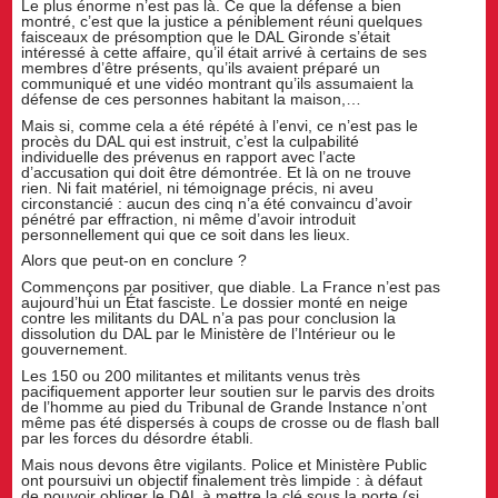
Le plus énorme n’est pas là. Ce que la défense a bien
montré, c’est que la justice a péniblement réuni quelques
faisceaux de présomption que le DAL Gironde s’était
intéressé à cette affaire, qu’il était arrivé à certains de ses
membres d’être présents, qu’ils avaient préparé un
communiqué et une vidéo montrant qu’ils assumaient la
défense de ces personnes habitant la maison,…
Mais si, comme cela a été répété à l’envi, ce n’est pas le
procès du DAL qui est instruit, c’est la culpabilité
individuelle des prévenus en rapport avec l’acte
d’accusation qui doit être démontrée. Et là on ne trouve
rien. Ni fait matériel, ni témoignage précis, ni aveu
circonstancié : aucun des cinq n’a été convaincu d’avoir
pénétré par effraction, ni même d’avoir introduit
personnellement qui que ce soit dans les lieux.
Alors que peut-on en conclure ?
Commençons par positiver, que diable. La France n’est pas
aujourd’hui un État fasciste. Le dossier monté en neige
contre les militants du DAL n’a pas pour conclusion la
dissolution du DAL par le Ministère de l’Intérieur ou le
gouvernement.
Les 150 ou 200 militantes et militants venus très
pacifiquement apporter leur soutien sur le parvis des droits
de l’homme au pied du Tribunal de Grande Instance n’ont
même pas été dispersés à coups de crosse ou de flash ball
par les forces du désordre établi.
Mais nous devons être vigilants. Police et Ministère Public
ont poursuivi un objectif finalement très limpide : à défaut
de pouvoir obliger le DAL à mettre la clé sous la porte (si