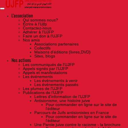
Skip
to
the
content
L'association
Qui sommes nous?
Ecrire à l’Ujfp
Contactez-nous
Adhérer à l’UJFP
Faire un don à l’UJFP
Nos amis
Associations partenaires
Collectifs
Maisons d’éditions (livres,DVD)
Sites, blogs
Nos actions
Les communiqués de l'UJFP
Appels signés par l'UJFP
Appels et manifestations
Les événements
Les événements à venir
Les événements passés
Les plumes de l'UJFP
Publications de l'UJFP
Lettres d'information de l'UJFP
Antisionisme, une histoire juive
Pour commander en ligne sur le site de
l'éditeur
Parcours de Juifs antisionistes en France
Pour commander en ligne sur le site de
l'éditeur
Une Parole juive contre le racisme - la brochure