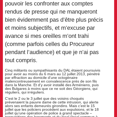
pouvoir les confronter aux comptes
rendus de presse qui ne manqueront
bien évidemment pas d’être plus précis
et moins subjectifs, et m’excuse par
avance si mes oreilles m’ont trahi
(comme parfois celles du Procureur
pendant l’audience) et que je n’ai pas
tout compris.
Cinq militants ou sympathisants du DAL étaient poursuivis
pour avoir au moins du 6 mars au 12 juillet 2013, pénétré
par effraction au domicile d’une octogénaire
malencontreusement en convalescence près de son fils
dans la Manche. Et d’y avoir installé des Arméniens, puis
des Bulgares à moins que ce ne soit des Géorgiens, qui
réguliers, qui irréguliers.
C’est le 2 ou le 3 juillet que des voisins choqués
prévenaient la pauvre dame de cette intrusion, qui alerte
alors ses enfants demeurés girondins. Mais c’est le 15
juillet que les policiers procèdent aux expulsions, et le 18
juillet qu’une opération de police à grand spectacle –
perquisitions des logements et du local (local commun à