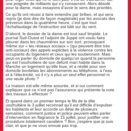
une poignée de militants qui s’y consacrent. Alors désolé
pour la dame, mais essayons d’avoir le sens des priorités.
Ce qu’ils ont réussi à faire entendre par bribes, et qui sera
repris (je dois dire de façon magistrale) par les avocats des
prévenus dans la quatrième heure, c’est que tout
l’échafaudage de l’instruction est bâti sur du vent.
D’abord, le dossier de la dame est tout sauf limpide. Le
journal Sud-Ouest et l’adjoint de Juppé ont voulu faire
pleurer dans les chaumières sur son sort, provoquant
même sur « les réseaux sociaux » (qui peuvent être très
anti-sociaux) des appels explicites à la violence contre les
occupants du logement et ceux qui les soutiennent. Mais
peut-on parler du domicile de quelqu’un quand la personne
qui est l’usufruitière de son défunt mari habite dans la
Manche un logement qu’elle loue, et a résilié pour son
domicile bordelais les abonnements au téléphone, à l’eau
et à l’électricité, où il n’y a plus un seul effet personnel ni
une seule photo ?
La maison est-elle même assurée, et si oui comment
expliquer que ce n’est pas l’assurance qui présente la note
des travaux à effectuer ?
Et quand dans un premier temps le fils de la dite
usufruitière le 3 juillet reconnait qu’il est difficile d’expulser
les habitants et leur accorde un délai de plusieurs
semaines, comment justice et police peuvent-elles parler
d’intervention en flagrance le 15 juillet, pour justifier une
procédure totalement cavalière ? Bon, j’espère que je suis
clair, et que je ne vous ennuie pas trop.