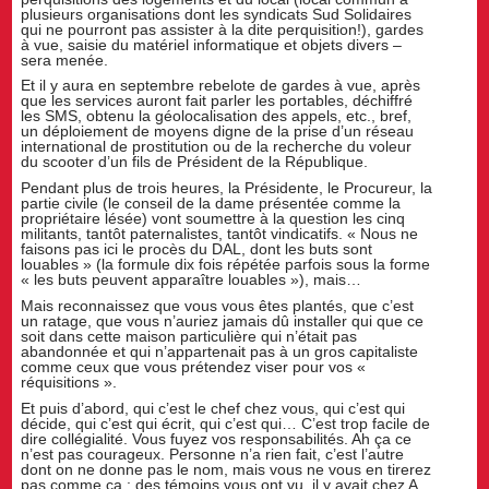
plusieurs organisations dont les syndicats Sud Solidaires
qui ne pourront pas assister à la dite perquisition!), gardes
à vue, saisie du matériel informatique et objets divers –
sera menée.
Et il y aura en septembre rebelote de gardes à vue, après
que les services auront fait parler les portables, déchiffré
les SMS, obtenu la géolocalisation des appels, etc., bref,
un déploiement de moyens digne de la prise d’un réseau
international de prostitution ou de la recherche du voleur
du scooter d’un fils de Président de la République.
Pendant plus de trois heures, la Présidente, le Procureur, la
partie civile (le conseil de la dame présentée comme la
propriétaire lésée) vont soumettre à la question les cinq
militants, tantôt paternalistes, tantôt vindicatifs. « Nous ne
faisons pas ici le procès du DAL, dont les buts sont
louables » (la formule dix fois répétée parfois sous la forme
« les buts peuvent apparaître louables »), mais…
Mais reconnaissez que vous vous êtes plantés, que c’est
un ratage, que vous n’auriez jamais dû installer qui que ce
soit dans cette maison particulière qui n’était pas
abandonnée et qui n’appartenait pas à un gros capitaliste
comme ceux que vous prétendez viser pour vos «
réquisitions ».
Et puis d’abord, qui c’est le chef chez vous, qui c’est qui
décide, qui c’est qui écrit, qui c’est qui… C’est trop facile de
dire collégialité. Vous fuyez vos responsabilités. Ah ça ce
n’est pas courageux. Personne n’a rien fait, c’est l’autre
dont on ne donne pas le nom, mais vous ne vous en tirerez
pas comme ça : des témoins vous ont vu, il y avait chez A