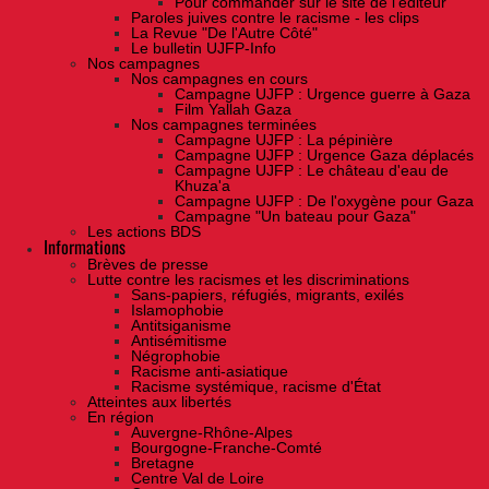
Pour commander sur le site de l'éditeur
Paroles juives contre le racisme - les clips
La Revue "De l'Autre Côté"
Le bulletin UJFP-Info
Nos campagnes
Nos campagnes en cours
Campagne UJFP : Urgence guerre à Gaza
Film Yallah Gaza
Nos campagnes terminées
Campagne UJFP : La pépinière
Campagne UJFP : Urgence Gaza déplacés
Campagne UJFP : Le château d'eau de
Khuza'a
Campagne UJFP : De l'oxygène pour Gaza
Campagne "Un bateau pour Gaza"
Les actions BDS
Informations
Brèves de presse
Lutte contre les racismes et les discriminations
Sans-papiers, réfugiés, migrants, exilés
Islamophobie
Antitsiganisme
Antisémitisme
Négrophobie
Racisme anti-asiatique
Racisme systémique, racisme d'État
Atteintes aux libertés
En région
Auvergne-Rhône-Alpes
Bourgogne-Franche-Comté
Bretagne
Centre Val de Loire