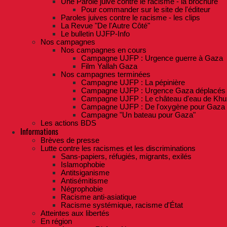
Une Parole juive contre le racisme - la brochure
Pour commander sur le site de l'éditeur
Paroles juives contre le racisme - les clips
La Revue "De l'Autre Côté"
Le bulletin UJFP-Info
Nos campagnes
Nos campagnes en cours
Campagne UJFP : Urgence guerre à Gaza
Film Yallah Gaza
Nos campagnes terminées
Campagne UJFP : La pépinière
Campagne UJFP : Urgence Gaza déplacés
Campagne UJFP : Le château d'eau de Khu
Campagne UJFP : De l'oxygène pour Gaza
Campagne "Un bateau pour Gaza"
Les actions BDS
Informations
Brèves de presse
Lutte contre les racismes et les discriminations
Sans-papiers, réfugiés, migrants, exilés
Islamophobie
Antitsiganisme
Antisémitisme
Négrophobie
Racisme anti-asiatique
Racisme systémique, racisme d'État
Atteintes aux libertés
En région