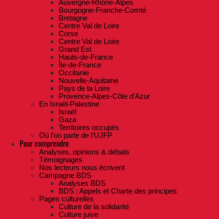
Auvergne-Rhône-Alpes
Bourgogne-Franche-Comté
Bretagne
Centre Val de Loire
Corse
Centre Val de Loire
Grand Est
Hauts-de-France
Île-de-France
Occitanie
Nouvelle-Aquitaine
Pays de la Loire
Provence-Alpes-Côte d'Azur
En Israël-Palestine
Israël
Gaza
Territoires occupés
Où l'on parle de l'UJFP
Pour comprendre
Analyses, opinions & débats
Témoignages
Nos lecteurs nous écrivent
Campagne BDS
Analyses BDS
BDS : Appels et Charte des principes
Pages culturelles
Culture de la solidarité
Culture juive