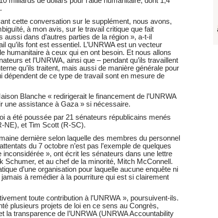
it 10 milliards de dollars pour l’aide humanitaire, dont 1,4
.
t cette conversation sur le supplément, nous avons,
guïté, à mon avis, sur le travail critique que fait
ssi dans d’autres parties de la région », a-t-il
il qu’ils font est essentiel. L’UNRWA est un vecteur
e humanitaire à ceux qui en ont besoin. Et nous allons
nateurs et l’UNRWA, ainsi que – pendant qu’ils travaillent
interne qu’ils traitent, mais aussi de manière générale pour
qui dépendent de ce type de travail sont en mesure de
aison Blanche « redirigerait le financement de l’UNRWA
nir une assistance à Gaza » si nécessaire.
i a été poussée par 21 sénateurs républicains menés
R-NE), et Tim Scott (R-SC).
 semaine dernière selon laquelle des membres du personnel
attentats du 7 octobre n’est pas l’exemple de quelques
nconsidérée », ont écrit les sénateurs dans une lettre
k Schumer, et au chef de la minorité, Mitch McConnell.
atique d’une organisation pour laquelle aucune enquête ni
jamais à remédier à la pourriture qui est si clairement
tivement toute contribution à l’UNRWA », poursuivent-ils.
té plusieurs projets de loi en ce sens au Congrès,
té et la transparence de l’UNRWA (UNRWA Accountability