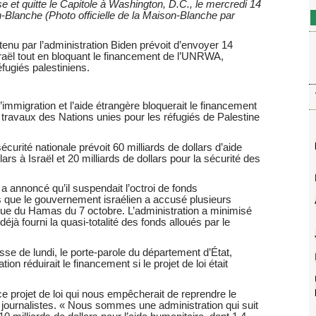
 et quitte le Capitole à Washington, D.C., le mercredi 14
on-Blanche (Photo officielle de la Maison-Blanche par
enu par l’administration Biden prévoit d’envoyer 14
 Israël tout en bloquant le financement de l’UNRWA,
fugiés palestiniens.
’immigration et l’aide étrangère bloquerait le financement
 travaux des Nations unies pour les réfugiés de Palestine
écurité nationale prévoit 60 milliards de dollars d’aide
llars à Israël et 20 milliards de dollars pour la sécurité des
 a annoncé qu’il suspendait l’octroi de fonds
s que le gouvernement israélien a accusé plusieurs
que du Hamas du 7 octobre. L’administration a minimisé
déjà fourni la quasi-totalité des fonds alloués par le
sse de lundi, le porte-parole du département d’État,
ion réduirait le financement si le projet de loi était
s ce projet de loi qui nous empêcherait de reprendre le
 journalistes. « Nous sommes une administration qui suit