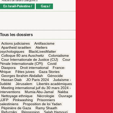
Articles de la/des catégorie.s
En Israël-Palestine
Gaza
Tous les dossiers
Actions judiciaires
Antifascisme
Apartheid israélien
Ateliers
psychologiques
BlackLivesMatter
Colloque 80 ans Auschwitz
Colonialisme
Cour Internationale de Justice (CIJ)
Cour
Pénale Internationale (CPI)
Covid
Diaspora
Droit international
France-
Afrique
Fêtes juives
Gaza Stories
Georges Ibrahim Abdallah
Génocide
Hassan Diab
JO Paris 2024
Judaïsme -
Judéité
Jérusalem
Libertés académiques
Meeting international juif du 30 mars 2024 -
Interventions
Mumia Abu-Jamal
Nakba
Nettoyage ethnique
Nécrologie
Ouvrage
UJFP
Pinkwashing
Prisonniers
palestiniens
Proposition de loi Yadan
Pépinière de Gaza
Ramy Shaath
Refuzniks
Répression
Salah Hamouri