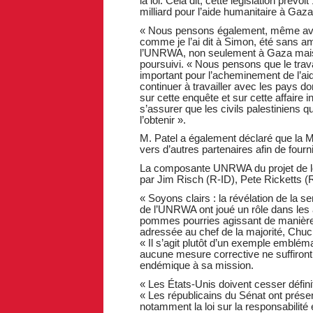
la loi. Cela dit, cette législation prévo
milliard pour l’aide humanitaire à Gaza
« Nous pensons également, même avan
comme je l’ai dit à Simon, été sans ambi
l’UNRWA, non seulement à Gaza mais au
poursuivi. « Nous pensons que le trava
important pour l’acheminement de l’aid
continuer à travailler avec les pays do
sur cette enquête et sur cette affaire 
s’assurer que les civils palestiniens 
l’obtenir ».
M. Patel a également déclaré que la M
vers d’autres partenaires afin de four
La composante UNRWA du projet de lo
par Jim Risch (R-ID), Pete Ricketts (
« Soyons clairs : la révélation de la
de l’UNRWA ont joué un rôle dans les 
pommes pourries agissant de manière i
adressée au chef de la majorité, Chuc
« Il s’agit plutôt d’un exemple emblém
aucune mesure corrective ne suffiront 
endémique à sa mission.
« Les États-Unis doivent cesser défini
« Les républicains du Sénat ont présen
notamment la loi sur la responsabili