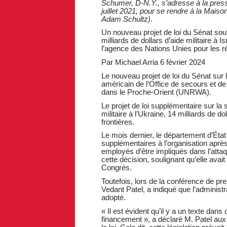
Schumer, D-N.Y., s’adresse à la presse
juillet 2021, pour se rendre à la Mais
Adam Schultz)
.
Un nouveau projet de loi du Sénat sout
milliards de dollars d’aide militaire à
l’agence des Nations Unies pour les ré
Par Michael Arria 6 février 2024
Le nouveau projet de loi du Sénat sur l
américain de l’Office de secours et de
dans le Proche-Orient (UNRWA).
Le projet de loi supplémentaire sur la s
militaire à l’Ukraine, 14 milliards de do
frontières.
Le mois dernier, le département d’État
supplémentaires à l’organisation aprè
employés d’être impliqués dans l’atta
cette décision, soulignant qu’elle avait 
Congrès.
Toutefois, lors de la conférence de pre
Vedant Patel, a indiqué que l’administrat
adopté.
« Il est évident qu’il y a un texte dan
financement », a déclaré M. Patel aux