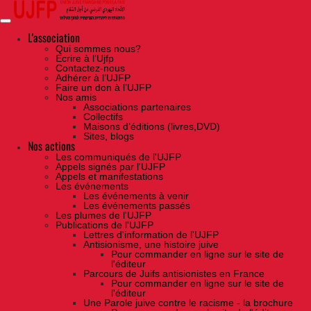
Skip
to
the
content
L'association
Qui sommes nous?
Ecrire à l’Ujfp
Contactez-nous
Adhérer à l’UJFP
Faire un don à l’UJFP
Nos amis
Associations partenaires
Collectifs
Maisons d’éditions (livres,DVD)
Sites, blogs
Nos actions
Les communiqués de l'UJFP
Appels signés par l'UJFP
Appels et manifestations
Les événements
Les événements à venir
Les événements passés
Les plumes de l'UJFP
Publications de l'UJFP
Lettres d'information de l'UJFP
Antisionisme, une histoire juive
Pour commander en ligne sur le site de
l'éditeur
Parcours de Juifs antisionistes en France
Pour commander en ligne sur le site de
l'éditeur
Une Parole juive contre le racisme - la brochure