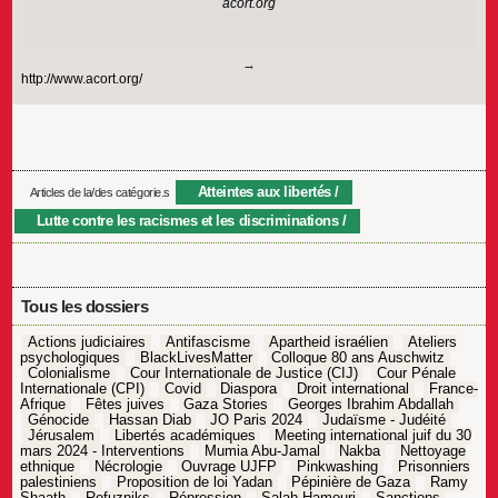
acort.org
http://www.acort.org/
Atteintes aux libertés
Articles de la/des catégorie.s
Lutte contre les racismes et les discriminations
Tous les dossiers
Actions judiciaires
Antifascisme
Apartheid israélien
Ateliers
psychologiques
BlackLivesMatter
Colloque 80 ans Auschwitz
Colonialisme
Cour Internationale de Justice (CIJ)
Cour Pénale
Internationale (CPI)
Covid
Diaspora
Droit international
France-
Afrique
Fêtes juives
Gaza Stories
Georges Ibrahim Abdallah
Génocide
Hassan Diab
JO Paris 2024
Judaïsme - Judéité
Jérusalem
Libertés académiques
Meeting international juif du 30
mars 2024 - Interventions
Mumia Abu-Jamal
Nakba
Nettoyage
ethnique
Nécrologie
Ouvrage UJFP
Pinkwashing
Prisonniers
palestiniens
Proposition de loi Yadan
Pépinière de Gaza
Ramy