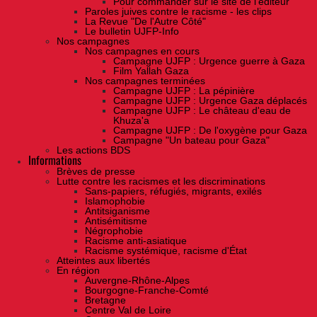
Pour commander sur le site de l'éditeur
Paroles juives contre le racisme - les clips
La Revue "De l'Autre Côté"
Le bulletin UJFP-Info
Nos campagnes
Nos campagnes en cours
Campagne UJFP : Urgence guerre à Gaza
Film Yallah Gaza
Nos campagnes terminées
Campagne UJFP : La pépinière
Campagne UJFP : Urgence Gaza déplacés
Campagne UJFP : Le château d'eau de
Khuza'a
Campagne UJFP : De l'oxygène pour Gaza
Campagne "Un bateau pour Gaza"
Les actions BDS
Informations
Brèves de presse
Lutte contre les racismes et les discriminations
Sans-papiers, réfugiés, migrants, exilés
Islamophobie
Antitsiganisme
Antisémitisme
Négrophobie
Racisme anti-asiatique
Racisme systémique, racisme d'État
Atteintes aux libertés
En région
Auvergne-Rhône-Alpes
Bourgogne-Franche-Comté
Bretagne
Centre Val de Loire