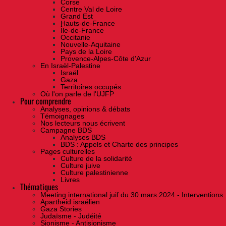
Corse
Centre Val de Loire
Grand Est
Hauts-de-France
Île-de-France
Occitanie
Nouvelle-Aquitaine
Pays de la Loire
Provence-Alpes-Côte d'Azur
En Israël-Palestine
Israël
Gaza
Territoires occupés
Où l'on parle de l'UJFP
Pour comprendre
Analyses, opinions & débats
Témoignages
Nos lecteurs nous écrivent
Campagne BDS
Analyses BDS
BDS : Appels et Charte des principes
Pages culturelles
Culture de la solidarité
Culture juive
Culture palestinienne
Livres
Thématiques
Meeting international juif du 30 mars 2024 - Interventions
Apartheid israélien
Gaza Stories
Judaïsme - Judéité
Sionisme - Antisionisme