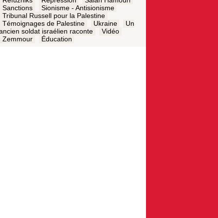
Refuzniks
Répression
Salah Hamouri
Sanctions
Sionisme - Antisionisme
Tribunal Russell pour la Palestine
Témoignages de Palestine
Ukraine
Un
ancien soldat israélien raconte
Vidéo
Zemmour
Éducation