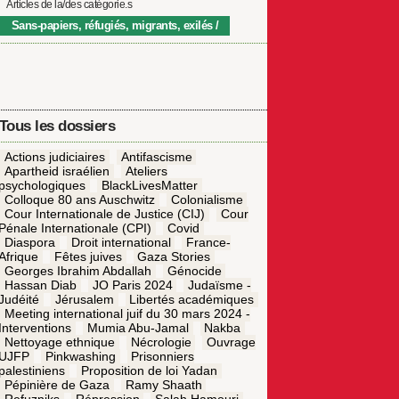
Articles de la/des catégorie.s
Sans-papiers, réfugiés, migrants, exilés
Tous les dossiers
Actions judiciaires
Antifascisme
Apartheid israélien
Ateliers
psychologiques
BlackLivesMatter
Colloque 80 ans Auschwitz
Colonialisme
Cour Internationale de Justice (CIJ)
Cour
Pénale Internationale (CPI)
Covid
Diaspora
Droit international
France-
Afrique
Fêtes juives
Gaza Stories
Georges Ibrahim Abdallah
Génocide
Hassan Diab
JO Paris 2024
Judaïsme -
Judéité
Jérusalem
Libertés académiques
Meeting international juif du 30 mars 2024 -
Interventions
Mumia Abu-Jamal
Nakba
Nettoyage ethnique
Nécrologie
Ouvrage
UJFP
Pinkwashing
Prisonniers
palestiniens
Proposition de loi Yadan
Pépinière de Gaza
Ramy Shaath