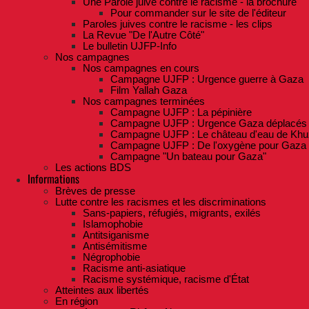
Une Parole juive contre le racisme - la brochure
Pour commander sur le site de l'éditeur
Paroles juives contre le racisme - les clips
La Revue "De l'Autre Côté"
Le bulletin UJFP-Info
Nos campagnes
Nos campagnes en cours
Campagne UJFP : Urgence guerre à Gaza
Film Yallah Gaza
Nos campagnes terminées
Campagne UJFP : La pépinière
Campagne UJFP : Urgence Gaza déplacés
Campagne UJFP : Le château d'eau de Khu
Campagne UJFP : De l'oxygène pour Gaza
Campagne "Un bateau pour Gaza"
Les actions BDS
Informations
Brèves de presse
Lutte contre les racismes et les discriminations
Sans-papiers, réfugiés, migrants, exilés
Islamophobie
Antitsiganisme
Antisémitisme
Négrophobie
Racisme anti-asiatique
Racisme systémique, racisme d'État
Atteintes aux libertés
En région