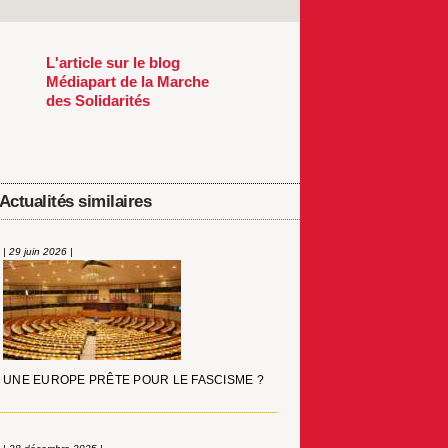
L'article sur le blog
Médiapart de la Marche
des Solidarités
Actualités similaires
| 29 juin 2026 |
UNE EUROPE PRÊTE POUR LE FASCISME ?