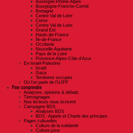
Auvergne-Rhône-Alpes
Bourgogne-Franche-Comté
Bretagne
Centre Val de Loire
Corse
Centre Val de Loire
Grand Est
Hauts-de-France
Île-de-France
Occitanie
Nouvelle-Aquitaine
Pays de la Loire
Provence-Alpes-Côte d'Azur
En Israël-Palestine
Israël
Gaza
Territoires occupés
Où l'on parle de l'UJFP
Pour comprendre
Analyses, opinions & débats
Témoignages
Nos lecteurs nous écrivent
Campagne BDS
Analyses BDS
BDS : Appels et Charte des principes
Pages culturelles
Culture de la solidarité
Culture juive