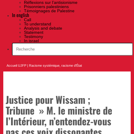
Réflexions sur l’antisionisme
Prisonniers palestiniens
Témoignages de Palestine
In english
Call
To understand
Analysis and debate
Statement
Testimony
In israel
Accueil UJFP
|
Racisme systémique, racisme d'État
Justice pour Wissam ;
Tribune » M. le ministre de
l’Intérieur, n’entendez-vous
pas ces voix dissonantes