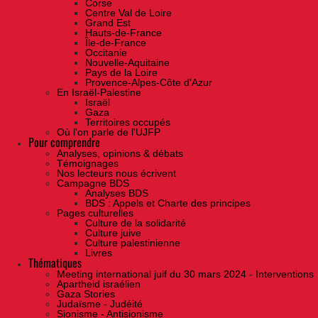
Corse
Centre Val de Loire
Grand Est
Hauts-de-France
Île-de-France
Occitanie
Nouvelle-Aquitaine
Pays de la Loire
Provence-Alpes-Côte d'Azur
En Israël-Palestine
Israël
Gaza
Territoires occupés
Où l'on parle de l'UJFP
Pour comprendre
Analyses, opinions & débats
Témoignages
Nos lecteurs nous écrivent
Campagne BDS
Analyses BDS
BDS : Appels et Charte des principes
Pages culturelles
Culture de la solidarité
Culture juive
Culture palestinienne
Livres
Thématiques
Meeting international juif du 30 mars 2024 - Interventions
Apartheid israélien
Gaza Stories
Judaïsme - Judéité
Sionisme - Antisionisme