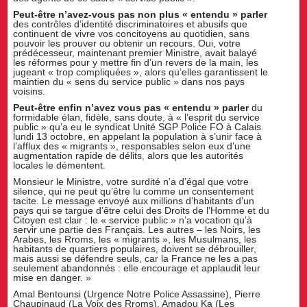
Peut-être n’avez-vous pas non plus « entendu » parler
des contrôles d’identité discriminatoires et abusifs que
continuent de vivre vos concitoyens au quotidien, sans
pouvoir les prouver ou obtenir un recours. Oui, votre
prédécesseur, maintenant premier Ministre, avait balayé
les réformes pour y mettre fin d’un revers de la main, les
jugeant « trop compliquées », alors qu’elles garantissent le
maintien du « sens du service public » dans nos pays
voisins.
Peut-être enfin n’avez vous pas « entendu » parler
du
formidable élan, fidèle, sans doute, à « l’esprit du service
public » qu’a eu le syndicat Unité SGP Police FO à Calais
lundi 13 octobre, en appelant la population à s’unir face à
l’afflux des « migrants », responsables selon eux d’une
augmentation rapide de délits, alors que les autorités
locales le démentent.
Monsieur le Ministre, votre surdité n’a d’égal que votre
silence, qui ne peut qu’être lu comme un consentement
tacite. Le message envoyé aux millions d’habitants d’un
pays qui se targue d’être celui des Droits de l’Homme et du
Citoyen est clair : le « service public » n’a vocation qu’à
servir une partie des Français. Les autres – les Noirs, les
Arabes, les Rroms, les « migrants », les Musulmans, les
habitants de quartiers populaires, doivent se débrouiller,
mais aussi se défendre seuls, car la France ne les a pas
seulement abandonnés : elle encourage et applaudit leur
mise en danger. »
Amal Bentounsi (Urgence Notre Police Assassine), Pierre
Chaupinaud (La Voix des Rroms), Amadou Ka (Les