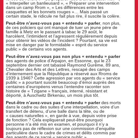
« Interpeller un banlieusard », « Préparer une intervention
dans un camp Rrom », « Les différences entre les
casquettes et les bonnets rouges »… Mais passé un
certain stade, le ridicule ne fait plus rire, il suscite la colère.
Peut-être n’avez-vous pas « entendu » parler
, non plus,
de ces policiers qui ont manqué de tuer un jeune père de
famille à Metz en le passant à tabac le 29 août, le
harcèlent, l’intimident et l’agressent régulièrement depuis
pour obtenir les vidéos de l’incident ? Pourtant, sa vie est
mise en danger par le formidable « esprit du service
public » de certains vos agents.
Peut-être n’avez-vous pas non plus « entendu » parler
des agents de police d’Arpajon, en Essonne, qui le 23
septembre dernier ont tabassé Raymond Gurême, 89 ans,
Chevalier des Arts et des Lettres, rescapé des camps
d’internement que la République a réservé aux Rroms de
1939 à 1946? Cette agression par vos agents du « service
public » a pourtant suscité beaucoup d’émoi auprès des
centaines d’européens venus l’entendre raconter son
histoire de « Tzigane » français, interné, résistant et
déporté, à Auschwitz Birkenau, un mois plus tôt.
Peut-être n’avez-vous pas « entendu » parler
des morts
dans le cadre ou des suites d’une interpellation, voire d’un
transfert de détenu, d’une balle dans la tête, ou de
« causes naturelles », en garde à vue, depuis votre prise
de fonction ? Cela expliquerait peut-être pourquoi
personne n’a été mis en examen, et pourquoi il n’y a
toujours pas de réflexion sur une commission d’enquête
particulière dans le cadre de crimes et délits commis par
des agents de ce sacré « service public ».