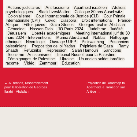
Actions judiciaires
Antifascisme
Apartheid israélien
Ateliers
psychologiques
BlackLivesMatter
Colloque 80 ans Auschwitz
Colonialisme
Cour Internationale de Justice (CIJ)
Cour Pénale
Internationale (CPI)
Covid
Diaspora
Droit international
France-
Afrique
Fêtes juives
Gaza Stories
Georges Ibrahim Abdallah
Génocide
Hassan Diab
JO Paris 2024
Judaïsme - Judéité
Jérusalem
Libertés académiques
Meeting international juif du 30
mars 2024 - Interventions
Mumia Abu-Jamal
Nakba
Nettoyage
ethnique
Nécrologie
Ouvrage UJFP
Pinkwashing
Prisonniers
palestiniens
Proposition de loi Yadan
Pépinière de Gaza
Ramy
Shaath
Refuzniks
Répression
Salah Hamouri
Sanctions
Sionisme - Antisionisme
Tribunal Russell pour la Palestine
Témoignages de Palestine
Ukraine
Un ancien soldat israélien
raconte
Vidéo
Zemmour
Éducation
Navigation
de
l’article
←
À Rennes, rassemblement
Projection de Roadmap to
pour la libération de Georges
Apartheid, à Tarascon sur
Ibrahim Abdallah
Ariège
→