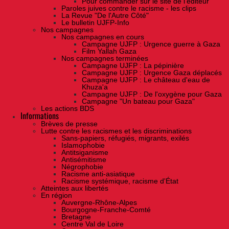
Pour commander sur le site de l'éditeur
Paroles juives contre le racisme - les clips
La Revue "De l'Autre Côté"
Le bulletin UJFP-Info
Nos campagnes
Nos campagnes en cours
Campagne UJFP : Urgence guerre à Gaza
Film Yallah Gaza
Nos campagnes terminées
Campagne UJFP : La pépinière
Campagne UJFP : Urgence Gaza déplacés
Campagne UJFP : Le château d'eau de
Khuza'a
Campagne UJFP : De l'oxygène pour Gaza
Campagne "Un bateau pour Gaza"
Les actions BDS
Informations
Brèves de presse
Lutte contre les racismes et les discriminations
Sans-papiers, réfugiés, migrants, exilés
Islamophobie
Antitsiganisme
Antisémitisme
Négrophobie
Racisme anti-asiatique
Racisme systémique, racisme d'État
Atteintes aux libertés
En région
Auvergne-Rhône-Alpes
Bourgogne-Franche-Comté
Bretagne
Centre Val de Loire