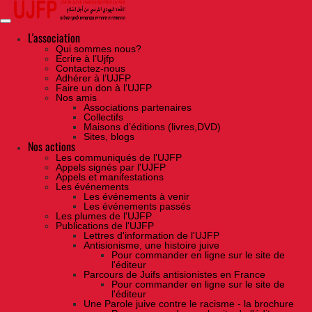
Skip
to
the
content
L'association
Qui sommes nous?
Ecrire à l’Ujfp
Contactez-nous
Adhérer à l’UJFP
Faire un don à l’UJFP
Nos amis
Associations partenaires
Collectifs
Maisons d’éditions (livres,DVD)
Sites, blogs
Nos actions
Les communiqués de l'UJFP
Appels signés par l'UJFP
Appels et manifestations
Les événements
Les événements à venir
Les événements passés
Les plumes de l'UJFP
Publications de l'UJFP
Lettres d'information de l'UJFP
Antisionisme, une histoire juive
Pour commander en ligne sur le site de
l'éditeur
Parcours de Juifs antisionistes en France
Pour commander en ligne sur le site de
l'éditeur
Une Parole juive contre le racisme - la brochure