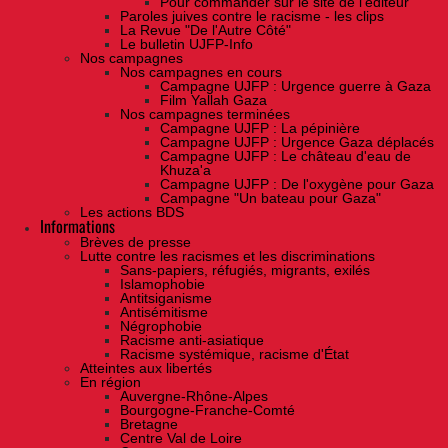
Pour commander sur le site de l'éditeur
Paroles juives contre le racisme - les clips
La Revue "De l'Autre Côté"
Le bulletin UJFP-Info
Nos campagnes
Nos campagnes en cours
Campagne UJFP : Urgence guerre à Gaza
Film Yallah Gaza
Nos campagnes terminées
Campagne UJFP : La pépinière
Campagne UJFP : Urgence Gaza déplacés
Campagne UJFP : Le château d'eau de
Khuza'a
Campagne UJFP : De l'oxygène pour Gaza
Campagne "Un bateau pour Gaza"
Les actions BDS
Informations
Brèves de presse
Lutte contre les racismes et les discriminations
Sans-papiers, réfugiés, migrants, exilés
Islamophobie
Antitsiganisme
Antisémitisme
Négrophobie
Racisme anti-asiatique
Racisme systémique, racisme d'État
Atteintes aux libertés
En région
Auvergne-Rhône-Alpes
Bourgogne-Franche-Comté
Bretagne
Centre Val de Loire