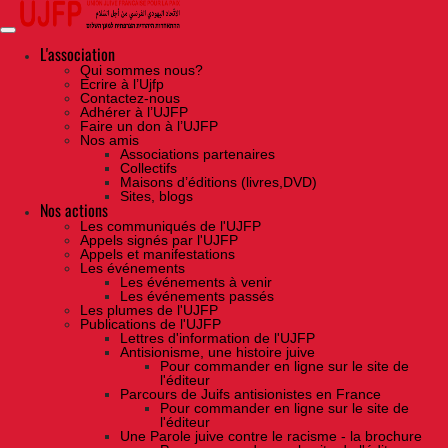
Skip
to
the
content
L'association
Qui sommes nous?
Ecrire à l’Ujfp
Contactez-nous
Adhérer à l’UJFP
Faire un don à l’UJFP
Nos amis
Associations partenaires
Collectifs
Maisons d’éditions (livres,DVD)
Sites, blogs
Nos actions
Les communiqués de l'UJFP
Appels signés par l'UJFP
Appels et manifestations
Les événements
Les événements à venir
Les événements passés
Les plumes de l'UJFP
Publications de l'UJFP
Lettres d'information de l'UJFP
Antisionisme, une histoire juive
Pour commander en ligne sur le site de
l'éditeur
Parcours de Juifs antisionistes en France
Pour commander en ligne sur le site de
l'éditeur
Une Parole juive contre le racisme - la brochure