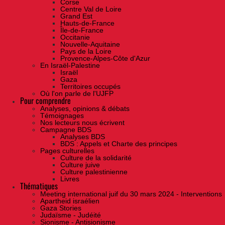
Corse
Centre Val de Loire
Grand Est
Hauts-de-France
Île-de-France
Occitanie
Nouvelle-Aquitaine
Pays de la Loire
Provence-Alpes-Côte d'Azur
En Israël-Palestine
Israël
Gaza
Territoires occupés
Où l'on parle de l'UJFP
Pour comprendre
Analyses, opinions & débats
Témoignages
Nos lecteurs nous écrivent
Campagne BDS
Analyses BDS
BDS : Appels et Charte des principes
Pages culturelles
Culture de la solidarité
Culture juive
Culture palestinienne
Livres
Thématiques
Meeting international juif du 30 mars 2024 - Interventions
Apartheid israélien
Gaza Stories
Judaïsme - Judéité
Sionisme - Antisionisme