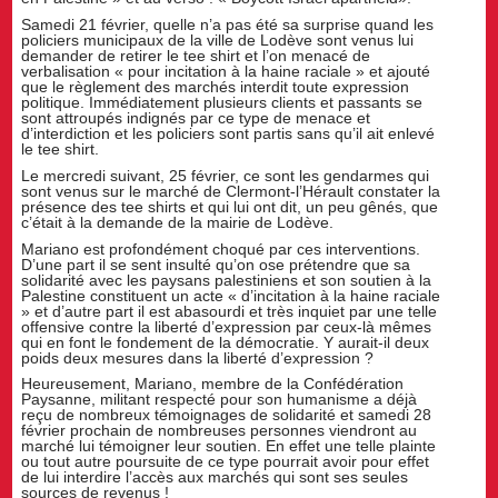
Samedi 21 février, quelle n’a pas été sa surprise quand les
policiers municipaux de la ville de Lodève sont venus lui
demander de retirer le tee shirt et l’on menacé de
verbalisation « pour incitation à la haine raciale » et ajouté
que le règlement des marchés interdit toute expression
politique. Immédiatement plusieurs clients et passants se
sont attroupés indignés par ce type de menace et
d’interdiction et les policiers sont partis sans qu’il ait enlevé
le tee shirt.
Le mercredi suivant, 25 février, ce sont les gendarmes qui
sont venus sur le marché de Clermont-l’Hérault constater la
présence des tee shirts et qui lui ont dit, un peu gênés, que
c’était à la demande de la mairie de Lodève.
Mariano est profondément choqué par ces interventions.
D’une part il se sent insulté qu’on ose prétendre que sa
solidarité avec les paysans palestiniens et son soutien à la
Palestine constituent un acte « d’incitation à la haine raciale
» et d’autre part il est abasourdi et très inquiet par une telle
offensive contre la liberté d’expression par ceux-là mêmes
qui en font le fondement de la démocratie. Y aurait-il deux
poids deux mesures dans la liberté d’expression ?
Heureusement, Mariano, membre de la Confédération
Paysanne, militant respecté pour son humanisme a déjà
reçu de nombreux témoignages de solidarité et samedi 28
février prochain de nombreuses personnes viendront au
marché lui témoigner leur soutien. En effet une telle plainte
ou tout autre poursuite de ce type pourrait avoir pour effet
de lui interdire l’accès aux marchés qui sont ses seules
sources de revenus !