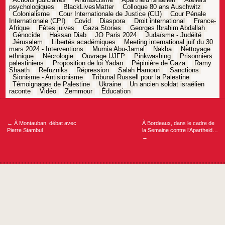
Actions judiciaires
Antifascisme
Apartheid israélien
Ateliers
psychologiques
BlackLivesMatter
Colloque 80 ans Auschwitz
Colonialisme
Cour Internationale de Justice (CIJ)
Cour Pénale
Internationale (CPI)
Covid
Diaspora
Droit international
France-
Afrique
Fêtes juives
Gaza Stories
Georges Ibrahim Abdallah
Génocide
Hassan Diab
JO Paris 2024
Judaïsme - Judéité
Jérusalem
Libertés académiques
Meeting international juif du 30
mars 2024 - Interventions
Mumia Abu-Jamal
Nakba
Nettoyage
ethnique
Nécrologie
Ouvrage UJFP
Pinkwashing
Prisonniers
palestiniens
Proposition de loi Yadan
Pépinière de Gaza
Ramy
Shaath
Refuzniks
Répression
Salah Hamouri
Sanctions
Sionisme - Antisionisme
Tribunal Russell pour la Palestine
Témoignages de Palestine
Ukraine
Un ancien soldat israélien
raconte
Vidéo
Zemmour
Éducation
Navigation
de
l’article
←
À Montauban, débat avec
À Bordeaux, dans le cadre de
Pierre Stambul
la Semaine contre l’Apartheid…
→