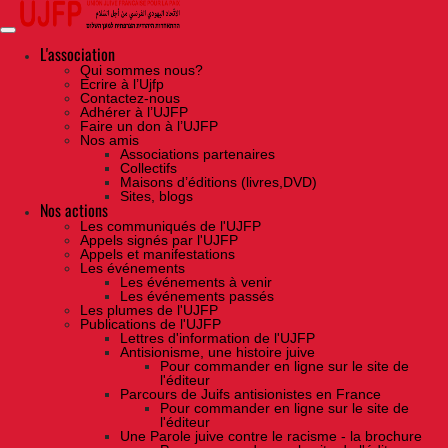
Skip
to
the
content
L'association
Qui sommes nous?
Ecrire à l’Ujfp
Contactez-nous
Adhérer à l’UJFP
Faire un don à l’UJFP
Nos amis
Associations partenaires
Collectifs
Maisons d’éditions (livres,DVD)
Sites, blogs
Nos actions
Les communiqués de l'UJFP
Appels signés par l'UJFP
Appels et manifestations
Les événements
Les événements à venir
Les événements passés
Les plumes de l'UJFP
Publications de l'UJFP
Lettres d'information de l'UJFP
Antisionisme, une histoire juive
Pour commander en ligne sur le site de
l'éditeur
Parcours de Juifs antisionistes en France
Pour commander en ligne sur le site de
l'éditeur
Une Parole juive contre le racisme - la brochure