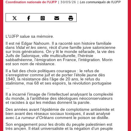
Coordination nationale de l’UJFP
30/05/26
Les communiqués de l'UJFP
L’UJFP salue sa mémoire.
Il est né Edgar Nahoum. Il a raconté son histoire familiale
dans
Vidal et les siens
, récit d’une famille juive salonicienne
sur trois générations. On y lit le monde séfarade, la vie des
Juifs de Salonique, ville multiculturelle, l’hérésie
sabbathéenne, l’émigration en France, l’intégration. Morin
est son nom de résistance.
Il a fait des choix politiques courageux : le refus de
s’enregistrer comme juif et de porter l’étoile jaune dès
1940, la résistance dès l’âge de 20 ans, le refus du
stalinisme, mai 68 et ses espoirs, la révolution portugaise
…
Il a incarné l’image de l’intellectuel analysant la complexité
du monde, à l’antithèse des idéologues néoconservateurs
et racistes à qui les médias donnent la parole.
Des années avant l’épidémie de complotisme antisémite et
bien avant des réseaux sociaux toxiques, il avait analysé
avec
La rumeur d’Orléans
comment le poison se distille.
Son engagement pour les droits du peuple palestinien est
très ancien. Il était universaliste et la négation d’un peuple