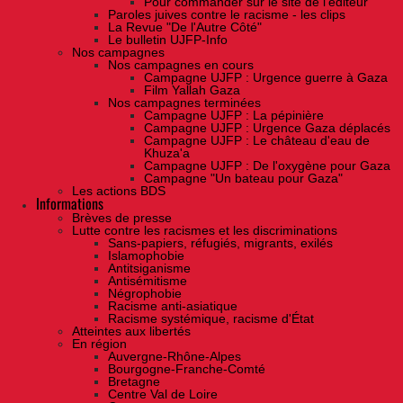
Pour commander sur le site de l'éditeur
Paroles juives contre le racisme - les clips
La Revue "De l'Autre Côté"
Le bulletin UJFP-Info
Nos campagnes
Nos campagnes en cours
Campagne UJFP : Urgence guerre à Gaza
Film Yallah Gaza
Nos campagnes terminées
Campagne UJFP : La pépinière
Campagne UJFP : Urgence Gaza déplacés
Campagne UJFP : Le château d'eau de
Khuza'a
Campagne UJFP : De l'oxygène pour Gaza
Campagne "Un bateau pour Gaza"
Les actions BDS
Informations
Brèves de presse
Lutte contre les racismes et les discriminations
Sans-papiers, réfugiés, migrants, exilés
Islamophobie
Antitsiganisme
Antisémitisme
Négrophobie
Racisme anti-asiatique
Racisme systémique, racisme d'État
Atteintes aux libertés
En région
Auvergne-Rhône-Alpes
Bourgogne-Franche-Comté
Bretagne
Centre Val de Loire