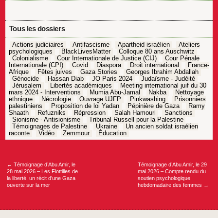
Tous les dossiers
Actions judiciaires
Antifascisme
Apartheid israélien
Ateliers
psychologiques
BlackLivesMatter
Colloque 80 ans Auschwitz
Colonialisme
Cour Internationale de Justice (CIJ)
Cour Pénale
Internationale (CPI)
Covid
Diaspora
Droit international
France-
Afrique
Fêtes juives
Gaza Stories
Georges Ibrahim Abdallah
Génocide
Hassan Diab
JO Paris 2024
Judaïsme - Judéité
Jérusalem
Libertés académiques
Meeting international juif du 30
mars 2024 - Interventions
Mumia Abu-Jamal
Nakba
Nettoyage
ethnique
Nécrologie
Ouvrage UJFP
Pinkwashing
Prisonniers
palestiniens
Proposition de loi Yadan
Pépinière de Gaza
Ramy
Shaath
Refuzniks
Répression
Salah Hamouri
Sanctions
Sionisme - Antisionisme
Tribunal Russell pour la Palestine
Témoignages de Palestine
Ukraine
Un ancien soldat israélien
raconte
Vidéo
Zemmour
Éducation
Navigation
de
l’article
←
Témoignage d’Abu Amir, le
Témoignage d’Abu Amir, le 29
28 mai 2026 – Les Flottilles de
mai 2026 – Compte rendu du
la liberté, un récit d’une Gaza
soutien psychologique
ouverte sur la mer
hebdomadaire des femmes
→