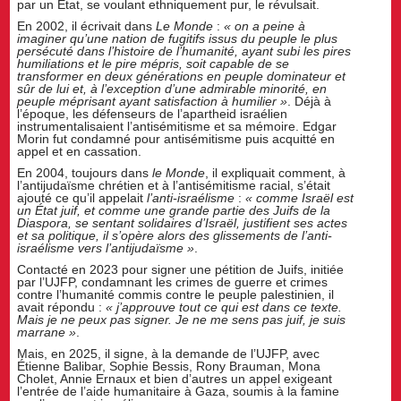
par un État, se voulant ethniquement pur, le révulsait.
En 2002, il écrivait dans
Le Monde
:
« on a peine à
imaginer qu’une nation de fugitifs issus du peuple le plus
persécuté dans l’histoire de l’humanité, ayant subi les pires
humiliations et le pire mépris, soit capable de se
transformer en deux générations en peuple dominateur et
sûr de lui et, à l’exception d’une admirable minorité, en
peuple méprisant ayant satisfaction à humilier »
. Déjà à
l’époque, les défenseurs de l’apartheid israélien
instrumentalisaient l’antisémitisme et sa mémoire. Edgar
Morin fut condamné pour antisémitisme puis acquitté en
appel et en cassation.
En 2004, toujours dans
le Monde
, il expliquait comment, à
l’antijudaïsme chrétien et à l’antisémitisme racial, s’était
ajouté ce qu’il appelait
l’anti-israélisme
:
« comme Israël est
un
É
tat juif, et comme une grande partie des Juifs de la
Diaspora, se sentant solidaires d’Israël, justifient ses actes
et sa politique, il s’opère alors des glissements de l’anti-
israélisme vers l’antijudaïsme »
.
Contacté en 2023 pour signer une pétition de Juifs, initiée
par l’UJFP, condamnant les crimes de guerre et crimes
contre l’humanité commis contre le peuple palestinien, il
avait répondu :
« j’approuve tout ce qui est dans ce texte.
Mais je ne peux pas signer. Je ne me sens pas juif, je suis
marrane »
.
Mais, en 2025, il signe, à la demande de l’UJFP, avec
Étienne Balibar, Sophie Bessis, Rony Brauman, Mona
Cholet, Annie Ernaux et bien d’autres un appel exigeant
l’entrée de l’aide humanitaire à Gaza, soumis à la famine