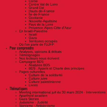
Corse
Centre Val de Loire
Grand Est
Hauts-de-France
Île-de-France
Occitanie
Nouvelle-Aquitaine
Pays de la Loire
Provence-Alpes-Côte d'Azur
En Israël-Palestine
Israël
Gaza
Territoires occupés
Où l'on parle de l'UJFP
Pour comprendre
Analyses, opinions & débats
Témoignages
Nos lecteurs nous écrivent
Campagne BDS
Analyses BDS
BDS : Appels et Charte des principes
Pages culturelles
Culture de la solidarité
Culture juive
Culture palestinienne
Livres
Thématiques
Meeting international juif du 30 mars 2024 - Interventions
Apartheid israélien
Gaza Stories
Judaïsme - Judéité
Sionisme - Antisionisme