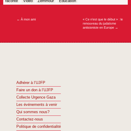
raconte
Vidéo
Zemmour
Éducation
Navigation
de
l’article
←
À mon ami
« Ce n’est que le début » : le
renouveau du judaïsme
antisioniste en Europe
→
Adhérer à l’UJFP
Faire un don à l’UJFP
Collecte Urgence Gaza
Les événements à venir
Qui sommes nous?
Contactez-nous
Politique de confidentialité