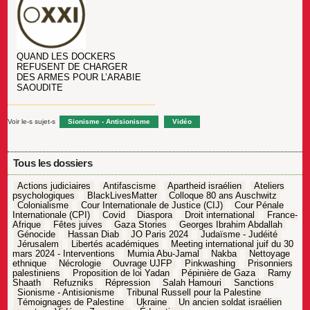
QUAND LES DOCKERS
REFUSENT DE CHARGER
DES ARMES POUR L’ARABIE
SAOUDITE
Voir le-s sujet-s
Sionisme - Antisionisme
Vidéo
Tous les dossiers
Actions judiciaires
Antifascisme
Apartheid israélien
Ateliers
psychologiques
BlackLivesMatter
Colloque 80 ans Auschwitz
Colonialisme
Cour Internationale de Justice (CIJ)
Cour Pénale
Internationale (CPI)
Covid
Diaspora
Droit international
France-
Afrique
Fêtes juives
Gaza Stories
Georges Ibrahim Abdallah
Génocide
Hassan Diab
JO Paris 2024
Judaïsme - Judéité
Jérusalem
Libertés académiques
Meeting international juif du 30
mars 2024 - Interventions
Mumia Abu-Jamal
Nakba
Nettoyage
ethnique
Nécrologie
Ouvrage UJFP
Pinkwashing
Prisonniers
palestiniens
Proposition de loi Yadan
Pépinière de Gaza
Ramy
Shaath
Refuzniks
Répression
Salah Hamouri
Sanctions
Sionisme - Antisionisme
Tribunal Russell pour la Palestine
Témoignages de Palestine
Ukraine
Un ancien soldat israélien