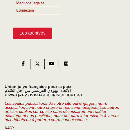
Mentions légales
Connexion
Les archives
Union juive française pour la paix
الاتّحاد اليهودي الفرنسي من أجل السّلام
ההתאחדות היהודית הצרפתית למען השלום
Les seules publications de notre site qui engagent notre
association sont notre charte et nos communiqués. Les autres
articles publiés sur ce site sans nécessairement refléter
exactement nos positions, nous ont paru intéressants à verser
aux débats ou à porter à votre connaissance.
UJFP