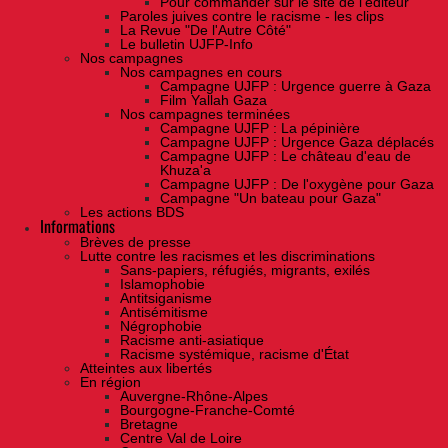
Pour commander sur le site de l'éditeur
Paroles juives contre le racisme - les clips
La Revue "De l'Autre Côté"
Le bulletin UJFP-Info
Nos campagnes
Nos campagnes en cours
Campagne UJFP : Urgence guerre à Gaza
Film Yallah Gaza
Nos campagnes terminées
Campagne UJFP : La pépinière
Campagne UJFP : Urgence Gaza déplacés
Campagne UJFP : Le château d'eau de
Khuza'a
Campagne UJFP : De l'oxygène pour Gaza
Campagne "Un bateau pour Gaza"
Les actions BDS
Informations
Brèves de presse
Lutte contre les racismes et les discriminations
Sans-papiers, réfugiés, migrants, exilés
Islamophobie
Antitsiganisme
Antisémitisme
Négrophobie
Racisme anti-asiatique
Racisme systémique, racisme d'État
Atteintes aux libertés
En région
Auvergne-Rhône-Alpes
Bourgogne-Franche-Comté
Bretagne
Centre Val de Loire