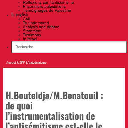
Réflexions sur l’antisionisme
Prisonniers palestiniens
Témoignages de Palestine
In english
Call
To understand
Analysis and debate
Statement
Testimony
In israel
Accueil UJFP
|
Antisémitisme
H.Bouteldja/M.Benatouil :
de quoi
l’instrumentalisation de
l’antisémitisme est-elle le