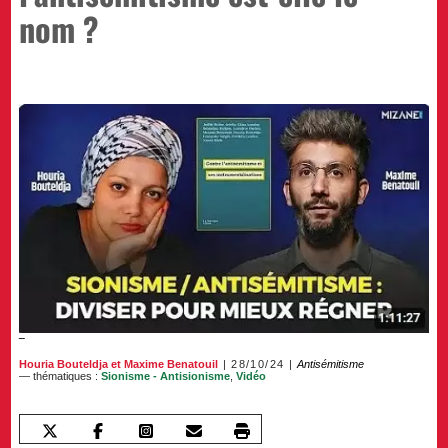
nom ?
Houria Bouteldja
et
Maxime Benatouil
28/10/24
Antisémitisme
— thématiques :
Sionisme - Antisionisme
,
Vidéo