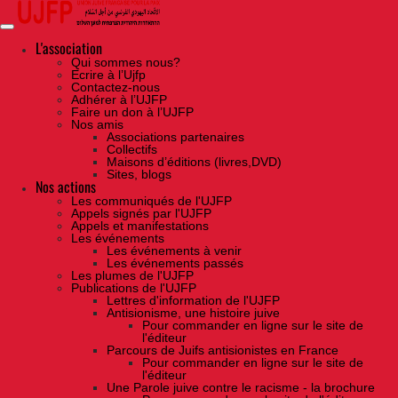
Skip
to
the
content
L'association
Qui sommes nous?
Ecrire à l’Ujfp
Contactez-nous
Adhérer à l’UJFP
Faire un don à l’UJFP
Nos amis
Associations partenaires
Collectifs
Maisons d’éditions (livres,DVD)
Sites, blogs
Nos actions
Les communiqués de l'UJFP
Appels signés par l'UJFP
Appels et manifestations
Les événements
Les événements à venir
Les événements passés
Les plumes de l'UJFP
Publications de l'UJFP
Lettres d'information de l'UJFP
Antisionisme, une histoire juive
Pour commander en ligne sur le site de
l'éditeur
Parcours de Juifs antisionistes en France
Pour commander en ligne sur le site de
l'éditeur
Une Parole juive contre le racisme - la brochure