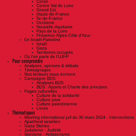
Corse
Centre Val de Loire
Grand Est
Hauts-de-France
Île-de-France
Occitanie
Nouvelle-Aquitaine
Pays de la Loire
Provence-Alpes-Côte d'Azur
En Israël-Palestine
Israël
Gaza
Territoires occupés
Où l'on parle de l'UJFP
Pour comprendre
Analyses, opinions & débats
Témoignages
Nos lecteurs nous écrivent
Campagne BDS
Analyses BDS
BDS : Appels et Charte des principes
Pages culturelles
Culture de la solidarité
Culture juive
Culture palestinienne
Livres
Thématiques
Meeting international juif du 30 mars 2024 - Interventions
Apartheid israélien
Gaza Stories
Judaïsme - Judéité
Sionisme - Antisionisme