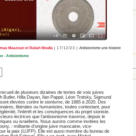
maa Maazouzi
et
Rabah Moulla
17/12/23
Antisionisme une histoire
e - Antisionisme
 recueil de plusieurs dizaines de textes de voix juives
h Butler, Hilla Dayan, Ilan Pappé, Léon Trotsky, Sigmund
sont élevées contre le sionisme, de 1885 à 2020. Des
onnaires, libérales ou humanistes, toutes contestant, pour
gitimité, l’intérêt et les conséquences du projet sioniste.
cteurs-lectrices que l’antisionisme traverse, depuis le
poriques ou israéliens. Nous aurons comme invitées les
bony, : militante d’origine juive marocaine, vice-
 pour la paix (UJFP). Elle est aussi membre du bureau de
salem Beit Sahour). Elle a co-écrit, avec Michel