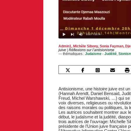
Admin1
,
Michèle Sibony
,
Sonia Fayman
,
Dje
juive
|
Réflexions sur l’antisionisme
— thématiques :
Judaïsme - Judéité
,
Sionism
Antisionisme, une histoire juive est un
(Hannah Arendt, Daniel Bensaid, Judit
Freud, Michel Warshawski, …) qui se 
voix diverses, religieuses ou révoluti
des raisons morales ou politiques, la lé
Les autrices souhaitent montrer aux le
début, le judaïsme et la judéité, dias
trois autrices de l’ouvrage: Michelle Si
présidente de l’Union juive française
l’Alternative Information Center (Jéru