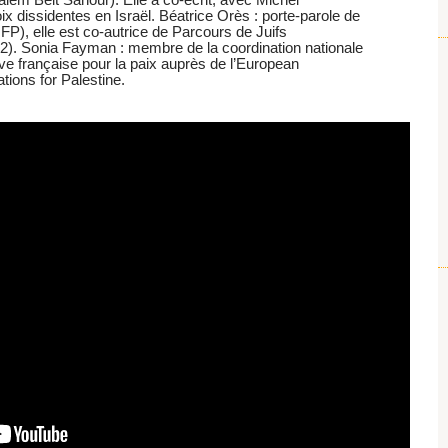
x dissidentes en Israël. Béatrice Orès : porte-parole de
JFP), elle est co-autrice de Parcours de Juifs
22). Sonia Fayman : membre de la coordination nationale
uive française pour la paix auprès de l’European
tions for Palestine.