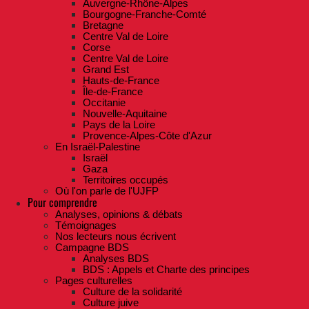
Auvergne-Rhône-Alpes
Bourgogne-Franche-Comté
Bretagne
Centre Val de Loire
Corse
Centre Val de Loire
Grand Est
Hauts-de-France
Île-de-France
Occitanie
Nouvelle-Aquitaine
Pays de la Loire
Provence-Alpes-Côte d'Azur
En Israël-Palestine
Israël
Gaza
Territoires occupés
Où l'on parle de l'UJFP
Pour comprendre
Analyses, opinions & débats
Témoignages
Nos lecteurs nous écrivent
Campagne BDS
Analyses BDS
BDS : Appels et Charte des principes
Pages culturelles
Culture de la solidarité
Culture juive