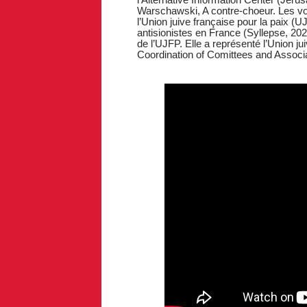
Warschawski, A contre-choeur. Les voi
l’Union juive française pour la paix (U
antisionistes en France (Syllepse, 20
de l’UJFP. Elle a représenté l’Union j
Coordination of Comittees and Associa