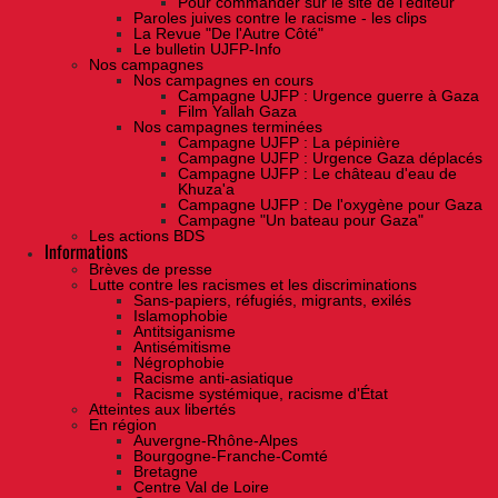
Pour commander sur le site de l'éditeur
Paroles juives contre le racisme - les clips
La Revue "De l'Autre Côté"
Le bulletin UJFP-Info
Nos campagnes
Nos campagnes en cours
Campagne UJFP : Urgence guerre à Gaza
Film Yallah Gaza
Nos campagnes terminées
Campagne UJFP : La pépinière
Campagne UJFP : Urgence Gaza déplacés
Campagne UJFP : Le château d'eau de
Khuza'a
Campagne UJFP : De l'oxygène pour Gaza
Campagne "Un bateau pour Gaza"
Les actions BDS
Informations
Brèves de presse
Lutte contre les racismes et les discriminations
Sans-papiers, réfugiés, migrants, exilés
Islamophobie
Antitsiganisme
Antisémitisme
Négrophobie
Racisme anti-asiatique
Racisme systémique, racisme d'État
Atteintes aux libertés
En région
Auvergne-Rhône-Alpes
Bourgogne-Franche-Comté
Bretagne
Centre Val de Loire