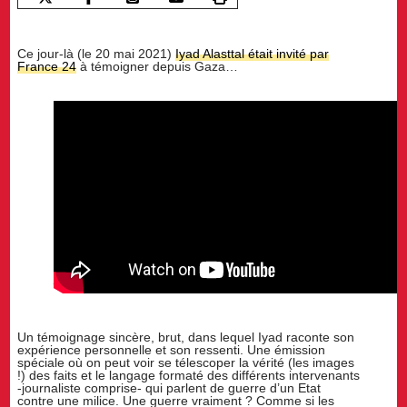
Ce jour-là (le 20 mai 2021)
Iyad Alasttal était invité par
France 24
à témoigner depuis Gaza…
En direct de Gaza Témoignage d’Iyad Alasttal à France 24
Un témoignage sincère, brut, dans lequel Iyad raconte son
expérience personnelle et son ressenti. Une émission
spéciale où on peut voir se télescoper la vérité (les images
!) des faits et le langage formaté des différents intervenants
-journaliste comprise- qui parlent de guerre d’un Etat
contre une milice. Une guerre vraiment ? Comme si les