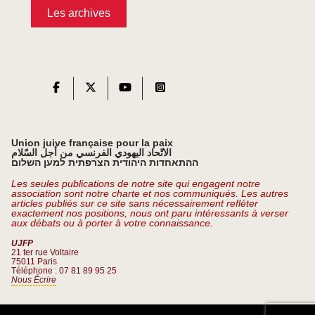
Les archives
Union juive française pour la paix
الاتّحاد اليهودي الفرنسي من أجل السّلام
ההתאחדות היהודית הצרפתית למען השלום
Les seules publications de notre site qui engagent notre
association sont notre charte et nos communiqués. Les autres
articles publiés sur ce site sans nécessairement refléter
exactement nos positions, nous ont paru intéressants à verser
aux débats ou à porter à votre connaissance.
UJFP
21 ter rue Voltaire
75011 Paris
Téléphone : 07 81 89 95 25
Nous Écrire