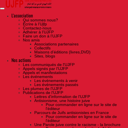
Skip
to
the
content
L'association
Qui sommes nous?
Ecrire à l’Ujfp
Contactez-nous
Adhérer à l’UJFP
Faire un don à l’UJFP
Nos amis
Associations partenaires
Collectifs
Maisons d’éditions (livres,DVD)
Sites, blogs
Nos actions
Les communiqués de l'UJFP
Appels signés par l'UJFP
Appels et manifestations
Les événements
Les événements à venir
Les événements passés
Les plumes de l'UJFP
Publications de l'UJFP
Lettres d'information de l'UJFP
Antisionisme, une histoire juive
Pour commander en ligne sur le site de
l'éditeur
Parcours de Juifs antisionistes en France
Pour commander en ligne sur le site de
l'éditeur
Une Parole juive contre le racisme - la brochure