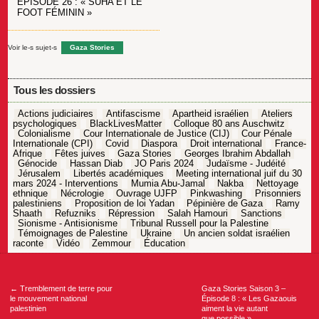
ÉPISODE 26 : « SUHA ET LE
FOOT FÉMININ »
Voir le-s sujet-s
Gaza Stories
Tous les dossiers
Actions judiciaires
Antifascisme
Apartheid israélien
Ateliers
psychologiques
BlackLivesMatter
Colloque 80 ans Auschwitz
Colonialisme
Cour Internationale de Justice (CIJ)
Cour Pénale
Internationale (CPI)
Covid
Diaspora
Droit international
France-
Afrique
Fêtes juives
Gaza Stories
Georges Ibrahim Abdallah
Génocide
Hassan Diab
JO Paris 2024
Judaïsme - Judéité
Jérusalem
Libertés académiques
Meeting international juif du 30
mars 2024 - Interventions
Mumia Abu-Jamal
Nakba
Nettoyage
ethnique
Nécrologie
Ouvrage UJFP
Pinkwashing
Prisonniers
palestiniens
Proposition de loi Yadan
Pépinière de Gaza
Ramy
Shaath
Refuzniks
Répression
Salah Hamouri
Sanctions
Sionisme - Antisionisme
Tribunal Russell pour la Palestine
Témoignages de Palestine
Ukraine
Un ancien soldat israélien
raconte
Vidéo
Zemmour
Éducation
Navigation
de
l’article
←
Tremblement de terre pour
Gaza Stories Saison 3 –
le mouvement national
Épisode 8 : « Les Gazaouis
palestinien
aiment la vie autant
que possible »
→