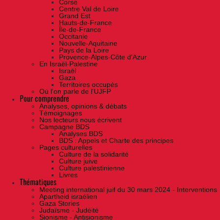
Corse
Centre Val de Loire
Grand Est
Hauts-de-France
Île-de-France
Occitanie
Nouvelle-Aquitaine
Pays de la Loire
Provence-Alpes-Côte d'Azur
En Israël-Palestine
Israël
Gaza
Territoires occupés
Où l'on parle de l'UJFP
Pour comprendre
Analyses, opinions & débats
Témoignages
Nos lecteurs nous écrivent
Campagne BDS
Analyses BDS
BDS : Appels et Charte des principes
Pages culturelles
Culture de la solidarité
Culture juive
Culture palestinienne
Livres
Thématiques
Meeting international juif du 30 mars 2024 - Interventions
Apartheid israélien
Gaza Stories
Judaïsme - Judéité
Sionisme - Antisionisme