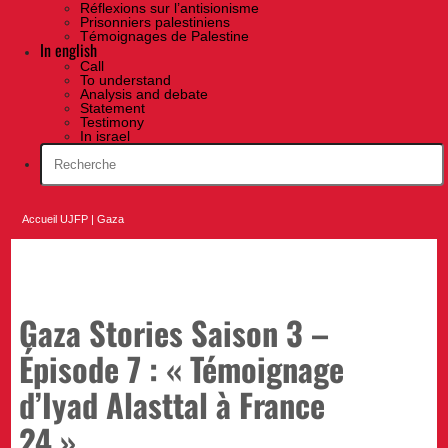
Réflexions sur l’antisionisme
Prisonniers palestiniens
Témoignages de Palestine
In english
Call
To understand
Analysis and debate
Statement
Testimony
In israel
Accueil UJFP
|
Gaza
Gaza Stories Saison 3 –
Épisode 7 : « Témoignage
d’Iyad Alasttal à France
24 »