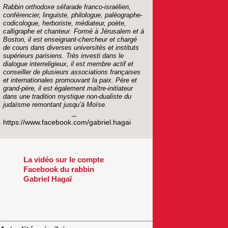
Rabbin orthodoxe séfarade franco-israélien,
conférencier, linguiste, philologue, paléographe-
codicologue, herboriste, médiateur, poète,
calligraphe et chanteur. Formé à Jérusalem et à
Boston, il est enseignant-chercheur et chargé
de cours dans diverses universités et instituts
supérieurs parisiens. Très investi dans le
dialogue interreligieux, il est membre actif et
conseiller de plusieurs associations françaises
et internationales promouvant la paix. Père et
grand-père, il est également maître-initiateur
dans une tradition mystique non-dualiste du
judaïsme remontant jusqu’à Moïse.
https://www.facebook.com/gabriel.hagai
La vidéo sur le compte
Facebook du rabbin
Gabriel Hagaï