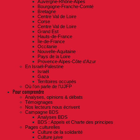
Auvergne-Rhône-Alpes
Bourgogne-Franche-Comté
Bretagne
Centre Val de Loire
Corse
Centre Val de Loire
Grand Est
Hauts-de-France
Île-de-France
Occitanie
Nouvelle-Aquitaine
Pays de la Loire
Provence-Alpes-Côte d'Azur
En Israël-Palestine
Israël
Gaza
Territoires occupés
Où l'on parle de l'UJFP
Pour comprendre
Analyses, opinions & débats
Témoignages
Nos lecteurs nous écrivent
Campagne BDS
Analyses BDS
BDS : Appels et Charte des principes
Pages culturelles
Culture de la solidarité
Culture juive