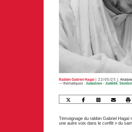
Rabbin Gabriel Hagaï
22/05/25
Analyse
— thématiques :
Judaïsme - Judéité
,
Sionism
Témoignage du rabbin Gabriel Hagaï ré
une autre voix dans le conflit » du s