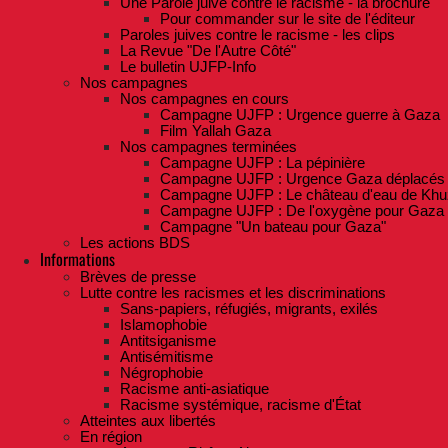
Une Parole juive contre le racisme - la brochure
Pour commander sur le site de l'éditeur
Paroles juives contre le racisme - les clips
La Revue "De l'Autre Côté"
Le bulletin UJFP-Info
Nos campagnes
Nos campagnes en cours
Campagne UJFP : Urgence guerre à Gaza
Film Yallah Gaza
Nos campagnes terminées
Campagne UJFP : La pépinière
Campagne UJFP : Urgence Gaza déplacés
Campagne UJFP : Le château d'eau de Khu
Campagne UJFP : De l'oxygène pour Gaza
Campagne "Un bateau pour Gaza"
Les actions BDS
Informations
Brèves de presse
Lutte contre les racismes et les discriminations
Sans-papiers, réfugiés, migrants, exilés
Islamophobie
Antitsiganisme
Antisémitisme
Négrophobie
Racisme anti-asiatique
Racisme systémique, racisme d'État
Atteintes aux libertés
En région