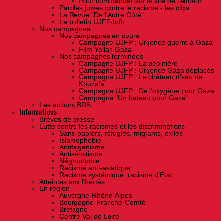
Pour commander sur le site de l'éditeur
Paroles juives contre le racisme - les clips
La Revue "De l'Autre Côté"
Le bulletin UJFP-Info
Nos campagnes
Nos campagnes en cours
Campagne UJFP : Urgence guerre à Gaza
Film Yallah Gaza
Nos campagnes terminées
Campagne UJFP : La pépinière
Campagne UJFP : Urgence Gaza déplacés
Campagne UJFP : Le château d'eau de
Khuza'a
Campagne UJFP : De l'oxygène pour Gaza
Campagne "Un bateau pour Gaza"
Les actions BDS
Informations
Brèves de presse
Lutte contre les racismes et les discriminations
Sans-papiers, réfugiés, migrants, exilés
Islamophobie
Antitsiganisme
Antisémitisme
Négrophobie
Racisme anti-asiatique
Racisme systémique, racisme d'État
Atteintes aux libertés
En région
Auvergne-Rhône-Alpes
Bourgogne-Franche-Comté
Bretagne
Centre Val de Loire