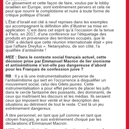
Ce glissement et cette façon de faire, voulus par le lobby
israélien en Europe, sont extrêmement pervers et cela ne
peut que nourrir le complotisme et nuire à toute forme de
critique politique d’Israël.
L’État d’Israël est cité à neuf reprises dans les exemples
qui accompagnent la définition afin d’illustrer sa mise en
application. C’est dans cet esprit qu’à l’occasion de la tenue
à Paris, en 2017, d’une conférence sur l’étiquetage des
produits en provenance des territoires occupés, que le
CRIF a déclaré que cette réunion internationale était « pire
que l’affaire Dreyfus ». Netanyahou, de son côté, l’a
qualifiée d’antisémite !
MEE
: Dans le contexte social français actuel, cette
décision prise par Emmanuel Macron de lier sionisme
et antisémitisme n’est-elle pas dangereuse d’abord
pour les Français de confession juive ?
RB
: Il y a là une instrumentalisation perverse de
l’antisémitisme qui sert en l’occurrence à disqualifier un
mouvement social, celui des Gilets jaunes. Cette
instrumentalisation a pour effet pervers de placer les juifs
dans le cercle fantasmé des puissants, des dominants, de
ceux qui maîtrisent les discours et les médias. Ils seraient
ceux qui imposent leur vérité et leur description des
situations au détriment de tout le reste. C’est là un jeu
extrêmement dangereux.
À titre personnel, en tant que juif comme en tant que
citoyen français, je suis extrêmement choqué par les
déclarations d’Emmanuel Macron.