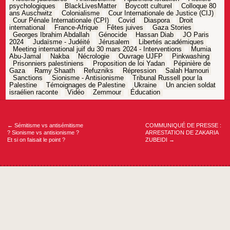
psychologiques
BlackLivesMatter
Boycott culturel
Colloque 80
ans Auschwitz
Colonialisme
Cour Internationale de Justice (CIJ)
Cour Pénale Internationale (CPI)
Covid
Diaspora
Droit
international
France-Afrique
Fêtes juives
Gaza Stories
Georges Ibrahim Abdallah
Génocide
Hassan Diab
JO Paris
2024
Judaïsme - Judéité
Jérusalem
Libertés académiques
Meeting international juif du 30 mars 2024 - Interventions
Mumia
Abu-Jamal
Nakba
Nécrologie
Ouvrage UJFP
Pinkwashing
Prisonniers palestiniens
Proposition de loi Yadan
Pépinière de
Gaza
Ramy Shaath
Refuzniks
Répression
Salah Hamouri
Sanctions
Sionisme - Antisionisme
Tribunal Russell pour la
Palestine
Témoignages de Palestine
Ukraine
Un ancien soldat
israélien raconte
Vidéo
Zemmour
Éducation
Navigation
de
l’article
←
Sémitisme vs antisémitisme
COMMUNIQUÉ DE PRESSE :
? Sionisme vs antisionisme ?
ARRESTATION DE ZAKARIA
Et si on faisait le point ?
ZUBEIDI
→