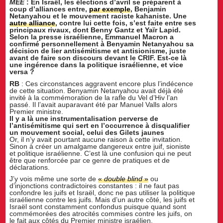
MEE
: En Israël, les élections d’avril se préparent à
coup d’alliances entre,
par exemple
, Benjamin
Netanyahou et le mouvement raciste kahaniste. Une
autre alliance
, contre lui cette fois, s’est faite entre ses
principaux rivaux, dont Benny Gantz et Yaïr Lapid.
Selon la presse israélienne, Emmanuel Macron a
confirmé personnellement à Benyamin Netanyahou sa
décision de lier antisémitisme et antisionisme, juste
avant de faire son discours devant le CRIF. Est-ce là
une ingérence dans la politique israélienne, et vice
versa ?
RB
: Ces circonstances aggravent encore plus l’indécence
de cette situation. Benyamin Netanyahou avait déjà été
invité à la commémoration de la rafle du Vel d’Hiv l’an
passé. Il l’avait auparavant été par Manuel Valls alors
Premier ministre.
Il y a là une instrumentalisation perverse de
l’antisémitisme qui sert en l’occurrence à disqualifier
un mouvement social, celui des Gilets jaunes
Or, il n’y avait pourtant aucune raison à cette invitation.
Sinon à créer un amalgame dangereux entre juif, sioniste
et politique israélienne. C’est là une confusion qui ne peut
être que renforcée par ce genre de pratiques et de
déclarations.
J’y vois même une sorte de
«
double blind
»
ou
d’injonctions contradictoires constantes : il ne faut pas
confondre les juifs et Israël, donc ne pas utiliser la politique
israélienne contre les juifs. Mais d’un autre côté, les juifs et
Israël sont constamment confondus puisque quand sont
commémorées des atrocités commises contre les juifs, on
le fait aux côtés du Premier ministre israélien.