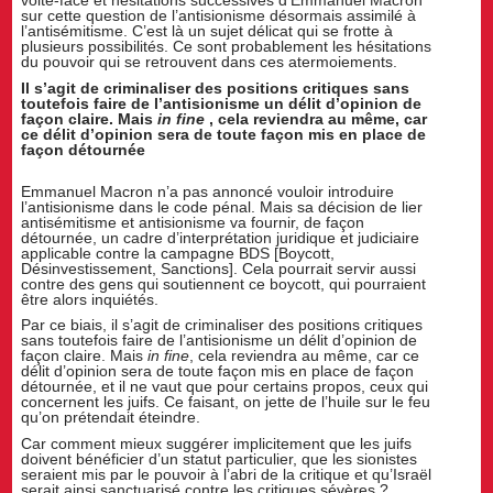
sur cette question de l’antisionisme désormais assimilé à
l’antisémitisme. C’est là un sujet délicat qui se frotte à
plusieurs possibilités. Ce sont probablement les hésitations
du pouvoir qui se retrouvent dans ces atermoiements.
Il s’agit de criminaliser des positions critiques sans
toutefois faire de l’antisionisme un délit d’opinion de
façon claire. Mais
in fine
, cela reviendra au même, car
ce délit d’opinion sera de toute façon mis en place de
façon détournée
Emmanuel Macron n’a pas annoncé vouloir introduire
l’antisionisme dans le code pénal. Mais sa décision de lier
antisémitisme et antisionisme va fournir, de façon
détournée, un cadre d’interprétation juridique et judiciaire
applicable contre la campagne BDS [Boycott,
Désinvestissement, Sanctions]. Cela pourrait servir aussi
contre des gens qui soutiennent ce boycott, qui pourraient
être alors inquiétés.
Par ce biais, il s’agit de criminaliser des positions critiques
sans toutefois faire de l’antisionisme un délit d’opinion de
façon claire. Mais
in fine
, cela reviendra au même, car ce
délit d’opinion sera de toute façon mis en place de façon
détournée, et il ne vaut que pour certains propos, ceux qui
concernent les juifs. Ce faisant, on jette de l’huile sur le feu
qu’on prétendait éteindre.
Car comment mieux suggérer implicitement que les juifs
doivent bénéficier d’un statut particulier, que les sionistes
seraient mis par le pouvoir à l’abri de la critique et qu’Israël
serait ainsi sanctuarisé contre les critiques sévères ?