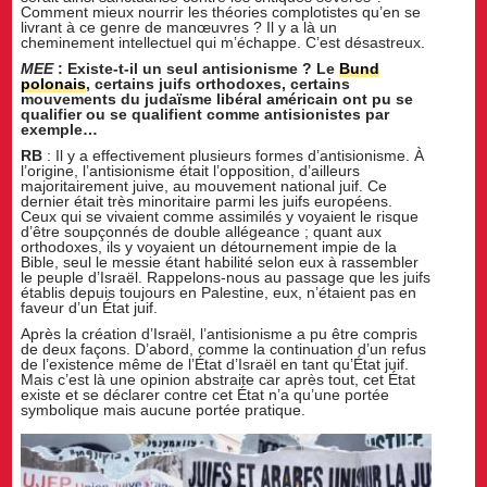
Comment mieux nourrir les théories complotistes qu’en se
livrant à ce genre de manœuvres ? Il y a là un
cheminement intellectuel qui m’échappe. C’est désastreux.
MEE
: Existe-t-il un seul antisionisme ? Le
Bund
polonais
, certains juifs orthodoxes, certains
mouvements du judaïsme libéral américain ont pu se
qualifier ou se qualifient comme antisionistes par
exemple…
RB
: Il y a effectivement plusieurs formes d’antisionisme. À
l’origine, l’antisionisme était l’opposition, d’ailleurs
majoritairement juive, au mouvement national juif. Ce
dernier était très minoritaire parmi les juifs européens.
Ceux qui se vivaient comme assimilés y voyaient le risque
d’être soupçonnés de double allégeance ; quant aux
orthodoxes, ils y voyaient un détournement impie de la
Bible, seul le messie étant habilité selon eux à rassembler
le peuple d’Israël. Rappelons-nous au passage que les juifs
établis depuis toujours en Palestine, eux, n’étaient pas en
faveur d’un État juif.
Après la création d’Israël, l’antisionisme a pu être compris
de deux façons. D’abord, comme la continuation d’un refus
de l’existence même de l’État d’Israël en tant qu’État juif.
Mais c’est là une opinion abstraite car après tout, cet État
existe et se déclarer contre cet État n’a qu’une portée
symbolique mais aucune portée pratique.