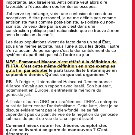
importante, aux Israéliens. Antisioniste veut alors dire
favorable à l’évacuation des territoires occupés.
J’observe un mélange, voire une confusion de ces deux
acceptions. À titre personnel, je ne me définis pas comme
antisioniste mais comme post-sioniste, a-sioniste ou non-
sioniste. Je veux dire par là que c’est dans une
construction politique post-nationaliste que se trouve à mon
sens la solution du conflit.
Les deux populations vivent de facto dans un seul État,
sous une même autorité, mais l’une a tous les droits, l’autre
n’en a aucun. Je pense que c’est le démantèlement de ce
système d’apartheid qui est à l’ordre du jour.
MEE
: Emmanuel Macron s’est référé à la définition de
l’IHRA. C’est cette même définition en onze exemples
qu’a fini par
adopter
le parti travailliste britannique en
septembre dernier. Qu’est-ce que cet organisme ?
RB
: À l’origine, l’International Holocaust Remembrance
Alliance n’avait aucun rapport avec Israël. Son but était,
notamment en Europe, d’entretenir la mémoire du
génocide juif.
À l’instar d’autres ONG pro-israéliennes, l’IHRA a entrepris
aussi de lutter contre l’antisémitisme. Cette lutte, dont je ne
discute évidemment pas le bien-fondé, ne se fait
cependant pas du point de vue de la négation du génocide
juif mais du point de vue de la critique d’Israël.
Comment mieux nourrir les théories complotistes
qu’en se livrant à ce genre de manœuvres ? C’est
désastreux