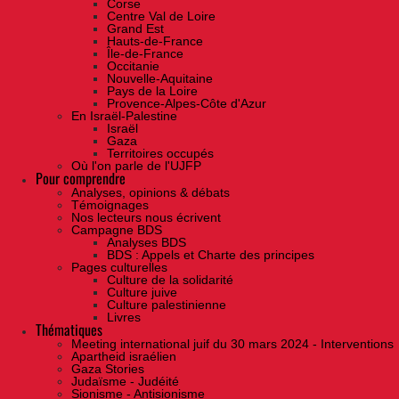
Corse
Centre Val de Loire
Grand Est
Hauts-de-France
Île-de-France
Occitanie
Nouvelle-Aquitaine
Pays de la Loire
Provence-Alpes-Côte d'Azur
En Israël-Palestine
Israël
Gaza
Territoires occupés
Où l'on parle de l'UJFP
Pour comprendre
Analyses, opinions & débats
Témoignages
Nos lecteurs nous écrivent
Campagne BDS
Analyses BDS
BDS : Appels et Charte des principes
Pages culturelles
Culture de la solidarité
Culture juive
Culture palestinienne
Livres
Thématiques
Meeting international juif du 30 mars 2024 - Interventions
Apartheid israélien
Gaza Stories
Judaïsme - Judéité
Sionisme - Antisionisme