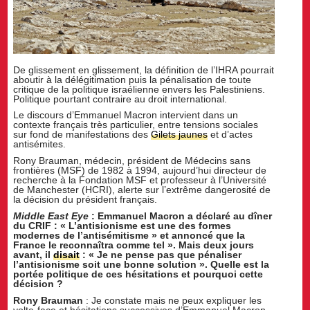
De glissement en glissement, la définition de l’IHRA pourrait
aboutir à la délégitimation puis la pénalisation de toute
critique de la politique israélienne envers les Palestiniens.
Politique pourtant contraire au droit international.
Le discours d’Emmanuel Macron intervient dans un
contexte français très particulier, entre tensions sociales
sur fond de manifestations des
Gilets jaunes
et d’actes
antisémites.
Rony Brauman, médecin, président de Médecins sans
frontières (MSF) de 1982 à 1994, aujourd’hui directeur de
recherche à la Fondation MSF et professeur à l’Université
de Manchester (HCRI), alerte sur l’extrême dangerosité de
la décision du président français.
Middle East Eye
: Emmanuel Macron a déclaré au dîner
du CRIF : « L’antisionisme est une des formes
modernes de l’antisémitisme » et annoncé que la
France le reconnaîtra comme tel ». Mais deux jours
avant, il
disait
: « Je ne pense pas que pénaliser
l’antisionisme soit une bonne solution ». Quelle est la
portée politique de ces hésitations et pourquoi cette
décision ?
Rony Brauman
: Je constate mais ne peux expliquer les
volte-face et hésitations successives d’Emmanuel Macron