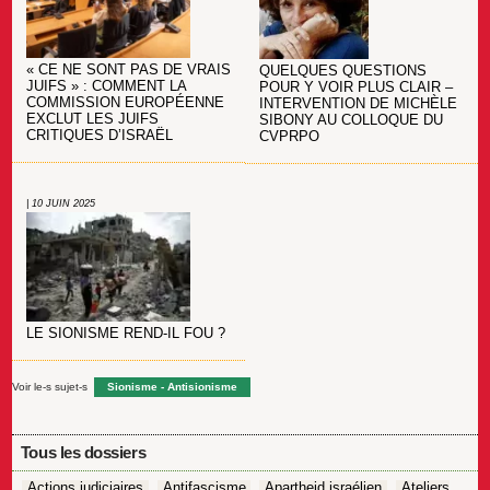
« CE NE SONT PAS DE VRAIS
QUELQUES QUESTIONS
JUIFS » : COMMENT LA
POUR Y VOIR PLUS CLAIR –
COMMISSION EUROPÉENNE
INTERVENTION DE MICHÈLE
EXCLUT LES JUIFS
SIBONY AU COLLOQUE DU
CRITIQUES D’ISRAËL
CVPRPO
| 10 JUIN 2025
LE SIONISME REND-IL FOU ?
Voir le-s sujet-s
Sionisme - Antisionisme
Tous les dossiers
Actions judiciaires
Antifascisme
Apartheid israélien
Ateliers