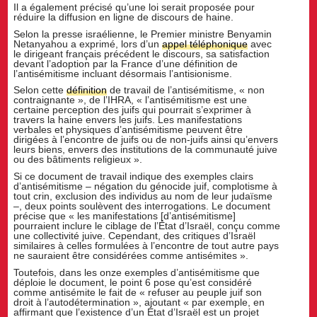
Il a également précisé qu’une loi serait proposée pour
réduire la diffusion en ligne de discours de haine.
Selon la presse israélienne, le Premier ministre Benyamin
Netanyahou a exprimé, lors d’un
appel téléphonique
avec
le dirigeant français précédent le discours, sa satisfaction
devant l’adoption par la France d’une définition de
l’antisémitisme incluant désormais l’antisionisme.
Selon cette
définition
de travail de l’antisémitisme, « non
contraignante », de l’IHRA, « l’antisémitisme est une
certaine perception des juifs qui pourrait s’exprimer à
travers la haine envers les juifs. Les manifestations
verbales et physiques d’antisémitisme peuvent être
dirigées à l’encontre de juifs ou de non-juifs ainsi qu’envers
leurs biens, envers des institutions de la communauté juive
ou des bâtiments religieux ».
Si ce document de travail indique des exemples clairs
d’antisémitisme – négation du génocide juif, complotisme à
tout crin, exclusion des individus au nom de leur judaïsme
–, deux points soulèvent des interrogations. Le document
précise que « les manifestations [d’antisémitisme]
pourraient inclure le ciblage de l’État d’Israël, conçu comme
une collectivité juive. Cependant, des critiques d’Israël
similaires à celles formulées à l’encontre de tout autre pays
ne sauraient être considérées comme antisémites ».
Toutefois, dans les onze exemples d’antisémitisme que
déploie le document, le point 6 pose qu’est considéré
comme antisémite le fait de « refuser au peuple juif son
droit à l’autodétermination », ajoutant « par exemple, en
affirmant que l’existence d’un État d’Israël est un projet