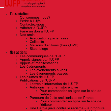
Skip
to
the
content
L'association
Qui sommes nous?
Ecrire à l’Ujfp
Contactez-nous
Adhérer à l’UJFP
Faire un don à l’UJFP
Nos amis
Associations partenaires
Collectifs
Maisons d’éditions (livres,DVD)
Sites, blogs
Nos actions
Les communiqués de l'UJFP
Appels signés par l'UJFP
Appels et manifestations
Les événements
Les événements à venir
Les événements passés
Les plumes de l'UJFP
Publications de l'UJFP
Lettres d'information de l'UJFP
Antisionisme, une histoire juive
Pour commander en ligne sur le site de
l'éditeur
Parcours de Juifs antisionistes en France
Pour commander en ligne sur le site de
l'éditeur
Une Parole juive contre le racisme - la brochure