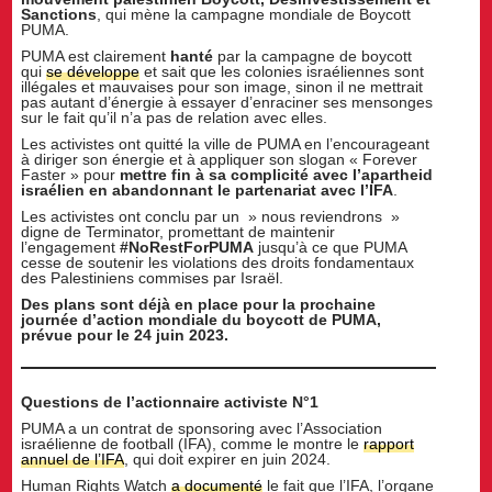
Sanctions
, qui mène la campagne mondiale de Boycott
PUMA.
PUMA est clairement
hanté
par la campagne de boycott
qui
se développe
et sait que les colonies israéliennes sont
illégales et mauvaises pour son image, sinon il ne mettrait
pas autant d’énergie à essayer d’enraciner ses mensonges
sur le fait qu’il n’a pas de relation avec elles.
Les activistes ont quitté la ville de PUMA en l’encourageant
à diriger son énergie et à appliquer son slogan « Forever
Faster » pour
mettre fin à sa complicité avec l’apartheid
israélien en abandonnant le partenariat avec l’IFA
.
Les activistes ont conclu par un » nous reviendrons »
digne de Terminator, promettant de maintenir
l’engagement
#NoRestForPUMA
jusqu’à ce que PUMA
cesse de soutenir les violations des droits fondamentaux
des Palestiniens commises par Israël.
Des plans sont déjà en place pour la prochaine
journée d’action mondiale du boycott de PUMA,
prévue pour le 24 juin 2023.
Questions de l’actionnaire activiste N°1
PUMA a un contrat de sponsoring avec l’Association
israélienne de football (IFA), comme le montre le
rapport
annuel de l’IFA
, qui doit expirer en juin 2024.
Human Rights Watch
a documenté
le fait que l’IFA, l’organe