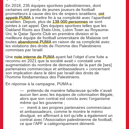
En 2018, 235 équipes sportives palestiniennes, dont
certaines ont perdu de jeunes joueurs de football
prometteurs à cause des tirs de snipers israéliens,
ont
appelé PUMA
à mettre fin à sa complicité avec l’apartheid
israélien. Depuis, plus de
138 000 personnes
se sont
jointes à cet appel. Des équipes sportives telles que les
Oakland Roots aux États-Unis, Luton Town au Royaume-
Uni, le Qatar Sports Club en première division et la
meilleure équipe de football universitaire de Malaisie ont
toutes
abandonné PUMA
en raison de sa complicité avec
les violations des droits de l’homme des Palestiniens
commises par Israël.
Une
note interne de PUMA
ayant fait l’objet d’une fuite a
reconnu en 2021 que la société avait « constaté une
augmentation du nombre de demandes de la part de [ses]
partenaires commerciaux et ambassadeurs » concernant
son implication dans le déni par Israël des droits de
l’homme fondamentaux des Palestiniens.
En réponse à la campagne, PUMA a :
prétendu de manière fallacieuse qu’elle n’avait
aucun lien avec les équipes de colonisation illégale,
alors que son contrat est conclu avec l’organisme
même qui les gouverne ;
menti à ses propres partenaires commerciaux
et ambassadeurs, comme le montre le mémo
divulgué, en affirmant à tort qu’elle a également un
contrat avec l’Association palestinienne de football,
ce que l’APF a catégoriquement démenti.