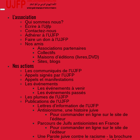
Skip
to
the
content
L'association
Qui sommes nous?
Ecrire à l’Ujfp
Contactez-nous
Adhérer à l’UJFP
Faire un don à l’UJFP
Nos amis
Associations partenaires
Collectifs
Maisons d’éditions (livres,DVD)
Sites, blogs
Nos actions
Les communiqués de l'UJFP
Appels signés par l'UJFP
Appels et manifestations
Les événements
Les événements à venir
Les événements passés
Les plumes de l'UJFP
Publications de l'UJFP
Lettres d'information de l'UJFP
Antisionisme, une histoire juive
Pour commander en ligne sur le site de
l'éditeur
Parcours de Juifs antisionistes en France
Pour commander en ligne sur le site de
l'éditeur
Une Parole juive contre le racisme - la brochure