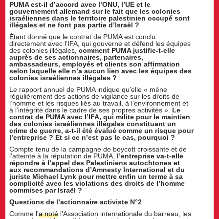
PUMA est-il d’accord avec l’ONU, l’UE et le
gouvernement allemand sur le fait que les colonies
israéliennes dans le territoire palestinien occupé sont
illégales et ne font pas partie d’Israël ?
Étant donné que le contrat de PUMA est conclu
directement avec l’IFA, qui gouverne et défend les équipes
des colonies illégales,
comment PUMA justifie-t-elle
auprès de ses actionnaires, partenaires,
ambassadeurs, employés et clients son affirmation
selon laquelle elle n’a aucun lien avec les équipes des
colonies israéliennes illégales ?
Le rapport annuel de PUMA indique qu’elle « mène
régulièrement des actions de vigilance sur les droits de
l’homme et les risques liés au travail, à l’environnement et
à l’intégrité dans le cadre de ses propres activités ».
Le
contrat de PUMA avec l’IFA, qui milite pour le maintien
des colonies israéliennes illégales constituant un
crime de guerre, a-t-il été évalué comme un risque pour
l’entreprise ? Et si ce n’est pas le cas, pourquoi ?
Compte tenu de la campagne de boycott croissante et de
l’atteinte à la réputation de PUMA,
l’entreprise va-t-elle
répondre à l’appel des Palestiniens autochtones et
aux recommandations d’Amnesty International et du
juriste Michael Lynk pour mettre enfin un terme à sa
complicité avec les violations des droits de l’homme
commises par Israël ?
Questions de l’actionnaire activiste N°2
Comme l’
a noté
l’Association internationale du barreau, les