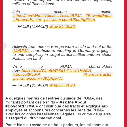
millions of Palestinians!
Join actions online:
https://t.co/WhnIcWkct9
#ThisIsPUMA
#BoycottPuma
#ForeverFaster
pic.twitter.com/U8oaPqZSxH
— PACBI (@PACBI)
May 24, 2023
Activists from across Europe were inside and out of the
@PUMA
shareholders meeting in Germany, urging it
to end complicity in illegal Israeli settlements on stolen
Palestinian land.
Write to PUMA shareholders
now:
https://t.co/WhnIcWkKiH
#ThisIsPUMA
#BoycottPUMA
#ForeverFaster
pic.twitter.com/Y3WpIqxvVc
— PACBI (@PACBI)
May 25, 2023
À quelques mètres de l’entrée du siège de PUMA, des
militants portant des t-shirts
« Ask Me About
#BoycottPUMA »
ont distribué des tracts et expliqué aux
employés et actionnaires concernés les liens de PUMA
avec les colonies israéliennes illégales, un crime de guerre
au regard du droit international.
Par le biais du système de haut-parleurs, les militants ont