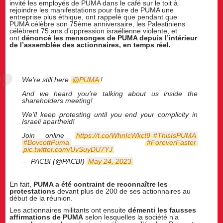
invité les employés de PUMA dans le café sur le toit à
rejoindre les manifestations pour faire de PUMA une
entreprise plus éthique, ont rappelé que pendant que
PUMA célèbre son 75ème anniversaire, les Palestiniens
célèbrent 75 ans d’oppression israélienne violente, et
ont
dénoncé les mensonges de PUMA depuis l’intérieur
de l’assemblée des actionnaires, en temps réel.
We're still here
@PUMA
!
And we heard you're talking about us inside the
shareholders meeting!
We'll keep protesting until you end your complicity in
Israeli apartheid!
Join online
https://t.co/WhnIcWkct9
#ThisIsPUMA
#BoycottPuma
#ForeverFaster
pic.twitter.com/UvSuyDU7YJ
— PACBI (@PACBI)
May 24, 2023
En fait,
PUMA a été contraint de reconnaître les
protestations
devant plus de 200 de ses actionnaires au
début de la réunion.
Les actionnaires militants ont ensuite
démenti les fausses
affirmations de PUMA
selon lesquelles la société n’a