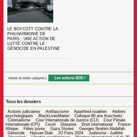
LE BOYCOTT CONTRE LA
PHILHARMONIE DE
PARIS : UNE ACTION DE
LUTTE CONTRE LE
GÉNOCIDE EN PALESTINE
Les actions BDS
Articles de la/des catégorie.s
Tous les dossiers
Actions judiciaires
Antifascisme
Apartheid israélien
Ateliers
psychologiques
BlackLivesMatter
Colloque 80 ans Auschwitz
Colonialisme
Cour Internationale de Justice (CIJ)
Cour Pénale
Internationale (CPI)
Covid
Diaspora
Droit international
France-
Afrique
Fêtes juives
Gaza Stories
Georges Ibrahim Abdallah
Génocide
Hassan Diab
JO Paris 2024
Judaïsme - Judéité