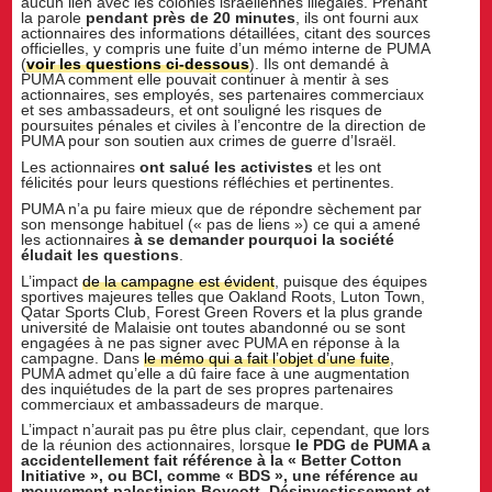
aucun lien avec les colonies israéliennes illégales. Prenant
la parole
pendant près de 20 minutes
, ils ont fourni aux
actionnaires des informations détaillées, citant des sources
officielles, y compris une fuite d’un mémo interne de PUMA
(
voir les questions ci-dessous
). Ils ont demandé à
PUMA comment elle pouvait continuer à mentir à ses
actionnaires, ses employés, ses partenaires commerciaux
et ses ambassadeurs, et ont souligné les risques de
poursuites pénales et civiles à l’encontre de la direction de
PUMA pour son soutien aux crimes de guerre d’Israël.
Les actionnaires
ont salué les activistes
et les ont
félicités pour leurs questions réfléchies et pertinentes.
PUMA n’a pu faire mieux que de répondre sèchement par
son mensonge habituel (« pas de liens ») ce qui a amené
les actionnaires
à se demander pourquoi la société
éludait les questions
.
L’impact
de la campagne est évident
, puisque des équipes
sportives majeures telles que Oakland Roots, Luton Town,
Qatar Sports Club, Forest Green Rovers et la plus grande
université de Malaisie ont toutes abandonné ou se sont
engagées à ne pas signer avec PUMA en réponse à la
campagne. Dans
le mémo qui a fait l’objet d’une fuite
,
PUMA admet qu’elle a dû faire face à une augmentation
des inquiétudes de la part de ses propres partenaires
commerciaux et ambassadeurs de marque.
L’impact n’aurait pas pu être plus clair, cependant, que lors
de la réunion des actionnaires, lorsque
le PDG de PUMA a
accidentellement fait référence à la « Better Cotton
Initiative », ou BCI, comme « BDS », une référence au
mouvement palestinien Boycott, Désinvestissement et