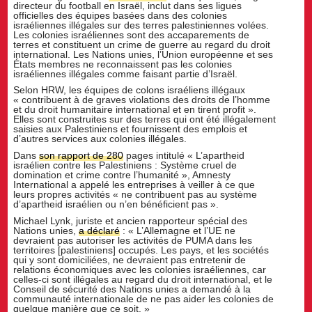
directeur du football en Israël, inclut dans ses ligues
officielles des équipes basées dans des colonies
israéliennes illégales sur des terres palestiniennes volées.
Les colonies israéliennes sont des accaparements de
terres et constituent un crime de guerre au regard du droit
international. Les Nations unies, l’Union européenne et ses
États membres ne reconnaissent pas les colonies
israéliennes illégales comme faisant partie d’Israël.
Selon HRW, les équipes de colons israéliens illégaux
« contribuent à de graves violations des droits de l’homme
et du droit humanitaire international et en tirent profit ».
Elles sont construites sur des terres qui ont été illégalement
saisies aux Palestiniens et fournissent des emplois et
d’autres services aux colonies illégales.
Dans
son rapport de 280
pages intitulé « L’apartheid
israélien contre les Palestiniens : Système cruel de
domination et crime contre l’humanité », Amnesty
International a appelé les entreprises à veiller à ce que
leurs propres activités « ne contribuent pas au système
d’apartheid israélien ou n’en bénéficient pas ».
Michael Lynk, juriste et ancien rapporteur spécial des
Nations unies,
a déclaré
: « L’Allemagne et l’UE ne
devraient pas autoriser les activités de PUMA dans les
territoires [palestiniens] occupés. Les pays, et les sociétés
qui y sont domiciliées, ne devraient pas entretenir de
relations économiques avec les colonies israéliennes, car
celles-ci sont illégales au regard du droit international, et le
Conseil de sécurité des Nations unies a demandé à la
communauté internationale de ne pas aider les colonies de
quelque manière que ce soit. »