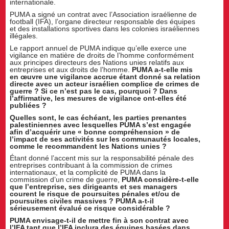
internationale.
PUMA a signé un contrat avec l’Association israélienne de
football (IFA), l’organe directeur responsable des équipes
et des installations sportives dans les colonies israéliennes
illégales.
Le rapport annuel de PUMA indique qu’elle exerce une
vigilance en matière de droits de l’homme conformément
aux principes directeurs des Nations unies relatifs aux
entreprises et aux droits de l’homme.
PUMA a-t-elle mis
en œuvre une vigilance accrue étant donné sa relation
directe avec un acteur israélien complice de crimes de
guerre ? Si ce n’est pas le cas, pourquoi ? Dans
l’affirmative, les mesures de vigilance ont-elles été
publiées ?
Quelles sont, le cas échéant, les parties prenantes
palestiniennes avec lesquelles PUMA s’est engagée
afin d’acquérir une « bonne compréhension » de
l’impact de ses activités sur les communautés locales,
comme le recommandent les Nations unies ?
Étant donné l’accent mis sur la responsabilité pénale des
entreprises contribuant à la commission de crimes
internationaux, et la complicité de PUMA dans la
commission d’un crime de guerre,
PUMA considère-t-elle
que l’entreprise, ses dirigeants et ses managers
courent le risque de poursuites pénales et/ou de
poursuites civiles massives ? PUMA a-t-il
sérieusement évalué ce risque considérable ?
PUMA envisage-t-il de mettre fin à son contrat avec
l’IFA tant que l’IFA inclura des équipes basées dans