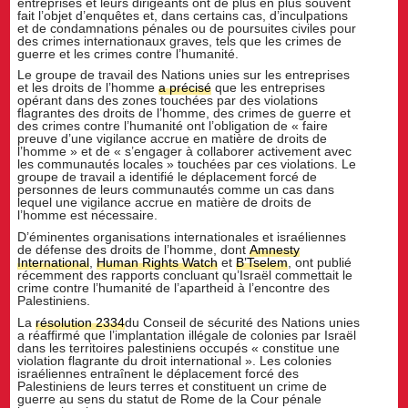
entreprises et leurs dirigeants ont de plus en plus souvent
fait l’objet d’enquêtes et, dans certains cas, d’inculpations
et de condamnations pénales ou de poursuites civiles pour
des crimes internationaux graves, tels que les crimes de
guerre et les crimes contre l’humanité.
Le groupe de travail des Nations unies sur les entreprises
et les droits de l’homme
a précisé
que les entreprises
opérant dans des zones touchées par des violations
flagrantes des droits de l’homme, des crimes de guerre et
des crimes contre l’humanité ont l’obligation de « faire
preuve d’une vigilance accrue en matière de droits de
l’homme » et de « s’engager à collaborer activement avec
les communautés locales » touchées par ces violations. Le
groupe de travail a identifié le déplacement forcé de
personnes de leurs communautés comme un cas dans
lequel une vigilance accrue en matière de droits de
l’homme est nécessaire.
D’éminentes organisations internationales et israéliennes
de défense des droits de l’homme, dont
Amnesty
International
,
Human Rights Watch
et
B’Tselem
, ont publié
récemment des rapports concluant qu’Israël commettait le
crime contre l’humanité de l’apartheid à l’encontre des
Palestiniens.
La
résolution 2334
du Conseil de sécurité des Nations unies
a réaffirmé que l’implantation illégale de colonies par Israël
dans les territoires palestiniens occupés « constitue une
violation flagrante du droit international ». Les colonies
israéliennes entraînent le déplacement forcé des
Palestiniens de leurs terres et constituent un crime de
guerre au sens du statut de Rome de la Cour pénale