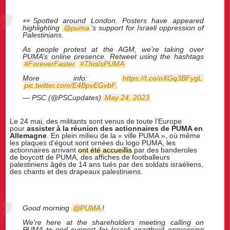
👀Spotted around London. Posters have appeared
highlighting
@puma
's support for Israeli oppression of
Palestinians.
As people protest at the AGM, we’re taking over
PUMA’s online presence. Retweet using the hashtags
#ForeverFaster
#ThisIsPUMA
More info:
https://t.co/nXGq3BFygL
pic.twitter.com/E4BpvEGvbF
— PSC (@PSCupdates)
May 24, 2023
Le 24 mai, des militants sont venus de toute l’Europe
pour
assister à la réunion des actionnaires de PUMA en
Allemagne
. En plein milieu de la « ville PUMA », où même
les plaques d’égout sont ornées du logo PUMA, les
actionnaires arrivant
ont été accueillis
par des banderoles
de boycott de PUMA, des affiches de footballeurs
palestiniens âgés de 14 ans tués par des soldats israéliens,
des chants et des drapeaux palestiniens.
Good morning
@PUMA
!
We're here at the shareholders meeting calling on
PUMA to end support for Israeli apartheid oppressing