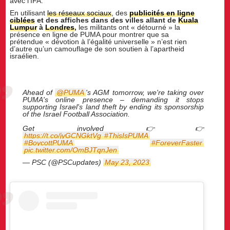
avec l’IFA.
En utilisant
les réseaux sociaux
, des
publicités en ligne
ciblées
et des affiches dans des villes allant de
Kuala
Lumpur
à
Londres
,
les militants ont « détourné » la
présence en ligne de PUMA pour montrer que sa
prétendue « dévotion à l’égalité universelle » n’est rien
d’autre qu’un camouflage de son soutien à l’apartheid
israélien.
Ahead of
@PUMA
's AGM tomorrow, we're taking over
PUMA's online presence – demanding it stops
supporting Israel's land theft by ending its sponsorship
of the Israel Football Association.
Get involved 👉👉
https://t.co/jyGCNGktVg
#ThisIsPUMA
#BoycottPUMA
#ForeverFaster
pic.twitter.com/OmBJTqnJen
— PSC (@PSCupdates)
May 23, 2023