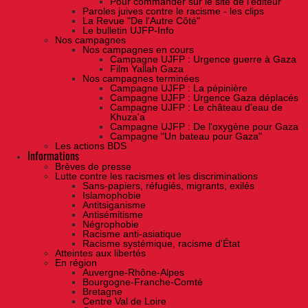
Pour commander sur le site de l'éditeur
Paroles juives contre le racisme - les clips
La Revue "De l'Autre Côté"
Le bulletin UJFP-Info
Nos campagnes
Nos campagnes en cours
Campagne UJFP : Urgence guerre à Gaza
Film Yallah Gaza
Nos campagnes terminées
Campagne UJFP : La pépinière
Campagne UJFP : Urgence Gaza déplacés
Campagne UJFP : Le château d'eau de
Khuza'a
Campagne UJFP : De l'oxygène pour Gaza
Campagne "Un bateau pour Gaza"
Les actions BDS
Informations
Brèves de presse
Lutte contre les racismes et les discriminations
Sans-papiers, réfugiés, migrants, exilés
Islamophobie
Antitsiganisme
Antisémitisme
Négrophobie
Racisme anti-asiatique
Racisme systémique, racisme d'État
Atteintes aux libertés
En région
Auvergne-Rhône-Alpes
Bourgogne-Franche-Comté
Bretagne
Centre Val de Loire