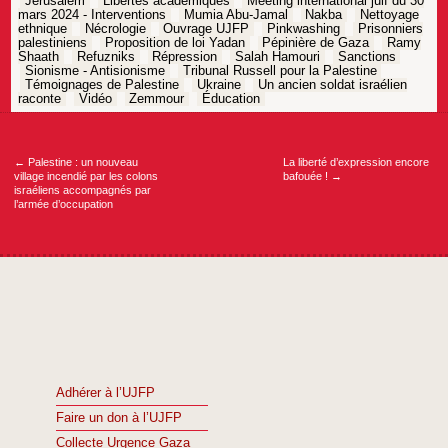
Jérusalem
Libertés académiques
Meeting international juif du 30
mars 2024 - Interventions
Mumia Abu-Jamal
Nakba
Nettoyage
ethnique
Nécrologie
Ouvrage UJFP
Pinkwashing
Prisonniers
palestiniens
Proposition de loi Yadan
Pépinière de Gaza
Ramy
Shaath
Refuzniks
Répression
Salah Hamouri
Sanctions
Sionisme - Antisionisme
Tribunal Russell pour la Palestine
Témoignages de Palestine
Ukraine
Un ancien soldat israélien
raconte
Vidéo
Zemmour
Éducation
Navigation
de
l’article
←
Palestine : un nouveau
La liberté d’expression encore
village incendié par les colons
bafouée !
→
israéliens accompagnés par
l’armée d’occupation
Adhérer à l’UJFP
Faire un don à l’UJFP
Collecte Urgence Gaza