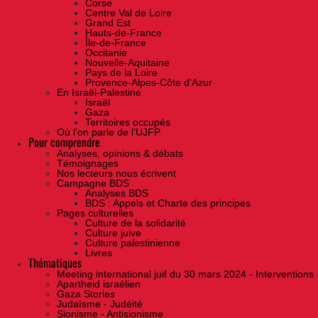
Corse
Centre Val de Loire
Grand Est
Hauts-de-France
Île-de-France
Occitanie
Nouvelle-Aquitaine
Pays de la Loire
Provence-Alpes-Côte d'Azur
En Israël-Palestine
Israël
Gaza
Territoires occupés
Où l'on parle de l'UJFP
Pour comprendre
Analyses, opinions & débats
Témoignages
Nos lecteurs nous écrivent
Campagne BDS
Analyses BDS
BDS : Appels et Charte des principes
Pages culturelles
Culture de la solidarité
Culture juive
Culture palestinienne
Livres
Thématiques
Meeting international juif du 30 mars 2024 - Interventions
Apartheid israélien
Gaza Stories
Judaïsme - Judéité
Sionisme - Antisionisme