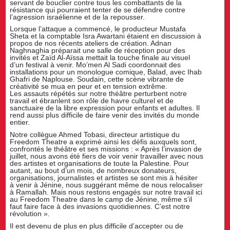
servant de bouclier contre tous les combattants de la
résistance qui pourraient tenter de se défendre contre
l’agression israélienne et de la repousser.
Lorsque l’attaque a commencé, le producteur Mustafa
Sheta et la comptable Isra Awartani étaient en discussion à
propos de nos récents ateliers de création. Adnan
Naghnaghia préparait une salle de réception pour des
invités et Zaïd Al-Aïssa mettait la touche finale au visuel
d’un festival à venir. Mo’men Al Sadi coordonnait des
installations pour un monologue comique, Balad, avec Ihab
Ghafri de Naplouse. Soudain, cette scène vibrante de
créativité se mua en peur et en tension extrême.
Les assauts répétés sur notre théâtre perturbent notre
travail et ébranlent son rôle de havre culturel et de
sanctuaire de la libre expression pour enfants et adultes. Il
rend aussi plus difficile de faire venir des invités du monde
entier.
Notre collègue Ahmed Tobasi, directeur artistique du
Freedom Theatre a exprimé ainsi les défis auxquels sont,
confrontés le théâtre et ses missions : « Après l’invasion de
juillet, nous avons été fiers de voir venir travailler avec nous
des artistes et organisations de toute la Palestine. Pour
autant, au bout d’un mois, de nombreux donateurs,
organisations, journalistes et artistes se sont mis à hésiter
à venir à Jénine, nous suggérant même de nous relocaliser
à Ramallah. Mais nous restons engagés sur notre travail ici
au Freedom Theatre dans le camp de Jénine, même s’il
faut faire face à des invasions quotidiennes. C’est notre
révolution ».
Il est devenu de plus en plus difficile d’accepter ou de