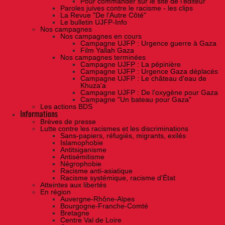
Pour commander sur le site de l'éditeur
Paroles juives contre le racisme - les clips
La Revue "De l'Autre Côté"
Le bulletin UJFP-Info
Nos campagnes
Nos campagnes en cours
Campagne UJFP : Urgence guerre à Gaza
Film Yallah Gaza
Nos campagnes terminées
Campagne UJFP : La pépinière
Campagne UJFP : Urgence Gaza déplacés
Campagne UJFP : Le château d'eau de
Khuza'a
Campagne UJFP : De l'oxygène pour Gaza
Campagne "Un bateau pour Gaza"
Les actions BDS
Informations
Brèves de presse
Lutte contre les racismes et les discriminations
Sans-papiers, réfugiés, migrants, exilés
Islamophobie
Antitsiganisme
Antisémitisme
Négrophobie
Racisme anti-asiatique
Racisme systémique, racisme d'État
Atteintes aux libertés
En région
Auvergne-Rhône-Alpes
Bourgogne-Franche-Comté
Bretagne
Centre Val de Loire