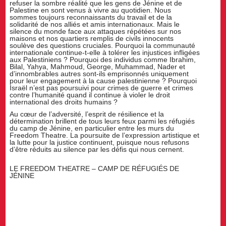
refuser la sombre réalité que les gens de Jénine et de
Palestine en sont venus à vivre au quotidien. Nous
sommes toujours reconnaissants du travail et de la
solidarité de nos alliés et amis internationaux. Mais le
silence du monde face aux attaques répétées sur nos
maisons et nos quartiers remplis de civils innocents
soulève des questions cruciales. Pourquoi la communauté
internationale continue-t-elle à tolérer les injustices infligées
aux Palestiniens ? Pourquoi des individus comme Ibrahim,
Bilal, Yahya, Mahmoud, George, Muhammad, Nader et
d’innombrables autres sont-ils emprisonnés uniquement
pour leur engagement à la cause palestinienne ? Pourquoi
Israël n’est pas poursuivi pour crimes de guerre et crimes
contre l’humanité quand il continue à violer le droit
international des droits humains ?
Au cœur de l’adversité, l’esprit de résilience et la
détermination brillent de tous leurs feux parmi les réfugiés
du camp de Jénine, en particulier entre les murs du
Freedom Theatre. La poursuite de l’expression artistique et
la lutte pour la justice continuent, puisque nous refusons
d’être réduits au silence par les défis qui nous cernent.
LE FREEDOM THEATRE – CAMP DE RÉFUGIÉS DE
JÉNINE