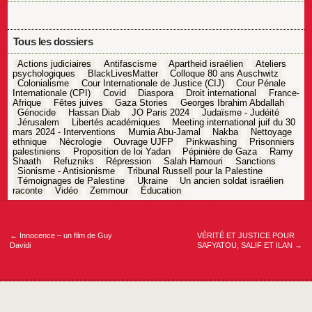
Tous les dossiers
Actions judiciaires
Antifascisme
Apartheid israélien
Ateliers
psychologiques
BlackLivesMatter
Colloque 80 ans Auschwitz
Colonialisme
Cour Internationale de Justice (CIJ)
Cour Pénale
Internationale (CPI)
Covid
Diaspora
Droit international
France-
Afrique
Fêtes juives
Gaza Stories
Georges Ibrahim Abdallah
Génocide
Hassan Diab
JO Paris 2024
Judaïsme - Judéité
Jérusalem
Libertés académiques
Meeting international juif du 30
mars 2024 - Interventions
Mumia Abu-Jamal
Nakba
Nettoyage
ethnique
Nécrologie
Ouvrage UJFP
Pinkwashing
Prisonniers
palestiniens
Proposition de loi Yadan
Pépinière de Gaza
Ramy
Shaath
Refuzniks
Répression
Salah Hamouri
Sanctions
Sionisme - Antisionisme
Tribunal Russell pour la Palestine
Témoignages de Palestine
Ukraine
Un ancien soldat israélien
raconte
Vidéo
Zemmour
Éducation
Navigation
de
l’article
←
Innocence – un film de Guy
VÉRITÉ ET JUSTICE POUR
Davidi
SAFYATOU, SALIF ET ILAN
→