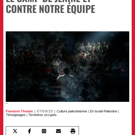
CONTRE NOTRE ÉQUIPE
Freedom Theatre
07/09/23
Culture palestinienne
|
En Israël-Palestine
|
Témoignages
|
Territoires occupés