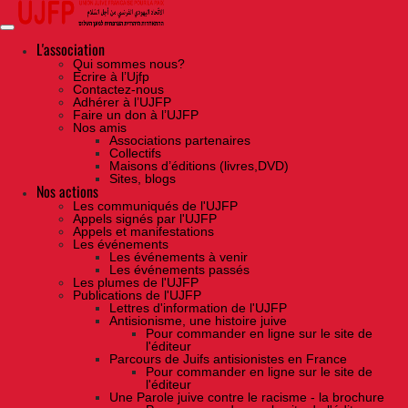
Skip
to
the
content
L'association
Qui sommes nous?
Ecrire à l’Ujfp
Contactez-nous
Adhérer à l’UJFP
Faire un don à l’UJFP
Nos amis
Associations partenaires
Collectifs
Maisons d’éditions (livres,DVD)
Sites, blogs
Nos actions
Les communiqués de l'UJFP
Appels signés par l'UJFP
Appels et manifestations
Les événements
Les événements à venir
Les événements passés
Les plumes de l'UJFP
Publications de l'UJFP
Lettres d'information de l'UJFP
Antisionisme, une histoire juive
Pour commander en ligne sur le site de
l'éditeur
Parcours de Juifs antisionistes en France
Pour commander en ligne sur le site de
l'éditeur
Une Parole juive contre le racisme - la brochure