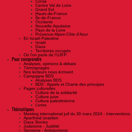
Corse
Centre Val de Loire
Grand Est
Hauts-de-France
Île-de-France
Occitanie
Nouvelle-Aquitaine
Pays de la Loire
Provence-Alpes-Côte d'Azur
En Israël-Palestine
Israël
Gaza
Territoires occupés
Où l'on parle de l'UJFP
Pour comprendre
Analyses, opinions & débats
Témoignages
Nos lecteurs nous écrivent
Campagne BDS
Analyses BDS
BDS : Appels et Charte des principes
Pages culturelles
Culture de la solidarité
Culture juive
Culture palestinienne
Livres
Thématiques
Meeting international juif du 30 mars 2024 - Interventions
Apartheid israélien
Gaza Stories
Judaïsme - Judéité
Sionisme - Antisionisme