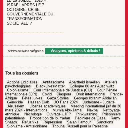
LE 28 JUILLET 2026 –
ISRAËL APRÈS LE 7
OCTOBRE, CRISE
GOUVERNEMENTALE OU
TRANSFORMATION
SOCIÉTALE ?
Analyses, opinions & débats
Articles de la/des catégorie.s
Tous les dossiers
Actions judiciaires
Antifascisme
Apartheid israélien
Ateliers
psychologiques
BlackLivesMatter
Colloque 80 ans Auschwitz
Colonialisme
Cour Internationale de Justice (CIJ)
Cour Pénale
Internationale (CPI)
Covid
Diaspora
Droit international
France-
Afrique
Fêtes juives
Gaza Stories
Georges Ibrahim Abdallah
Génocide
Hassan Diab
JO Paris 2024
Judaïsme - Judéité
Jérusalem
Libertés académiques
Meeting international juif du 30
mars 2024 - Interventions
Mumia Abu-Jamal
Nakba
Nettoyage
ethnique
Nécrologie
Ouvrage UJFP
Pinkwashing
Prisonniers
palestiniens
Proposition de loi Yadan
Pépinière de Gaza
Ramy
Shaath
Refuzniks
Répression
Salah Hamouri
Sanctions
Sionisme - Antisionisme
Tribunal Russell pour la Palestine