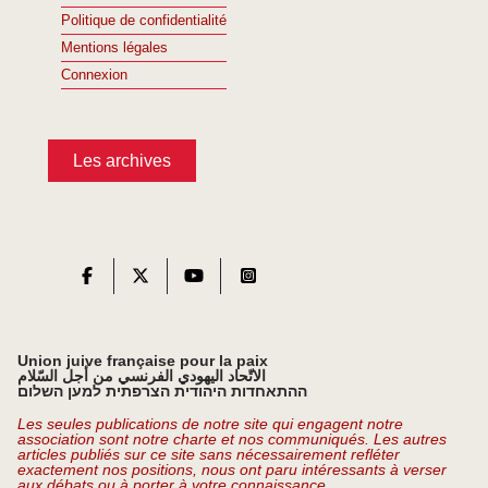
Politique de confidentialité
Mentions légales
Connexion
Les archives
Union juive française pour la paix
الاتّحاد اليهودي الفرنسي من أجل السّلام
ההתאחדות היהודית הצרפתית למען השלום
Les seules publications de notre site qui engagent notre
association sont notre charte et nos communiqués. Les autres
articles publiés sur ce site sans nécessairement refléter
exactement nos positions, nous ont paru intéressants à verser
aux débats ou à porter à votre connaissance.