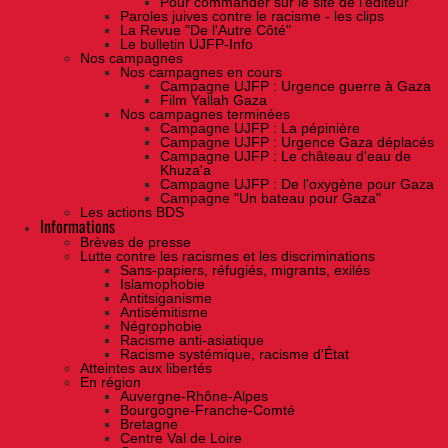
Pour commander sur le site de l'éditeur
Paroles juives contre le racisme - les clips
La Revue "De l'Autre Côté"
Le bulletin UJFP-Info
Nos campagnes
Nos campagnes en cours
Campagne UJFP : Urgence guerre à Gaza
Film Yallah Gaza
Nos campagnes terminées
Campagne UJFP : La pépinière
Campagne UJFP : Urgence Gaza déplacés
Campagne UJFP : Le château d'eau de
Khuza'a
Campagne UJFP : De l'oxygène pour Gaza
Campagne "Un bateau pour Gaza"
Les actions BDS
Informations
Brèves de presse
Lutte contre les racismes et les discriminations
Sans-papiers, réfugiés, migrants, exilés
Islamophobie
Antitsiganisme
Antisémitisme
Négrophobie
Racisme anti-asiatique
Racisme systémique, racisme d'État
Atteintes aux libertés
En région
Auvergne-Rhône-Alpes
Bourgogne-Franche-Comté
Bretagne
Centre Val de Loire