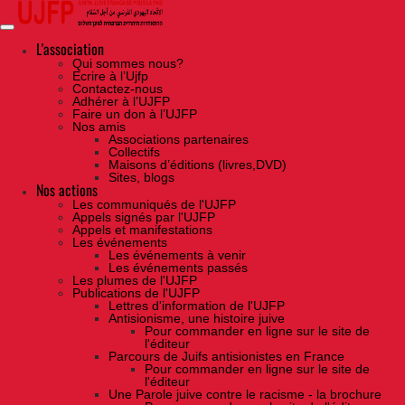
Skip
to
the
content
L'association
Qui sommes nous?
Ecrire à l’Ujfp
Contactez-nous
Adhérer à l’UJFP
Faire un don à l’UJFP
Nos amis
Associations partenaires
Collectifs
Maisons d’éditions (livres,DVD)
Sites, blogs
Nos actions
Les communiqués de l'UJFP
Appels signés par l'UJFP
Appels et manifestations
Les événements
Les événements à venir
Les événements passés
Les plumes de l'UJFP
Publications de l'UJFP
Lettres d'information de l'UJFP
Antisionisme, une histoire juive
Pour commander en ligne sur le site de
l'éditeur
Parcours de Juifs antisionistes en France
Pour commander en ligne sur le site de
l'éditeur
Une Parole juive contre le racisme - la brochure