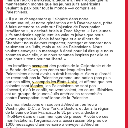
manifestation montre que les jeunes juifs américains
veulent la paix pour tout le monde —y compris les
Palestiniens.
« Il y a un changement qui s’opère dans notre
communauté, et notre génération est à l’avant-garde, prête
à faire entendre sa voix sur l’injustice de l’occupation
israélienne », a déclaré Ariela à
Teen Vogue.
« Les jeunes
juifs américains appliquent les valeurs juives que nous
avons apprises à l’école hébraïque et aux dîners de
Shabbat : nous devons respecter, protéger et honorer non
seulement les Juifs, mais aussi les Palestiniens. Nous
voulons envoyer un message à Ahed pour lui dire que nous
sommes avec elle, que nous sommes inspirés par elle et
que nous luttons pour sa liberté ».
Les Israéliens
occupent
des parties de la Cisjordanie et de
la Bande de Gaza, des zones sur lesquelles les
Palestiniens disent avoir un droit historique. Alors qu’Israël
ne reconnaît pas la Palestine comme une nation (pas plus
que ses alliés,
y compris les États-Unis
), et affirme que ses
colonies sont
légales
, les Palestiniens ne sont pas
d’accord, d’où le conflit, souvent violent, en cours. IfNotNow
est un groupe de jeunes Juifs américains rassemblés
contre l’occupation israélienne de la Palestine.
Des manifestations en soutien à Ahed ont eu lieu à
Washington D.C., à New York, à Boston, et dans la région
de la baie de San Francisco le 31 janvier, a déclaré
IfNotNow dans un communiqué de presse. À côté de ces
manifestations, l’organisation a aussi rassemblé près de
1000 messages d’anniversaire à envoyer à Ahed en