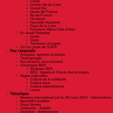
Corse
Centre Val de Loire
Grand Est
Hauts-de-France
Île-de-France
Occitanie
Nouvelle-Aquitaine
Pays de la Loire
Provence-Alpes-Côte d'Azur
En Israël-Palestine
Israël
Gaza
Territoires occupés
Où l'on parle de l'UJFP
Pour comprendre
Analyses, opinions & débats
Témoignages
Nos lecteurs nous écrivent
Campagne BDS
Analyses BDS
BDS : Appels et Charte des principes
Pages culturelles
Culture de la solidarité
Culture juive
Culture palestinienne
Livres
Thématiques
Meeting international juif du 30 mars 2024 - Interventions
Apartheid israélien
Gaza Stories
Judaïsme - Judéité
Sionisme - Antisionisme