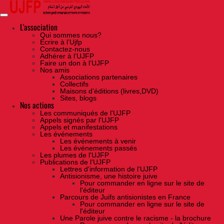
Skip
to
the
content
L'association
Qui sommes nous?
Ecrire à l’Ujfp
Contactez-nous
Adhérer à l’UJFP
Faire un don à l’UJFP
Nos amis
Associations partenaires
Collectifs
Maisons d’éditions (livres,DVD)
Sites, blogs
Nos actions
Les communiqués de l'UJFP
Appels signés par l'UJFP
Appels et manifestations
Les événements
Les événements à venir
Les événements passés
Les plumes de l'UJFP
Publications de l'UJFP
Lettres d'information de l'UJFP
Antisionisme, une histoire juive
Pour commander en ligne sur le site de
l'éditeur
Parcours de Juifs antisionistes en France
Pour commander en ligne sur le site de
l'éditeur
Une Parole juive contre le racisme - la brochure