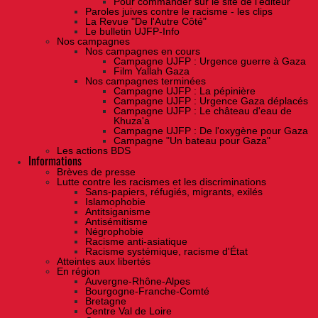
Pour commander sur le site de l'éditeur
Paroles juives contre le racisme - les clips
La Revue "De l'Autre Côté"
Le bulletin UJFP-Info
Nos campagnes
Nos campagnes en cours
Campagne UJFP : Urgence guerre à Gaza
Film Yallah Gaza
Nos campagnes terminées
Campagne UJFP : La pépinière
Campagne UJFP : Urgence Gaza déplacés
Campagne UJFP : Le château d'eau de
Khuza'a
Campagne UJFP : De l'oxygène pour Gaza
Campagne "Un bateau pour Gaza"
Les actions BDS
Informations
Brèves de presse
Lutte contre les racismes et les discriminations
Sans-papiers, réfugiés, migrants, exilés
Islamophobie
Antitsiganisme
Antisémitisme
Négrophobie
Racisme anti-asiatique
Racisme systémique, racisme d'État
Atteintes aux libertés
En région
Auvergne-Rhône-Alpes
Bourgogne-Franche-Comté
Bretagne
Centre Val de Loire