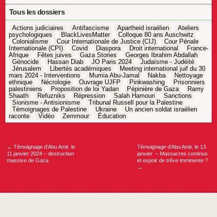
Tous les dossiers
Actions judiciaires
Antifascisme
Apartheid israélien
Ateliers
psychologiques
BlackLivesMatter
Colloque 80 ans Auschwitz
Colonialisme
Cour Internationale de Justice (CIJ)
Cour Pénale
Internationale (CPI)
Covid
Diaspora
Droit international
France-
Afrique
Fêtes juives
Gaza Stories
Georges Ibrahim Abdallah
Génocide
Hassan Diab
JO Paris 2024
Judaïsme - Judéité
Jérusalem
Libertés académiques
Meeting international juif du 30
mars 2024 - Interventions
Mumia Abu-Jamal
Nakba
Nettoyage
ethnique
Nécrologie
Ouvrage UJFP
Pinkwashing
Prisonniers
palestiniens
Proposition de loi Yadan
Pépinière de Gaza
Ramy
Shaath
Refuzniks
Répression
Salah Hamouri
Sanctions
Sionisme - Antisionisme
Tribunal Russell pour la Palestine
Témoignages de Palestine
Ukraine
Un ancien soldat israélien
raconte
Vidéo
Zemmour
Éducation
Navigation
de
l’article
←
Témoignage d’Abu Amir, le
Témoignage d’Abu Amir, le 13
11 janvier 2024 – destruction
janvier – Massacres continus
massive de Gaza
et espoir de trêve imminente ?
→