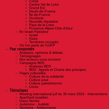
Corse
Centre Val de Loire
Grand Est
Hauts-de-France
Île-de-France
Occitanie
Nouvelle-Aquitaine
Pays de la Loire
Provence-Alpes-Côte d'Azur
En Israël-Palestine
Israël
Gaza
Territoires occupés
Où l'on parle de l'UJFP
Pour comprendre
Analyses, opinions & débats
Témoignages
Nos lecteurs nous écrivent
Campagne BDS
Analyses BDS
BDS : Appels et Charte des principes
Pages culturelles
Culture de la solidarité
Culture juive
Culture palestinienne
Livres
Thématiques
Meeting international juif du 30 mars 2024 - Interventions
Apartheid israélien
Gaza Stories
Judaïsme - Judéité
Sionisme - Antisionisme