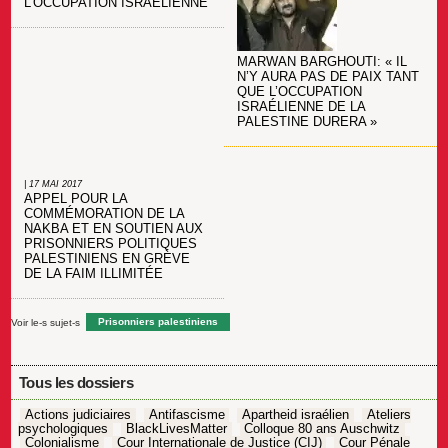
L’OCCUPATION ISRAÉLIENNE
MARWAN BARGHOUTI: « IL
N’Y AURA PAS DE PAIX TANT
QUE L’OCCUPATION
ISRAÉLIENNE DE LA
PALESTINE DURERA »
| 17 MAI 2017
APPEL POUR LA
COMMÉMORATION DE LA
NAKBA ET EN SOUTIEN AUX
PRISONNIERS POLITIQUES
PALESTINIENS EN GRÈVE
DE LA FAIM ILLIMITÉE
Voir le-s sujet-s
Prisonniers palestiniens
Tous les dossiers
Actions judiciaires
Antifascisme
Apartheid israélien
Ateliers
psychologiques
BlackLivesMatter
Colloque 80 ans Auschwitz
Colonialisme
Cour Internationale de Justice (CIJ)
Cour Pénale