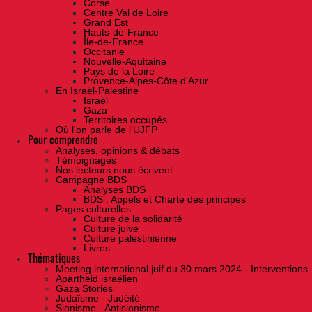
Corse
Centre Val de Loire
Grand Est
Hauts-de-France
Île-de-France
Occitanie
Nouvelle-Aquitaine
Pays de la Loire
Provence-Alpes-Côte d'Azur
En Israël-Palestine
Israël
Gaza
Territoires occupés
Où l'on parle de l'UJFP
Pour comprendre
Analyses, opinions & débats
Témoignages
Nos lecteurs nous écrivent
Campagne BDS
Analyses BDS
BDS : Appels et Charte des principes
Pages culturelles
Culture de la solidarité
Culture juive
Culture palestinienne
Livres
Thématiques
Meeting international juif du 30 mars 2024 - Interventions
Apartheid israélien
Gaza Stories
Judaïsme - Judéité
Sionisme - Antisionisme