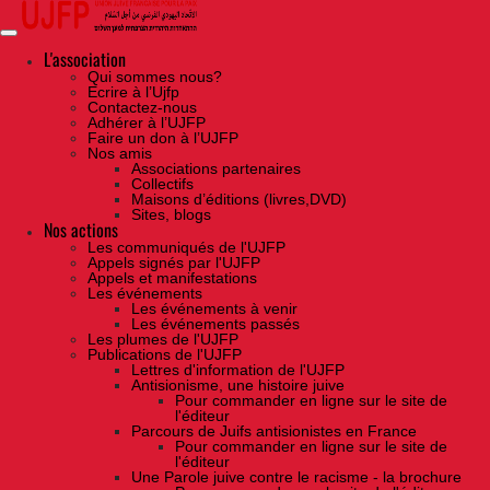
Skip
to
the
content
L'association
Qui sommes nous?
Ecrire à l’Ujfp
Contactez-nous
Adhérer à l’UJFP
Faire un don à l’UJFP
Nos amis
Associations partenaires
Collectifs
Maisons d’éditions (livres,DVD)
Sites, blogs
Nos actions
Les communiqués de l'UJFP
Appels signés par l'UJFP
Appels et manifestations
Les événements
Les événements à venir
Les événements passés
Les plumes de l'UJFP
Publications de l'UJFP
Lettres d'information de l'UJFP
Antisionisme, une histoire juive
Pour commander en ligne sur le site de
l'éditeur
Parcours de Juifs antisionistes en France
Pour commander en ligne sur le site de
l'éditeur
Une Parole juive contre le racisme - la brochure