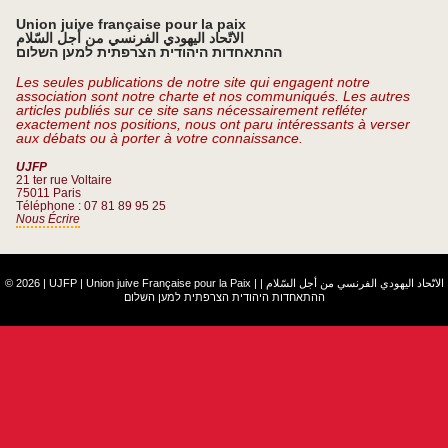
Union juive française pour la paix
الاتّحاد اليهودي الفرنسي من أجل السّلام
ההתאחדות היהודית הצרפתית למען השלום
Les seules publications de notre site qui engagent notre
association sont notre charte et nos communiqués. Les autres
articles publiés sur ce site sans nécessairement refléter
exactement nos positions, nous ont paru intéressants à verser
aux débats ou à porter à votre connaissance.
UJFP
21 ter rue Voltaire
75011 Paris
Téléphone : 07 81 89 95 25
Nous Écrire
© 2026 | UJFP | Union juive Française pour la Paix |
|
الاتّحاد اليهودي الفرنسي من أجل السّلام
ההתאחדות היהודית הצרפתית למען השלום