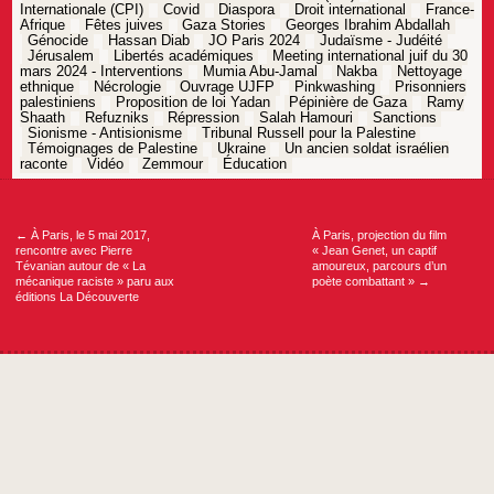
Internationale (CPI)
Covid
Diaspora
Droit international
France-
Afrique
Fêtes juives
Gaza Stories
Georges Ibrahim Abdallah
Génocide
Hassan Diab
JO Paris 2024
Judaïsme - Judéité
Jérusalem
Libertés académiques
Meeting international juif du 30
mars 2024 - Interventions
Mumia Abu-Jamal
Nakba
Nettoyage
ethnique
Nécrologie
Ouvrage UJFP
Pinkwashing
Prisonniers
palestiniens
Proposition de loi Yadan
Pépinière de Gaza
Ramy
Shaath
Refuzniks
Répression
Salah Hamouri
Sanctions
Sionisme - Antisionisme
Tribunal Russell pour la Palestine
Témoignages de Palestine
Ukraine
Un ancien soldat israélien
raconte
Vidéo
Zemmour
Éducation
Navigation
de
l’article
←
À Paris, le 5 mai 2017,
À Paris, projection du film
rencontre avec Pierre
« Jean Genet, un captif
Tévanian autour de « La
amoureux, parcours d’un
mécanique raciste » paru aux
poète combattant »
→
éditions La Découverte