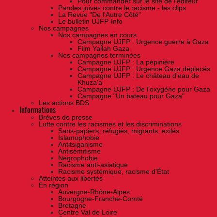
Pour commander sur le site de l'éditeur
Paroles juives contre le racisme - les clips
La Revue "De l'Autre Côté"
Le bulletin UJFP-Info
Nos campagnes
Nos campagnes en cours
Campagne UJFP : Urgence guerre à Gaza
Film Yallah Gaza
Nos campagnes terminées
Campagne UJFP : La pépinière
Campagne UJFP : Urgence Gaza déplacés
Campagne UJFP : Le château d'eau de
Khuza'a
Campagne UJFP : De l'oxygène pour Gaza
Campagne "Un bateau pour Gaza"
Les actions BDS
Informations
Brèves de presse
Lutte contre les racismes et les discriminations
Sans-papiers, réfugiés, migrants, exilés
Islamophobie
Antitsiganisme
Antisémitisme
Négrophobie
Racisme anti-asiatique
Racisme systémique, racisme d'État
Atteintes aux libertés
En région
Auvergne-Rhône-Alpes
Bourgogne-Franche-Comté
Bretagne
Centre Val de Loire