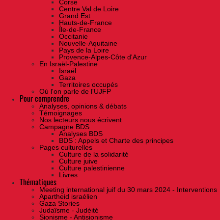
Corse
Centre Val de Loire
Grand Est
Hauts-de-France
Île-de-France
Occitanie
Nouvelle-Aquitaine
Pays de la Loire
Provence-Alpes-Côte d'Azur
En Israël-Palestine
Israël
Gaza
Territoires occupés
Où l'on parle de l'UJFP
Pour comprendre
Analyses, opinions & débats
Témoignages
Nos lecteurs nous écrivent
Campagne BDS
Analyses BDS
BDS : Appels et Charte des principes
Pages culturelles
Culture de la solidarité
Culture juive
Culture palestinienne
Livres
Thématiques
Meeting international juif du 30 mars 2024 - Interventions
Apartheid israélien
Gaza Stories
Judaïsme - Judéité
Sionisme - Antisionisme