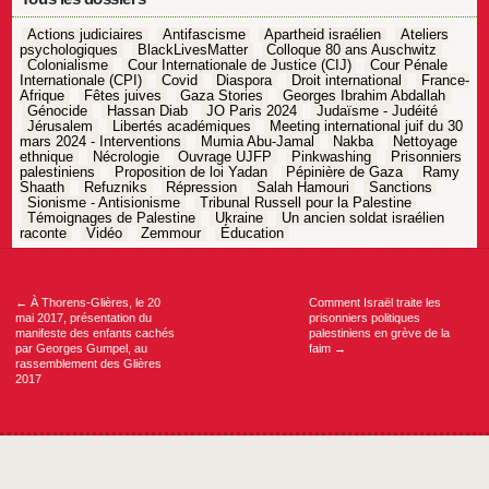
Actions judiciaires
Antifascisme
Apartheid israélien
Ateliers
psychologiques
BlackLivesMatter
Colloque 80 ans Auschwitz
Colonialisme
Cour Internationale de Justice (CIJ)
Cour Pénale
Internationale (CPI)
Covid
Diaspora
Droit international
France-
Afrique
Fêtes juives
Gaza Stories
Georges Ibrahim Abdallah
Génocide
Hassan Diab
JO Paris 2024
Judaïsme - Judéité
Jérusalem
Libertés académiques
Meeting international juif du 30
mars 2024 - Interventions
Mumia Abu-Jamal
Nakba
Nettoyage
ethnique
Nécrologie
Ouvrage UJFP
Pinkwashing
Prisonniers
palestiniens
Proposition de loi Yadan
Pépinière de Gaza
Ramy
Shaath
Refuzniks
Répression
Salah Hamouri
Sanctions
Sionisme - Antisionisme
Tribunal Russell pour la Palestine
Témoignages de Palestine
Ukraine
Un ancien soldat israélien
raconte
Vidéo
Zemmour
Éducation
Navigation
de
l’article
←
À Thorens-Glières, le 20
Comment Israël traite les
mai 2017, présentation du
prisonniers politiques
manifeste des enfants cachés
palestiniens en grève de la
par Georges Gumpel, au
faim
→
rassemblement des Glières
2017