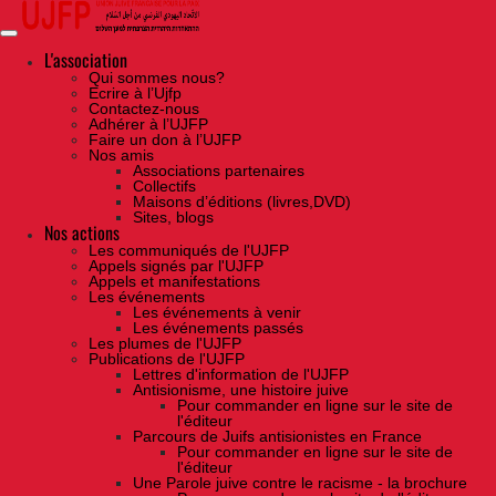
Skip
to
the
content
L'association
Qui sommes nous?
Ecrire à l’Ujfp
Contactez-nous
Adhérer à l’UJFP
Faire un don à l’UJFP
Nos amis
Associations partenaires
Collectifs
Maisons d’éditions (livres,DVD)
Sites, blogs
Nos actions
Les communiqués de l'UJFP
Appels signés par l'UJFP
Appels et manifestations
Les événements
Les événements à venir
Les événements passés
Les plumes de l'UJFP
Publications de l'UJFP
Lettres d'information de l'UJFP
Antisionisme, une histoire juive
Pour commander en ligne sur le site de
l'éditeur
Parcours de Juifs antisionistes en France
Pour commander en ligne sur le site de
l'éditeur
Une Parole juive contre le racisme - la brochure