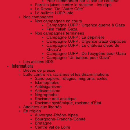
Pour commander sur le site de l'éditeur
Paroles juives contre le racisme - les clips
La Revue "De l'Autre Côté"
Le bulletin UJFP-Info
Nos campagnes
Nos campagnes en cours
Campagne UJFP : Urgence guerre à Gaza
Film Yallah Gaza
Nos campagnes terminées
Campagne UJFP : La pépinière
Campagne UJFP : Urgence Gaza déplacés
Campagne UJFP : Le château d'eau de
Khuza'a
Campagne UJFP : De l'oxygène pour Gaza
Campagne "Un bateau pour Gaza"
Les actions BDS
Informations
Brèves de presse
Lutte contre les racismes et les discriminations
Sans-papiers, réfugiés, migrants, exilés
Islamophobie
Antitsiganisme
Antisémitisme
Négrophobie
Racisme anti-asiatique
Racisme systémique, racisme d'État
Atteintes aux libertés
En région
Auvergne-Rhône-Alpes
Bourgogne-Franche-Comté
Bretagne
Centre Val de Loire