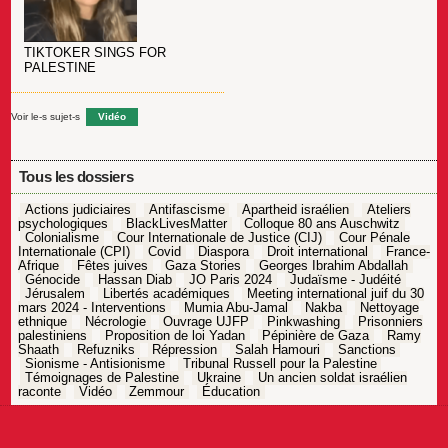
TIKTOKER SINGS FOR
PALESTINE
Voir le-s sujet-s
Vidéo
Tous les dossiers
Actions judiciaires
Antifascisme
Apartheid israélien
Ateliers
psychologiques
BlackLivesMatter
Colloque 80 ans Auschwitz
Colonialisme
Cour Internationale de Justice (CIJ)
Cour Pénale
Internationale (CPI)
Covid
Diaspora
Droit international
France-
Afrique
Fêtes juives
Gaza Stories
Georges Ibrahim Abdallah
Génocide
Hassan Diab
JO Paris 2024
Judaïsme - Judéité
Jérusalem
Libertés académiques
Meeting international juif du 30
mars 2024 - Interventions
Mumia Abu-Jamal
Nakba
Nettoyage
ethnique
Nécrologie
Ouvrage UJFP
Pinkwashing
Prisonniers
palestiniens
Proposition de loi Yadan
Pépinière de Gaza
Ramy
Shaath
Refuzniks
Répression
Salah Hamouri
Sanctions
Sionisme - Antisionisme
Tribunal Russell pour la Palestine
Témoignages de Palestine
Ukraine
Un ancien soldat israélien
raconte
Vidéo
Zemmour
Éducation
Navigation
de
l’article