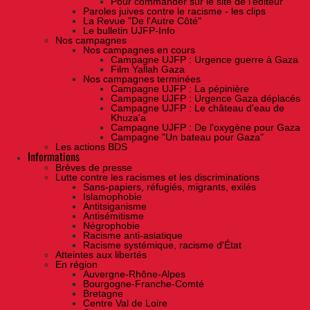
Pour commander sur le site de l'éditeur
Paroles juives contre le racisme - les clips
La Revue "De l'Autre Côté"
Le bulletin UJFP-Info
Nos campagnes
Nos campagnes en cours
Campagne UJFP : Urgence guerre à Gaza
Film Yallah Gaza
Nos campagnes terminées
Campagne UJFP : La pépinière
Campagne UJFP : Urgence Gaza déplacés
Campagne UJFP : Le château d'eau de
Khuza'a
Campagne UJFP : De l'oxygène pour Gaza
Campagne "Un bateau pour Gaza"
Les actions BDS
Informations
Brèves de presse
Lutte contre les racismes et les discriminations
Sans-papiers, réfugiés, migrants, exilés
Islamophobie
Antitsiganisme
Antisémitisme
Négrophobie
Racisme anti-asiatique
Racisme systémique, racisme d'État
Atteintes aux libertés
En région
Auvergne-Rhône-Alpes
Bourgogne-Franche-Comté
Bretagne
Centre Val de Loire