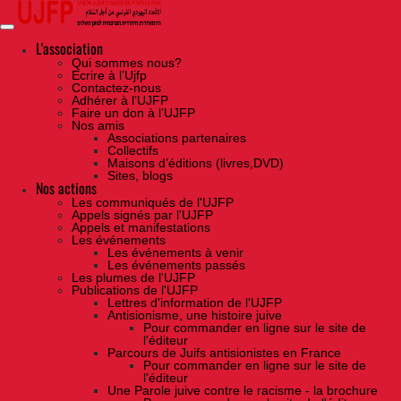
Skip
to
the
content
L'association
Qui sommes nous?
Ecrire à l’Ujfp
Contactez-nous
Adhérer à l’UJFP
Faire un don à l’UJFP
Nos amis
Associations partenaires
Collectifs
Maisons d’éditions (livres,DVD)
Sites, blogs
Nos actions
Les communiqués de l'UJFP
Appels signés par l'UJFP
Appels et manifestations
Les événements
Les événements à venir
Les événements passés
Les plumes de l'UJFP
Publications de l'UJFP
Lettres d'information de l'UJFP
Antisionisme, une histoire juive
Pour commander en ligne sur le site de
l'éditeur
Parcours de Juifs antisionistes en France
Pour commander en ligne sur le site de
l'éditeur
Une Parole juive contre le racisme - la brochure