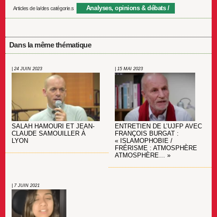
Analyses, opinions & débats
Articles de la/des catégorie.s
Dans la même thématique
| 24 JUIN 2023
| 15 MAI 2023
SALAH HAMOURI ET JEAN-
ENTRETIEN DE L’UJFP AVEC
CLAUDE SAMOUILLER À
FRANÇOIS BURGAT :
LYON
« ISLAMOPHOBIE /
FRÉRISME : ATMOSPHÈRE
ATMOSPHÈRE… »
| 7 JUIN 2021