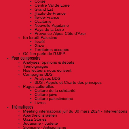
Corse
Centre Val de Loire
Grand Est
Hauts-de-France
Île-de-France
Occitanie
Nouvelle-Aquitaine
Pays de la Loire
Provence-Alpes-Côte d'Azur
En Israël-Palestine
Israël
Gaza
Territoires occupés
Où l'on parle de l'UJFP
Pour comprendre
Analyses, opinions & débats
Témoignages
Nos lecteurs nous écrivent
Campagne BDS
Analyses BDS
BDS : Appels et Charte des principes
Pages culturelles
Culture de la solidarité
Culture juive
Culture palestinienne
Livres
Thématiques
Meeting international juif du 30 mars 2024 - Interventions
Apartheid israélien
Gaza Stories
Judaïsme - Judéité
Sionisme - Antisionisme