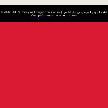
© 2026 | UJFP | Union juive Française pour la Paix |
|
الاتّحاد اليهودي الفرنسي من أجل السّلام
ההתאחדות היהודית הצרפתית למען השלום