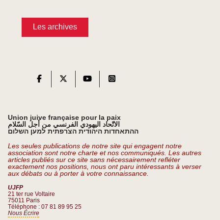
Les archives
Union juive française pour la paix
الاتّحاد اليهودي الفرنسي من أجل السّلام
ההתאחדות היהודית הצרפתית למען השלום
Les seules publications de notre site qui engagent notre
association sont notre charte et nos communiqués. Les autres
articles publiés sur ce site sans nécessairement refléter
exactement nos positions, nous ont paru intéressants à verser
aux débats ou à porter à votre connaissance.
UJFP
21 ter rue Voltaire
75011 Paris
Téléphone : 07 81 89 95 25
Nous Écrire