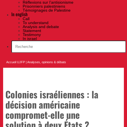
Réflexions sur l’antisionisme
Prisonniers palestiniens
Témoignages de Palestine
In english
Call
To understand
Analysis and debate
Statement
Testimony
In israel
Accueil UJFP
|
Analyses, opinions & débats
Colonies israéliennes : la
décision américaine
compromet-elle une
solution à deux États ?