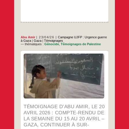
agriculteurs
redonne
vie
à
la
terre
Abu Amir
23/04/26
Campagne UJFP : Urgence guerre
à Gaza
|
Gaza
|
Témoignages
— thématiques :
Génocide
,
Témoignages de Palestine
Semaine après Semaine, l’action
humanitaire de l’équipe de l’UJFP continue
dans “les camps de Déplacé.e.s “ de la
bande de Gaza À Gaza, les crises ne se
mesurent plus à un événement unique ou à
une phase passagère, mais à une condition
continue où s’entremêlent des facteurs
Témoignage
…
économiques, politiques et
d’Abu
Amir,
…
le
20
TÉMOIGNAGE D’ABU AMIR, LE 20
avril
2026
AVRIL 2026 : COMPTE-RENDU DE
:
LA SEMAINE DU 15 AU 20 AVRIL –
compte-
rendu
GAZA, CONTINUER À SUR-
de