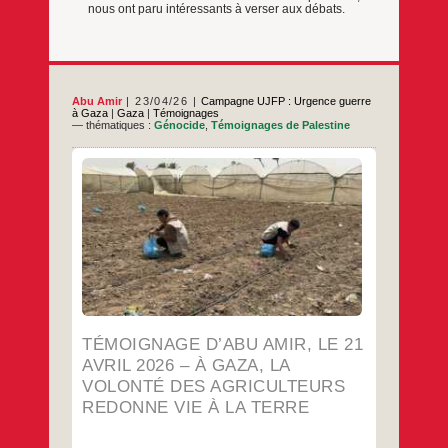
nous ont paru intéressants à verser aux débats.
Abu Amir
23/04/26
Campagne UJFP : Urgence guerre
à Gaza
|
Gaza
|
Témoignages
— thématiques :
Génocide
,
Témoignages de Palestine
L’agriculture dans la bande de Gaza entre
blocus et destruction mais les initiatives de
soutien redonnent vie à la terre Les
agriculteurs de la bande de Gaza vivent une
réalité extrêmement difficile ; avec le
renforcement du blocus et la poursuite des
restrictions imposées à l’entrée des intrants
Témoignage
…
agricoles, l’agriculteur gazaoui
d’Abu
Amir,
…
le
21
TÉMOIGNAGE D’ABU AMIR, LE 21
avril
2026
AVRIL 2026 – À GAZA, LA
–
VOLONTÉ DES AGRICULTEURS
À
Gaza,
REDONNE VIE À LA TERRE
la
volonté
des