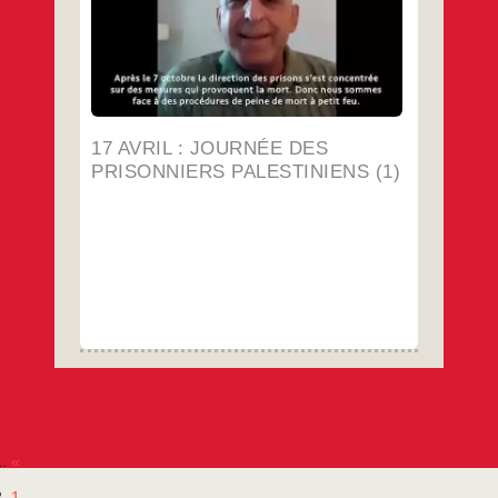
les maltraitances et la torture qui se sont
généralisées dans les prisons israéliennes.
ou Visionnez la vidéo ICI
…
17 AVRIL : JOURNÉE DES
PRISONNIERS PALESTINIENS (1)
«
1