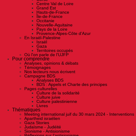
Centre Val de Loire
Grand Est
Hauts-de-France
Île-de-France
Occitanie
Nouvelle-Aquitaine
Pays de la Loire
Provence-Alpes-Côte d'Azur
En Israël-Palestine
Israël
Gaza
Territoires occupés
Où l'on parle de l'UJFP
Pour comprendre
Analyses, opinions & débats
Témoignages
Nos lecteurs nous écrivent
Campagne BDS
Analyses BDS
BDS : Appels et Charte des principes
Pages culturelles
Culture de la solidarité
Culture juive
Culture palestinienne
Livres
Thématiques
Meeting international juif du 30 mars 2024 - Interventions
Apartheid israélien
Gaza Stories
Judaïsme - Judéité
Sionisme - Antisionisme
Réflexions sur l’antisionisme