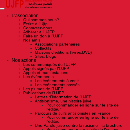
Skip
to
the
content
L'association
Qui sommes nous?
Ecrire à l’Ujfp
Contactez-nous
Adhérer à l’UJFP
Faire un don à l’UJFP
Nos amis
Associations partenaires
Collectifs
Maisons d’éditions (livres,DVD)
Sites, blogs
Nos actions
Les communiqués de l'UJFP
Appels signés par l'UJFP
Appels et manifestations
Les événements
Les événements à venir
Les événements passés
Les plumes de l'UJFP
Publications de l'UJFP
Lettres d'information de l'UJFP
Antisionisme, une histoire juive
Pour commander en ligne sur le site de
l'éditeur
Parcours de Juifs antisionistes en France
Pour commander en ligne sur le site de
l'éditeur
Une Parole juive contre le racisme - la brochure
Pour commander sur le site de l'éditeur