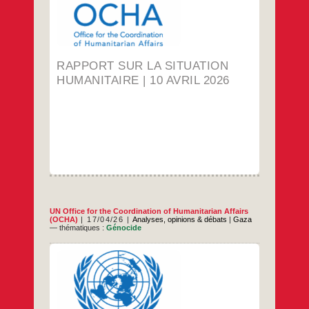
sur
la
…
situation
umanitaire
|
10
avril
RAPPORT SUR LA SITUATION
2026
HUMANITAIRE | 10 AVRIL 2026
UN Office for the Coordination of Humanitarian Affairs
(OCHA)
17/04/26
Analyses, opinions & débats
|
Gaza
— thématiques :
Génocide
Le rapport complet en anglais ICI. Faits
saillants Les travailleurs humanitaires
continuent de fournir des
approvisionnements et des services dans la
bande de Gaza et en Cisjordanie, mais les