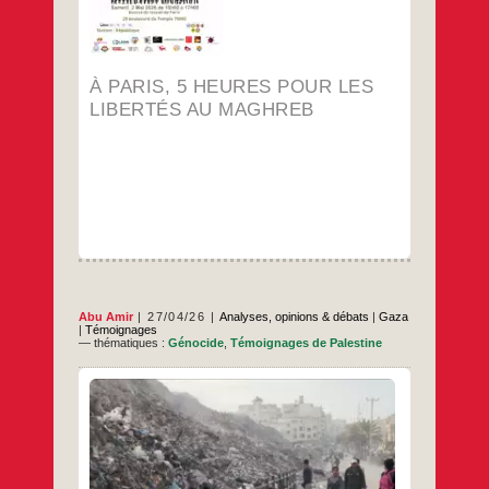
À PARIS, 5 HEURES POUR LES
LIBERTÉS AU MAGHREB
Abu Amir
27/04/26
Analyses, opinions & débats
|
Gaza
|
Témoignages
— thématiques :
Génocide
,
Témoignages de Palestine
Dans les villes qui viennent à peine de sortir
de la guerre, le silence ne signifie pas que
tout est revenu à la normale. Au contraire,
ce silence peut être plus angoissant que le
vacarme qui l’a précédé. La peur ne
disparaît pas avec le dernier bruit