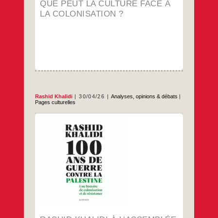
culture
QUE PEUT LA CULTURE FACE À
face
LA COLONISATION ?
à
la
colonisation
?
Rashid Khalidi
30/04/26
Analyses, opinions & débats
|
Pages culturelles
Retrouvez l’audition de Rashid Khalidi du 29
avril 2029 à l’occasion de la sortie de son
dernier ouvrage 100 ans de guerre contre la
Palestine : Une histoire de colonisation et de
résistance. Rashid Khalidi est palestino-
américain et Professeur honoraire d’histoire
à l’université Columbia (New York). Il a été
Rashid
…
titulaire
Khalidi
à
…
l’Assemblée
nationale