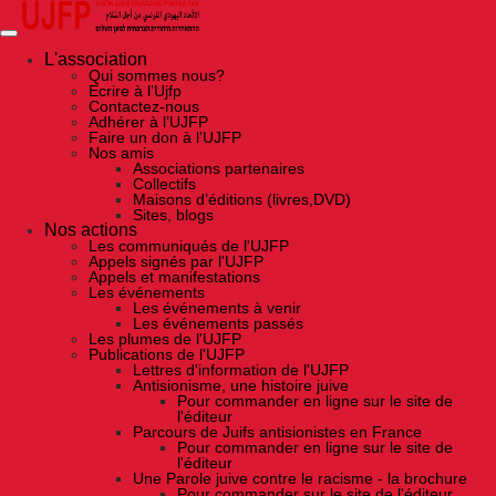
Skip
to
the
content
L'association
Qui sommes nous?
Ecrire à l’Ujfp
Contactez-nous
Adhérer à l’UJFP
Faire un don à l’UJFP
Nos amis
Associations partenaires
Collectifs
Maisons d’éditions (livres,DVD)
Sites, blogs
Nos actions
Les communiqués de l'UJFP
Appels signés par l'UJFP
Appels et manifestations
Les événements
Les événements à venir
Les événements passés
Les plumes de l'UJFP
Publications de l'UJFP
Lettres d'information de l'UJFP
Antisionisme, une histoire juive
Pour commander en ligne sur le site de
l'éditeur
Parcours de Juifs antisionistes en France
Pour commander en ligne sur le site de
l'éditeur
Une Parole juive contre le racisme - la brochure
Pour commander sur le site de l'éditeur