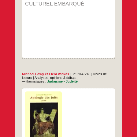
CULTUREL EMBARQUÉ
Michael Lowy
et
Eleni Varikas
29/04/26
Notes de
lecture
|
Analyses, opinions & débats
— thématiques :
Judaïsme - Judéité
Le 27 avril 2026 NB Lors de ses recherches
à la Bibliothèque Nationale sur les oubliés
de la Révolution Française, Eleni Varikas a
découvert ce document de 1789 sur les
droits des juifs, qui n’avait jamais été re-
édité. Ce texte a suscité son étonnement et
Humanisme
…
son admiration et elle me l’a fait
juif
et
…
philosophie