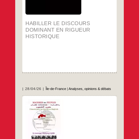
discours
…
dominant
en
rigueur
historique
HABILLER LE DISCOURS
DOMINANT EN RIGUEUR
HISTORIQUE
28/04/26
Île-de-France
|
Analyses, opinions & débats
…