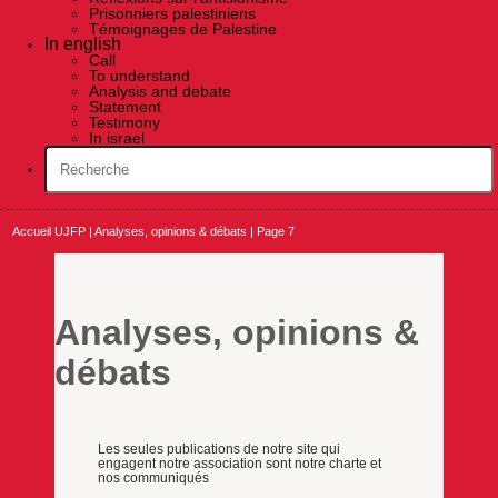
Prisonniers palestiniens
Témoignages de Palestine
In english
Call
To understand
Analysis and debate
Statement
Testimony
In israel
Accueil UJFP
|
Analyses, opinions & débats
|
Page 7
Analyses, opinions &
débats
Les seules publications de notre site qui
engagent notre association sont notre charte et
nos communiqués