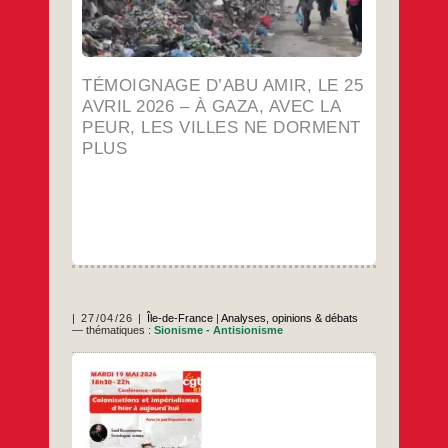
Témoignage
…
d’explosion ; elle
d’Abu
Amir,
…
le
25
avril
TÉMOIGNAGE D’ABU AMIR, LE 25
2026
–
AVRIL 2026 – À GAZA, AVEC LA
À
PEUR, LES VILLES NE DORMENT
Gaza,
avec
PLUS
la
peur,
les
villes
ne
dorment
plus
27/04/26
Île-de-France
|
Analyses, opinions & débats
— thématiques :
Sionisme - Antisionisme
La CGT 93 organise une conférence
intitulée « Colonisations et impérialismes,
d’hier à aujourd’hui », le mardi 19 mai à
partir de 18h30 à la Bourse Départementale
du travail de Bobigny. À cette occasion nous