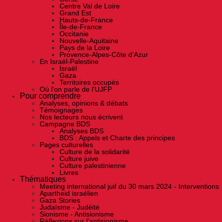
Centre Val de Loire
Grand Est
Hauts-de-France
Île-de-France
Occitanie
Nouvelle-Aquitaine
Pays de la Loire
Provence-Alpes-Côte d'Azur
En Israël-Palestine
Israël
Gaza
Territoires occupés
Où l'on parle de l'UJFP
Pour comprendre
Analyses, opinions & débats
Témoignages
Nos lecteurs nous écrivent
Campagne BDS
Analyses BDS
BDS : Appels et Charte des principes
Pages culturelles
Culture de la solidarité
Culture juive
Culture palestinienne
Livres
Thématiques
Meeting international juif du 30 mars 2024 - Interventions
Apartheid israélien
Gaza Stories
Judaïsme - Judéité
Sionisme - Antisionisme
Réflexions sur l’antisionisme