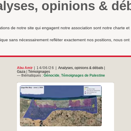
lyses, opinions & dé
ations de notre site qui engagent notre association sont notre charte 
rubrique sans nécessairement refléter exactement nos positions, nous ont
Abu Amir
14/06/26
Analyses, opinions & débats
|
Gaza
|
Témoignages
— thématiques :
Génocide
,
Témoignages de Palestine
Un texte qui décrit l’expansion militaire et la
redéfinition de la géographie La guerre dans la
bande de Gaza ne se limite plus aux opérations
militaires traditionnelles ou aux affrontements
directs sur le terrain. Elle prend désormais des
dimensions plus complexes liées à la
oignage
Témoi
…
reconfiguration de la réalité géographique et
d’Abu
Amir,
…