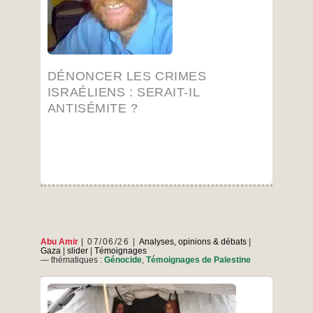
…
DÉNONCER LES CRIMES
ISRAÉLIENS : SERAIT-IL
ANTISÉMITE ?
Abu Amir
07/06/26
Analyses, opinions & débats
|
Gaza
|
slider
|
Témoignages
— thématiques :
Génocide
,
Témoignages de Palestine
Les habitants de Gaza ne cherchent plus les
routes qui mènent à leurs maisons. Car les