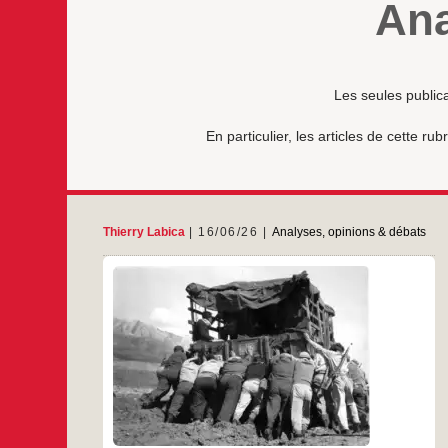
Ana
Les seules public
En particulier, les articles de cette 
Thierry Labica
16/06/26
Analyses, opinions & débats
L’UJFP vous propose, avec l’aimable
autorisation de la Revue des livres et des idées,
deux articles de Thierry Labica parus
respectivement les 4 et 12 mai 2026 dans cette
nouvelle revue que nous vous conseillons. 4
mai 2026 Depuis le 7-Octobre, des
intellectuel·les et militant·es se définissant
L’évanescence
…
comme « sionistes de
Tém
d’Israël,
ou
…