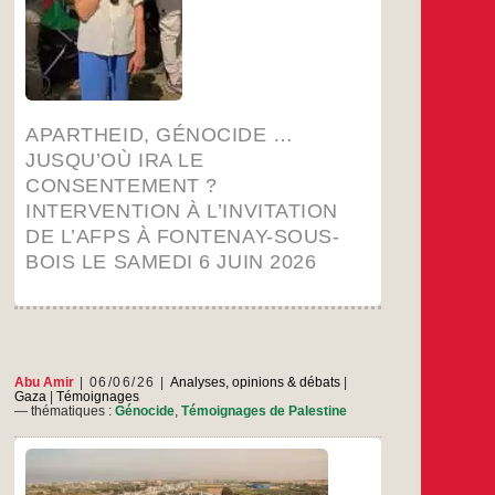
des Palestiniens et engagé depuis près de trois
ans dans la phase (ultime ?) du génocide
Apartheid,
…
inhérent à son projet. La
génocide
…
…
Jusqu’où
ira
APARTHEID, GÉNOCIDE …
le
consentement ?
JUSQU’OÙ IRA LE
Intervention
CONSENTEMENT ?
à
l’invitation
INTERVENTION À L’INVITATION
de
DE L’AFPS À FONTENAY-SOUS-
l’AFPS
à
BOIS LE SAMEDI 6 JUIN 2026
Fontenay-
sous-
Bois
le
samedi
6
juin
Abu Amir
06/06/26
Analyses, opinions & débats
|
Gaza
|
Témoignages
2026
— thématiques :
Génocide
,
Témoignages de Palestine
Je n’ai pas choisi d’être le témoin de tant
d’histoires, mais la guerre a été généreuse dans