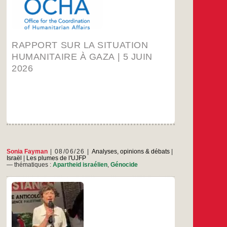
Rapport
…
pesticides
sur
la
…
situation
humanitaire
RAPPORT SUR LA SITUATION
à
Gaza
HUMANITAIRE À GAZA | 5 JUIN
|
2026
5
juin
2026
Sonia Fayman
08/06/26
Analyses, opinions & débats
|
Israël
|
Les plumes de l'UJFP
— thématiques :
Apartheid israélien
,
Génocide
On le sait, la population israélienne, dans sa
très grande majorité, soutient, non pas son
gouvernement (nombreuses manifestations
contre lui ces dernières années), mais le
régime sioniste conquérant, raciste, ignorant