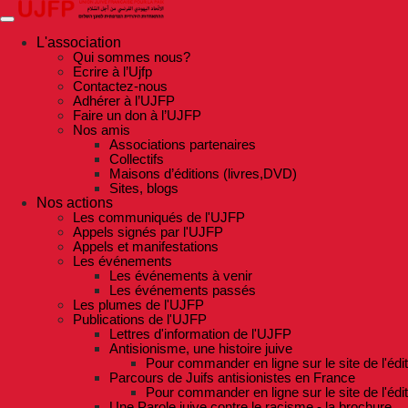
Skip
to
the
L'association
content
Qui sommes nous?
Ecrire à l’Ujfp
Contactez-nous
Adhérer à l’UJFP
Faire un don à l’UJFP
Nos amis
Associations partenaires
Collectifs
Maisons d’éditions (livres,DVD)
Sites, blogs
Nos actions
Les communiqués de l'UJFP
Appels signés par l'UJFP
Appels et manifestations
Les événements
Les événements à venir
Les événements passés
Les plumes de l'UJFP
Publications de l'UJFP
Lettres d'information de l'UJFP
Antisionisme, une histoire juive
Pour commander en ligne sur le site de l'édi
Parcours de Juifs antisionistes en France
Pour commander en ligne sur le site de l'édi
Une Parole juive contre le racisme - la brochure