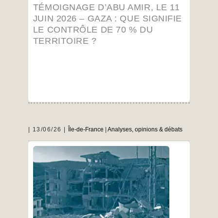
le
TÉMOIGNAGE D’ABU AMIR, LE 11
11
JUIN 2026 – GAZA : QUE SIGNIFIE
juin
2026
LE CONTRÔLE DE 70 % DU
–
TERRITOIRE ?
Gaza
:
que
signifie
pol
le
contrôle
déplac
de
70
%
du
territoire
?
13/06/26
Île-de-France
|
Analyses, opinions & débats
Mardi 16 juin 2026 | 15h-17h En ligne et en
présentiel ATTENTION : horaire décalé
Rencontre avec : Elena Aoun, professeure et
chercheure en relations internationales à
l’Université catholique de Louvain et membre du
Centre d’études des crises et des conflits
internationaux (Cecri) et du groupe d’études et
Le
…
de recherches sur le