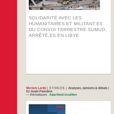
actuellement toujours détenus en Libye. Leur
« crime » ? Faire partie d’un convoi civil et
humanitaire destiné aux habitants de Gaza,
Solidarité
…
sous
SOLIDARITÉ AVEC LES
avec
les
HUMANITAIRES ET MILITANT.ES
…
humanitaires
DU CONVOI TERRESTRE SUMUD,
et
militant.es
ARRÊTÉ.ES EN LIBYE
du
convoi
terrestre
Sumud,
arrêté.es
en
Libye
Meriem Laribi
07/06/26
Analyses, opinions & débats
|
En Israël-Palestine
— thématiques :
Apartheid israélien
Le 2 juin 2026 « Il n’y a pas d’apartheid en Israël
car c’est une démocratie, il y a 20 % de