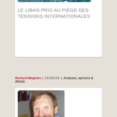
Liban
pris
…
au
LE LIBAN PRIS AU PIÈGE DES
piège
TENSIONS INTERNATIONALES
des
tensions
internationales
Richard Wagman
10/06/26
Analyses, opinions &
débats
Forum animé par Richard Wagman à la Fête de
Lutte Ouvrière, le 25/05/26 Ce document ne
reflète pas la politique de rigueur rédactionnelle
et de vérification des données que les
préposé.es à la publication essaient d’avoir.