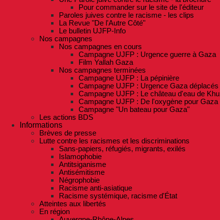
Pour commander sur le site de l'éditeur
Paroles juives contre le racisme - les clips
La Revue "De l'Autre Côté"
Le bulletin UJFP-Info
Nos campagnes
Nos campagnes en cours
Campagne UJFP : Urgence guerre à Gaza
Film Yallah Gaza
Nos campagnes terminées
Campagne UJFP : La pépinière
Campagne UJFP : Urgence Gaza déplacés
Campagne UJFP : Le château d'eau de Khu
Campagne UJFP : De l'oxygène pour Gaza
Campagne "Un bateau pour Gaza"
Les actions BDS
Informations
Brèves de presse
Lutte contre les racismes et les discriminations
Sans-papiers, réfugiés, migrants, exilés
Islamophobie
Antitsiganisme
Antisémitisme
Négrophobie
Racisme anti-asiatique
Racisme systémique, racisme d'État
Atteintes aux libertés
En région
Auvergne-Rhône-Alpes