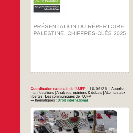
Présentation
…
Palestinien·nes
du
Répertoire
…
Palestine,
Chiffres-
PRÉSENTATION DU RÉPERTOIRE
clés
2025
PALESTINE, CHIFFRES-CLÉS 2025
Coordination nationale de l’UJFP
10/06/26
Appels et
manifestations
|
Analyses, opinions & débats
|
Atteintes aux
libertés
|
Les communiqués de l'UJFP
— thématiques :
Droit international
L’Union juive française pour la paix exprime sa
plus vive inquiétude et sa solidarité pleine et
entière avec les dix humanitaires et militant.es
internationaux arrêté.es le 24 mai 2026 et