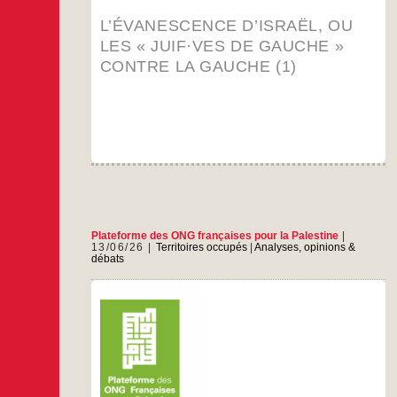
les
« juif·ves
L’ÉVANESCENCE D’ISRAËL, OU
de
gauche »
LES « JUIF·VES DE GAUCHE »
contre
CONTRE LA GAUCHE (1)
la
gauche
(1)
Plateforme des ONG françaises pour la Palestine
13/06/26
Territoires occupés
|
Analyses, opinions &
débats
Le “Répertoire Palestine, Chiffres-clés 2025” de
la Plateforme des ONG françaises pour la
Palestine naît de deux constats : celui de
l’invisibilisation incessante et croissante des
réalités palestiniennes, en France et au-delà, et
du besoin de mettre à la disposition de toutes et
tous des données sourcées et vérifiées. Les