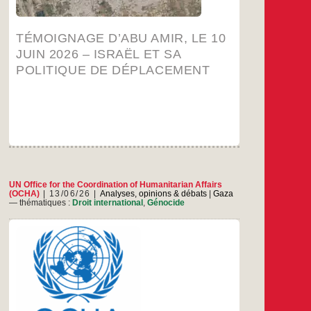
le
10
juin
TÉMOIGNAGE D’ABU AMIR, LE 10
2026
–
JUIN 2026 – ISRAËL ET SA
Israël
POLITIQUE DE DÉPLACEMENT
et
sa
itique
de
ement
UN Office for the Coordination of Humanitarian Affairs
(OCHA)
13/06/26
Analyses, opinions & débats
|
Gaza
— thématiques :
Droit international
,
Génocide
Le rapport complet en anglais ICI. Faits saillants
Les risques pour la santé posés par les
ravageurs et les rongeurs à Gaza restent
élevés alors que les restrictions persistent sur
l’accès aux décharges et sur l’importation
d’articles essentiels, malgré les efforts
d’atténuation en cours mis en œuvre avec les