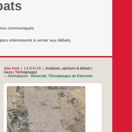
bats
et nos communiqués
 paru intéressants à verser aux débats.
Abu Amir
14/06/26
Analyses, opinions & débats
|
Gaza
|
Témoignages
— thématiques :
Génocide
,
Témoignages de Palestine
La guerre contre la bande de Gaza n’est plus
simplement une confrontation militaire entre
deux parties en conflit. Elle s’est transformée en
une réalité globale qui a profondément remodelé
la vie de plus de deux millions de Palestiniens
vivant dans l’une des régions les plus
gnage
…
densément peuplées du monde. Depuis
d’Abu
Amir,
…