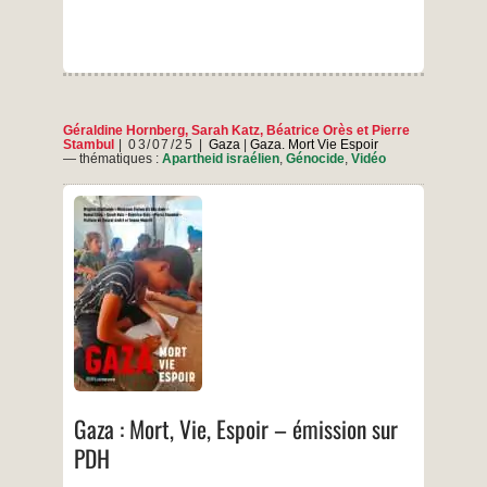
la
liberté
d’expression !
Géraldine Hornberg
,
Sarah Katz
,
Béatrice Orès
et
Pierre
Stambul
03/07/25
Gaza
|
Gaza. Mort Vie Espoir
— thématiques :
Apartheid israélien
,
Génocide
,
Vidéo
Présentation de l’apartheid israélien, du lien
entre l’UJFP et les paysans de Gaza depuis
2016, et du lien social qui persiste depuis le
début du génocide à travers le livre Gaza :
Mort, vie, espoir, publié aux éditions Riveneuve
en avril 2025. Avec Géraldine Hornberg, Sarah
Gaza
…
Katz, Béatrice Orès et
:
Mort,
…
Vie,
Espoir
–
Gaza : Mort, Vie, Espoir – émission sur
émission
sur
PDH
PDH