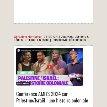
Géraldine Hornberg
05/09/24
Analyses, opinions &
débats
|
En Israël-Palestine
|
Perspectives décoloniales
Géraldine Hornberg de l’UJFP a participé au
grand débat qui réunissait : Géraldine Hornberg
intervient à 40mn 23sec
…
Conférence AMFIS 2024 sur
Palestine/Israël : une histoire coloniale