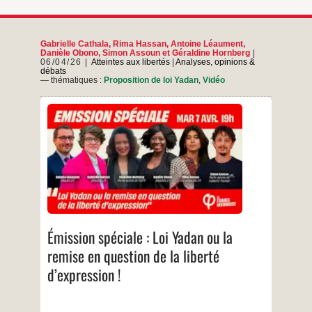
Gabrielle Cathala
,
Rima Hassan
,
Antoine Léaument
,
Danièle Obono
,
Simon Assoun
et
Géraldine Hornberg
06/04/26
Atteintes aux libertés
|
Analyses, opinions &
débats
— thématiques :
Proposition de loi Yadan
,
Vidéo
Émission spéciale : Loi Yadan ou la remise en
question de la liberté d’expression ! La loi Yadan
sera examinée les 16 et 17 avril à l’Assemblée
nationale. À cette occasion, nous reviendrons
sur les atteintes aux libertés fondamentales,
dont la liberté d’expression, qui
seraient permises par ce texte. Rendez-vous
Émission
…
pour notre émission
spéciale
:
…
Loi
Émission spéciale : Loi Yadan ou la
Yadan
ou
remise en question de la liberté
la
d’expression !
remise
en
question
de