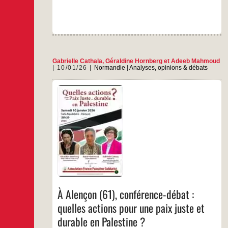
Gabrielle Cathala
,
Géraldine Hornberg
et
Adeeb Mahmoud
10/01/26
Normandie
|
Analyses, opinions & débats
En présence de Géraldine Hornberg de l’UJFP.
…
À Alençon (61), conférence-débat :
quelles actions pour une paix juste et
durable en Palestine ?