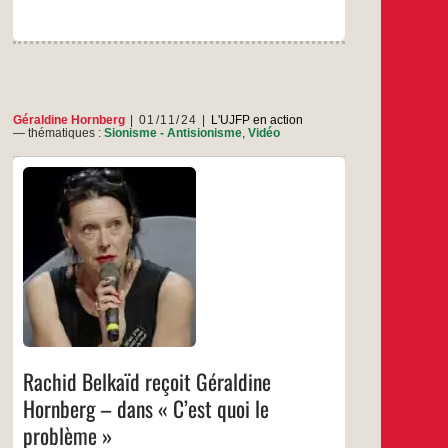
Géraldine Hornberg
01/11/24
L'UJFP en action
— thématiques :
Sionisme - Antisionisme
,
Vidéo
Géraldine Hornberg est porte-parole de l’UJFP
…
Rachid Belkaïd reçoit Géraldine
Hornberg – dans « C’est quoi le
problème »