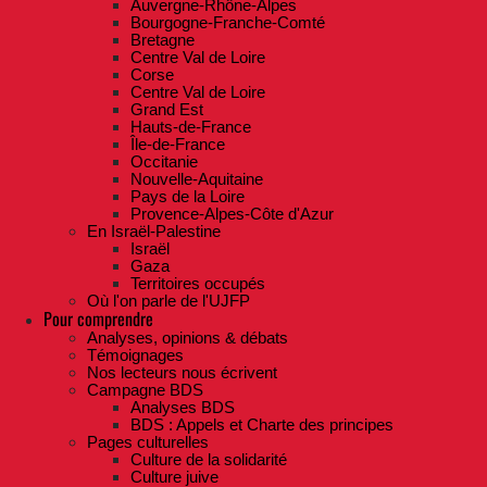
Auvergne-Rhône-Alpes
Bourgogne-Franche-Comté
Bretagne
Centre Val de Loire
Corse
Centre Val de Loire
Grand Est
Hauts-de-France
Île-de-France
Occitanie
Nouvelle-Aquitaine
Pays de la Loire
Provence-Alpes-Côte d'Azur
En Israël-Palestine
Israël
Gaza
Territoires occupés
Où l'on parle de l'UJFP
Pour comprendre
Analyses, opinions & débats
Témoignages
Nos lecteurs nous écrivent
Campagne BDS
Analyses BDS
BDS : Appels et Charte des principes
Pages culturelles
Culture de la solidarité
Culture juive