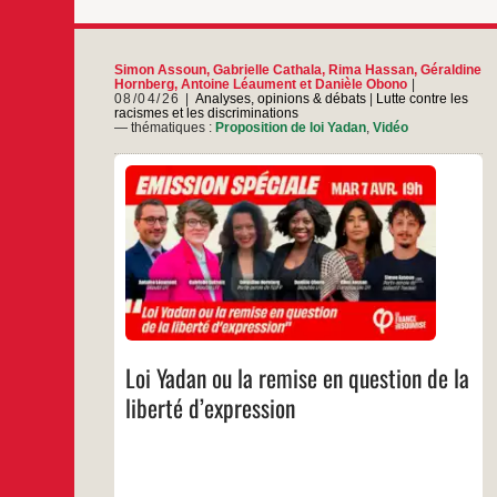
Simon Assoun
,
Gabrielle Cathala
,
Rima Hassan
,
Géraldine
Hornberg
,
Antoine Léaument
et
Danièle Obono
08/04/26
Analyses, opinions & débats
|
Lutte contre les
racismes et les discriminations
— thématiques :
Proposition de loi Yadan
,
Vidéo
La loi Yadan sera examinée les 16 et 17 avril à
l’Assemblée nationale. Dans ce débat, les
dangers de cette PPL sont débattus :
instrumentalisation de la lutte contre
l’antisémitisme et attaque grave contre la liberté
d’expression, la liberté d’opinion et la liberté
académique.
…
Loi Yadan ou la remise en question de la
liberté d’expression