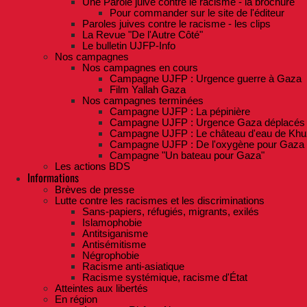
Une Parole juive contre le racisme - la brochure
Pour commander sur le site de l'éditeur
Paroles juives contre le racisme - les clips
La Revue "De l'Autre Côté"
Le bulletin UJFP-Info
Nos campagnes
Nos campagnes en cours
Campagne UJFP : Urgence guerre à Gaza
Film Yallah Gaza
Nos campagnes terminées
Campagne UJFP : La pépinière
Campagne UJFP : Urgence Gaza déplacés
Campagne UJFP : Le château d'eau de Khu
Campagne UJFP : De l'oxygène pour Gaza
Campagne "Un bateau pour Gaza"
Les actions BDS
Informations
Brèves de presse
Lutte contre les racismes et les discriminations
Sans-papiers, réfugiés, migrants, exilés
Islamophobie
Antitsiganisme
Antisémitisme
Négrophobie
Racisme anti-asiatique
Racisme systémique, racisme d'État
Atteintes aux libertés
En région