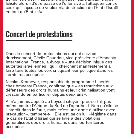
félicité alors «d’être passé de l’offensive à l’attaque» contre
ceux qu’il accuse de vouloir «la destruction de l’Etat d’Israël
en tant qu’État juif».
Concert de protestations
Dans le concert de protestations qui ont suivi ce
durcissement, Cécile Coudriou, vice-présidente d’Amnesty
International France, a évoqué «une décision inique des
autorités israéliennes» qui «cherchent manifestement à
faire taire toutes les voix critiquant leur politique dans les
Territoires occupés».
Nicolas Krameyer, responsable du programme Libertés
chez Amnesty France, confirme que «les restrictions aux
défenseurs des droits humains et leur criminalisation vont
crescendo en particulier depuis deux ans».
AI n’a jamais appelé au boycott citoyen, précise-t-il, pas
même contre l’Afrique du Sud de l’apartheid. Non qu’elle se
l’interdit dans le futur, mais «c’est une arme à utiliser avec
précaution», tempère-t-il. Elle est, selon lui, «légitime dans
le cas de l’État d’Israël qui se livre à des violations
généralisées des droits humains dans les Territoires
occupés».