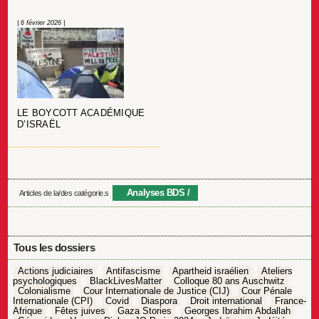
| 6 février 2026 |
LE BOYCOTT ACADÉMIQUE
D’ISRAËL
Analyses BDS
Articles de la/des catégorie.s
Tous les dossiers
Actions judiciaires
Antifascisme
Apartheid israélien
Ateliers
psychologiques
BlackLivesMatter
Colloque 80 ans Auschwitz
Colonialisme
Cour Internationale de Justice (CIJ)
Cour Pénale
Internationale (CPI)
Covid
Diaspora
Droit international
France-
Afrique
Fêtes juives
Gaza Stories
Georges Ibrahim Abdallah