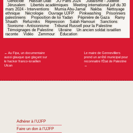
Génocide
Hassan Diab
JO Paris 2024
Judaïsme - Judéité
Jérusalem
Libertés académiques
Meeting international juif du 30
mars 2024 - Interventions
Mumia Abu-Jamal
Nakba
Nettoyage
ethnique
Nécrologie
Ouvrage UJFP
Pinkwashing
Prisonniers
palestiniens
Proposition de loi Yadan
Pépinière de Gaza
Ramy
Shaath
Refuzniks
Répression
Salah Hamouri
Sanctions
Sionisme - Antisionisme
Tribunal Russell pour la Palestine
Témoignages de Palestine
Ukraine
Un ancien soldat israélien
raconte
Vidéo
Zemmour
Éducation
Navigation
de
l’article
←
Au Fipa, un documentaire
Le maire de Gennevilliers
aussi glauque que glaçant sur
prend un arrêté municipal pour
le hacker franco-israélien
reconnaitre l’État de Palestine
Ulcan
→
Adhérer à l’UJFP
Faire un don à l’UJFP