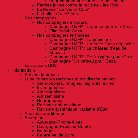
Pour commander sur le site de l'éditeur
Paroles juives contre le racisme - les clips
La Revue "De l'Autre Côté"
Le bulletin UJFP-Info
Nos campagnes
Nos campagnes en cours
Campagne UJFP : Urgence guerre à Gaza
Film Yallah Gaza
Nos campagnes terminées
Campagne UJFP : La pépinière
Campagne UJFP : Urgence Gaza déplacés
Campagne UJFP : Le château d'eau de
Khuza'a
Campagne UJFP : De l'oxygène pour Gaza
Campagne "Un bateau pour Gaza"
Les actions BDS
Informations
Brèves de presse
Lutte contre les racismes et les discriminations
Sans-papiers, réfugiés, migrants, exilés
Islamophobie
Antitsiganisme
Antisémitisme
Négrophobie
Racisme anti-asiatique
Racisme systémique, racisme d'État
Atteintes aux libertés
En région
Auvergne-Rhône-Alpes
Bourgogne-Franche-Comté
Bretagne
Centre Val de Loire