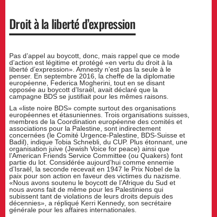
Droit à la liberté d’expression
Pas d’appel au boycott, donc, mais rappel que ce mode
d’action est légitime et protégé «en vertu du droit à la
liberté d’expression». Amnesty n’est pas la seule à le
penser. En septembre 2016, la cheffe de la diplomatie
européenne, Federica Mogherini, tout en se disant
opposée au boycott d’Israël, avait déclaré que la
campagne BDS se justifiait pour les mêmes raisons.
La «liste noire BDS» compte surtout des organisations
européennes et étasuniennes. Trois organisations suisses,
membres de la Coordination européenne des comités et
associations pour la Palestine, sont indirectement
concernées (le Comité Urgence-Palestine, BDS-Suisse et
Badil), indique Tobia Schnebli, du CUP. Plus étonnant, une
organisation juive (Jewish Voice for peace) ainsi que
l’American Friends Service Committee (ou Quakers) font
partie du lot. Considérée aujourd’hui comme ennemie
d’Israël, la seconde recevait en 1947 le Prix Nobel de la
paix pour son action en faveur des victimes du nazisme.
«Nous avons soutenu le boycott de l’Afrique du Sud et
nous avons fait de même pour les Palestiniens qui
subissent tant de violations de leurs droits depuis des
décennies», a répliqué Kerri Kennedy, son secrétaire
générale pour les affaires internationales.