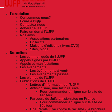
Skip
to
the
content
L'association
Qui sommes nous?
Ecrire à l’Ujfp
Contactez-nous
Adhérer à l’UJFP
Faire un don à l’UJFP
Nos amis
Associations partenaires
Collectifs
Maisons d’éditions (livres,DVD)
Sites, blogs
Nos actions
Les communiqués de l'UJFP
Appels signés par l'UJFP
Appels et manifestations
Les événements
Les événements à venir
Les événements passés
Les plumes de l'UJFP
Publications de l'UJFP
Lettres d'information de l'UJFP
Antisionisme, une histoire juive
Pour commander en ligne sur le site de
l'éditeur
Parcours de Juifs antisionistes en France
Pour commander en ligne sur le site de
l'éditeur
Une Parole juive contre le racisme - la brochure