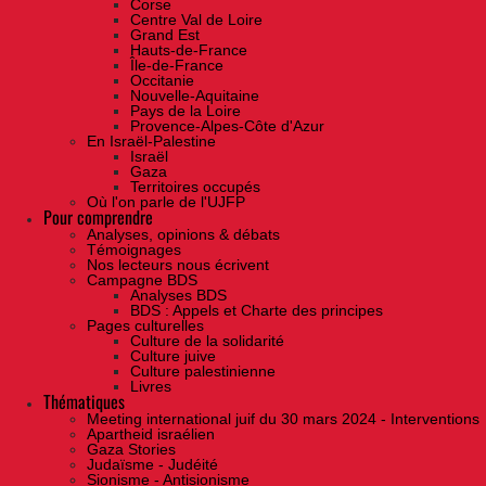
Corse
Centre Val de Loire
Grand Est
Hauts-de-France
Île-de-France
Occitanie
Nouvelle-Aquitaine
Pays de la Loire
Provence-Alpes-Côte d'Azur
En Israël-Palestine
Israël
Gaza
Territoires occupés
Où l'on parle de l'UJFP
Pour comprendre
Analyses, opinions & débats
Témoignages
Nos lecteurs nous écrivent
Campagne BDS
Analyses BDS
BDS : Appels et Charte des principes
Pages culturelles
Culture de la solidarité
Culture juive
Culture palestinienne
Livres
Thématiques
Meeting international juif du 30 mars 2024 - Interventions
Apartheid israélien
Gaza Stories
Judaïsme - Judéité
Sionisme - Antisionisme