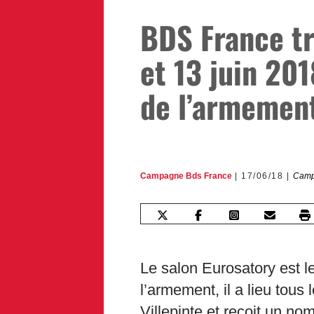
BDS France tr
et 13 juin 201
de l’armemen
Campagne Bds France
17/06/18
Camp
Le salon Eurosatory est le
l’armement, il a lieu tous
Villepinte et reçoit un n