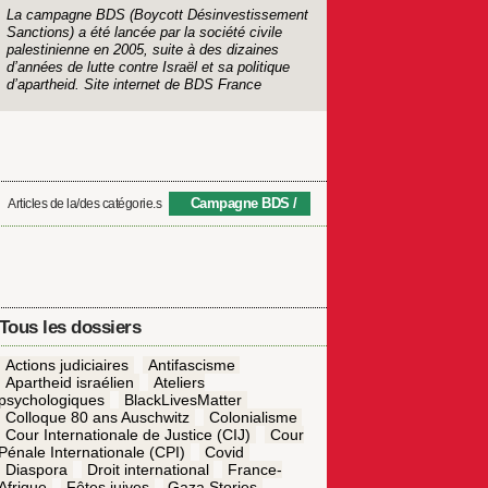
La campagne BDS (Boycott Désinvestissement
Sanctions) a été lancée par la société civile
palestinienne en 2005, suite à des dizaines
d’années de lutte contre Israël et sa politique
d’apartheid.
Site internet de BDS France
Campagne BDS
Articles de la/des catégorie.s
Tous les dossiers
Actions judiciaires
Antifascisme
Apartheid israélien
Ateliers
psychologiques
BlackLivesMatter
Colloque 80 ans Auschwitz
Colonialisme
Cour Internationale de Justice (CIJ)
Cour
Pénale Internationale (CPI)
Covid
Diaspora
Droit international
France-
Afrique
Fêtes juives
Gaza Stories