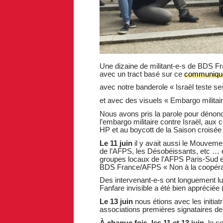
Une dizaine de militant-e-s de BDS Fra
avec un tract basé sur ce
communiqu
avec notre banderole « Israël teste se
et avec des visuels « Embargo militair
Nous avons pris la parole pour dénonce
l’embargo militaire contre Israël, aux
HP et au boycott de la Saison croisée
Le 11 juin
il y avait aussi le Mouveme
de l’AFPS, les Désobéissants, etc … et 
groupes locaux de l’AFPS Paris-Sud e
BDS France/AFPS « Non à la coopération
Des intervenant-e-s ont longuement lu 
Fanfare invisible a été bien appréciée 
Le 13 juin
nous étions avec les initiat
associations premières signataires de
À chaque fois, les 11 et 13 juin
, le s