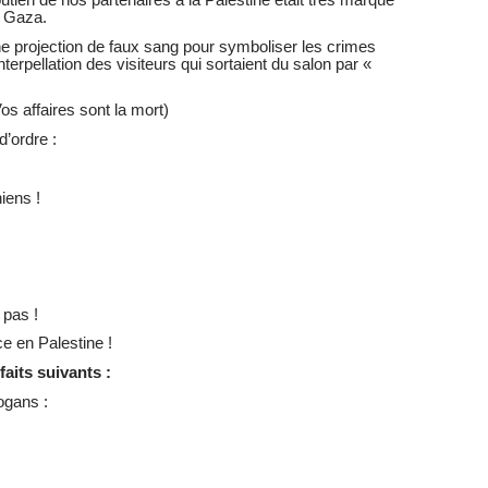
à Gaza.
 une projection de faux sang pour symboliser les crimes
erpellation des visiteurs qui sortaient du salon par «
s affaires sont la mort)
’ordre :
iens !
 pas !
e en Palestine !
faits suivants :
ogans :