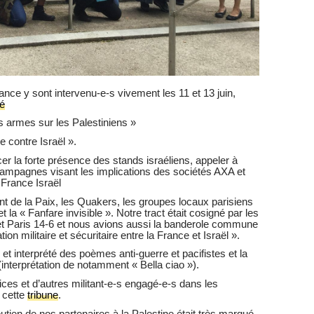
nce y sont intervenu-e-s vivement les 11 et 13 juin,
é
s armes sur les Palestiniens »
e contre Israël ».
r la forte présence des stands israéliens, appeler à
 campagnes visant les implications des sociétés AXA et
 France Israël
nt de la Paix, les Quakers, les groupes locaux parisiens
la « Fanfare invisible ». Notre tract était cosigné par les
t Paris 14-6 et nous avions aussi la banderole commune
 militaire et sécuritaire entre la France et Israël ».
et interprété des poèmes anti-guerre et pacifistes et la
(interprétation de notamment « Bella ciao »).
rices et d’autres militant-e-s engagé-e-s dans les
 cette
tribune
.
outien de nos partenaires à la Palestine était très marqué