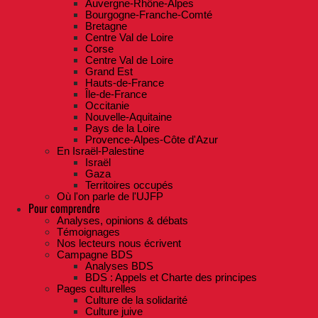
Auvergne-Rhône-Alpes
Bourgogne-Franche-Comté
Bretagne
Centre Val de Loire
Corse
Centre Val de Loire
Grand Est
Hauts-de-France
Île-de-France
Occitanie
Nouvelle-Aquitaine
Pays de la Loire
Provence-Alpes-Côte d'Azur
En Israël-Palestine
Israël
Gaza
Territoires occupés
Où l'on parle de l'UJFP
Pour comprendre
Analyses, opinions & débats
Témoignages
Nos lecteurs nous écrivent
Campagne BDS
Analyses BDS
BDS : Appels et Charte des principes
Pages culturelles
Culture de la solidarité
Culture juive