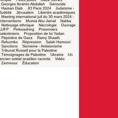
Georges Ibrahim Abdallah
Génocide
Hassan Diab
JO Paris 2024
Judaïsme -
Judéité
Jérusalem
Libertés académiques
Meeting international juif du 30 mars 2024 -
Interventions
Mumia Abu-Jamal
Nakba
Nettoyage ethnique
Nécrologie
Ouvrage
UJFP
Pinkwashing
Prisonniers
palestiniens
Proposition de loi Yadan
Pépinière de Gaza
Ramy Shaath
Refuzniks
Répression
Salah Hamouri
Sanctions
Sionisme - Antisionisme
Tribunal Russell pour la Palestine
Témoignages de Palestine
Ukraine
Un
ancien soldat israélien raconte
Vidéo
Zemmour
Éducation