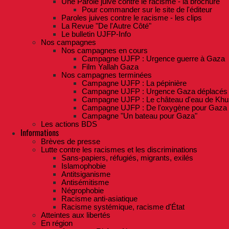
Une Parole juive contre le racisme - la brochure
Pour commander sur le site de l'éditeur
Paroles juives contre le racisme - les clips
La Revue "De l'Autre Côté"
Le bulletin UJFP-Info
Nos campagnes
Nos campagnes en cours
Campagne UJFP : Urgence guerre à Gaza
Film Yallah Gaza
Nos campagnes terminées
Campagne UJFP : La pépinière
Campagne UJFP : Urgence Gaza déplacés
Campagne UJFP : Le château d'eau de Khu
Campagne UJFP : De l'oxygène pour Gaza
Campagne "Un bateau pour Gaza"
Les actions BDS
Informations
Brèves de presse
Lutte contre les racismes et les discriminations
Sans-papiers, réfugiés, migrants, exilés
Islamophobie
Antitsiganisme
Antisémitisme
Négrophobie
Racisme anti-asiatique
Racisme systémique, racisme d'État
Atteintes aux libertés
En région