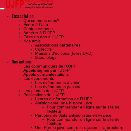
Skip
to
the
content
L'association
Qui sommes nous?
Ecrire à l’Ujfp
Contactez-nous
Adhérer à l’UJFP
Faire un don à l’UJFP
Nos amis
Associations partenaires
Collectifs
Maisons d’éditions (livres,DVD)
Sites, blogs
Nos actions
Les communiqués de l'UJFP
Appels signés par l'UJFP
Appels et manifestations
Les événements
Les événements à venir
Les événements passés
Les plumes de l'UJFP
Publications de l'UJFP
Lettres d'information de l'UJFP
Antisionisme, une histoire juive
Pour commander en ligne sur le site de
l'éditeur
Parcours de Juifs antisionistes en France
Pour commander en ligne sur le site de
l'éditeur
Une Parole juive contre le racisme - la brochure