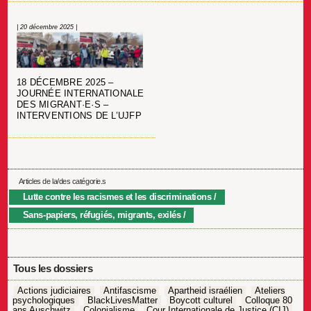
| 20 décembre 2025 |
18 DÉCEMBRE 2025 –
JOURNÉE INTERNATIONALE
DES MIGRANT·E·S –
INTERVENTIONS DE L’UJFP
Articles de la/des catégorie.s
Lutte contre les racismes et les discriminations
Sans-papiers, réfugiés, migrants, exilés
Tous les dossiers
Actions judiciaires
Antifascisme
Apartheid israélien
Ateliers
psychologiques
BlackLivesMatter
Boycott culturel
Colloque 80
ans Auschwitz
Colonialisme
Cour Internationale de Justice (CIJ)