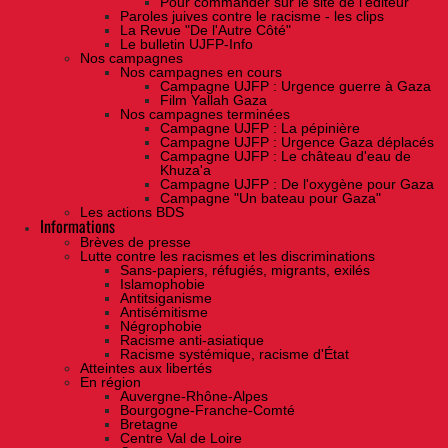
Pour commander sur le site de l'éditeur
Paroles juives contre le racisme - les clips
La Revue "De l'Autre Côté"
Le bulletin UJFP-Info
Nos campagnes
Nos campagnes en cours
Campagne UJFP : Urgence guerre à Gaza
Film Yallah Gaza
Nos campagnes terminées
Campagne UJFP : La pépinière
Campagne UJFP : Urgence Gaza déplacés
Campagne UJFP : Le château d'eau de
Khuza'a
Campagne UJFP : De l'oxygène pour Gaza
Campagne "Un bateau pour Gaza"
Les actions BDS
Informations
Brèves de presse
Lutte contre les racismes et les discriminations
Sans-papiers, réfugiés, migrants, exilés
Islamophobie
Antitsiganisme
Antisémitisme
Négrophobie
Racisme anti-asiatique
Racisme systémique, racisme d'État
Atteintes aux libertés
En région
Auvergne-Rhône-Alpes
Bourgogne-Franche-Comté
Bretagne
Centre Val de Loire