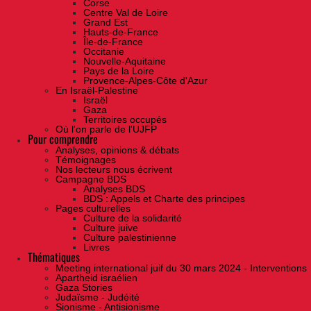
Corse
Centre Val de Loire
Grand Est
Hauts-de-France
Île-de-France
Occitanie
Nouvelle-Aquitaine
Pays de la Loire
Provence-Alpes-Côte d'Azur
En Israël-Palestine
Israël
Gaza
Territoires occupés
Où l'on parle de l'UJFP
Pour comprendre
Analyses, opinions & débats
Témoignages
Nos lecteurs nous écrivent
Campagne BDS
Analyses BDS
BDS : Appels et Charte des principes
Pages culturelles
Culture de la solidarité
Culture juive
Culture palestinienne
Livres
Thématiques
Meeting international juif du 30 mars 2024 - Interventions
Apartheid israélien
Gaza Stories
Judaïsme - Judéité
Sionisme - Antisionisme