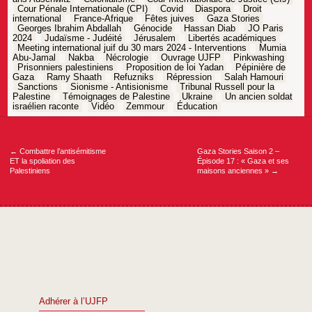
Cour Pénale Internationale (CPI)
Covid
Diaspora
Droit
international
France-Afrique
Fêtes juives
Gaza Stories
Georges Ibrahim Abdallah
Génocide
Hassan Diab
JO Paris
2024
Judaïsme - Judéité
Jérusalem
Libertés académiques
Meeting international juif du 30 mars 2024 - Interventions
Mumia
Abu-Jamal
Nakba
Nécrologie
Ouvrage UJFP
Pinkwashing
Prisonniers palestiniens
Proposition de loi Yadan
Pépinière de
Gaza
Ramy Shaath
Refuzniks
Répression
Salah Hamouri
Sanctions
Sionisme - Antisionisme
Tribunal Russell pour la
Palestine
Témoignages de Palestine
Ukraine
Un ancien soldat
israélien raconte
Vidéo
Zemmour
Éducation
Navigation
de
l’article
←
Combattre l’antisémitisme
Gaza Stories Saison 2 –
ET la spoliation des
Épisode 17 : « Gaza et ses
Palestiniens
maisons anciennes »
→
Adhérer à l’UJFP