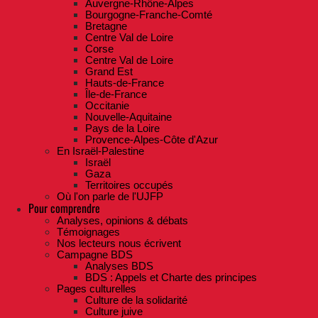
Auvergne-Rhône-Alpes
Bourgogne-Franche-Comté
Bretagne
Centre Val de Loire
Corse
Centre Val de Loire
Grand Est
Hauts-de-France
Île-de-France
Occitanie
Nouvelle-Aquitaine
Pays de la Loire
Provence-Alpes-Côte d'Azur
En Israël-Palestine
Israël
Gaza
Territoires occupés
Où l'on parle de l'UJFP
Pour comprendre
Analyses, opinions & débats
Témoignages
Nos lecteurs nous écrivent
Campagne BDS
Analyses BDS
BDS : Appels et Charte des principes
Pages culturelles
Culture de la solidarité
Culture juive