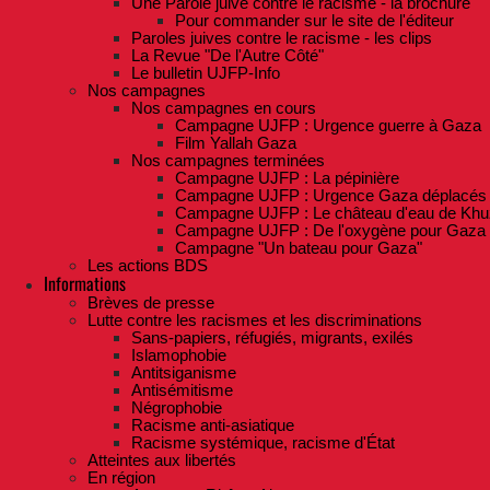
Une Parole juive contre le racisme - la brochure
Pour commander sur le site de l'éditeur
Paroles juives contre le racisme - les clips
La Revue "De l'Autre Côté"
Le bulletin UJFP-Info
Nos campagnes
Nos campagnes en cours
Campagne UJFP : Urgence guerre à Gaza
Film Yallah Gaza
Nos campagnes terminées
Campagne UJFP : La pépinière
Campagne UJFP : Urgence Gaza déplacés
Campagne UJFP : Le château d'eau de Khu
Campagne UJFP : De l'oxygène pour Gaza
Campagne "Un bateau pour Gaza"
Les actions BDS
Informations
Brèves de presse
Lutte contre les racismes et les discriminations
Sans-papiers, réfugiés, migrants, exilés
Islamophobie
Antitsiganisme
Antisémitisme
Négrophobie
Racisme anti-asiatique
Racisme systémique, racisme d'État
Atteintes aux libertés
En région