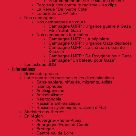
Pour commander sur le site de l'éditeur
Paroles juives contre le racisme - les clips
La Revue "De l'Autre Côté"
Le bulletin UJFP-Info
Nos campagnes
Nos campagnes en cours
Campagne UJFP : Urgence guerre à Gaza
Film Yallah Gaza
Nos campagnes terminées
Campagne UJFP : La pépinière
Campagne UJFP : Urgence Gaza déplacés
Campagne UJFP : Le château d'eau de
Khuza'a
Campagne UJFP : De l'oxygène pour Gaza
Campagne "Un bateau pour Gaza"
Les actions BDS
Informations
Brèves de presse
Lutte contre les racismes et les discriminations
Sans-papiers, réfugiés, migrants, exilés
Islamophobie
Antitsiganisme
Antisémitisme
Négrophobie
Racisme anti-asiatique
Racisme systémique, racisme d'État
Atteintes aux libertés
En région
Auvergne-Rhône-Alpes
Bourgogne-Franche-Comté
Bretagne
Centre Val de Loire