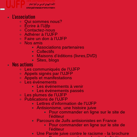
Skip
to
the
content
L'association
Qui sommes nous?
Ecrire à l’Ujfp
Contactez-nous
Adhérer à l’UJFP
Faire un don à l’UJFP
Nos amis
Associations partenaires
Collectifs
Maisons d’éditions (livres,DVD)
Sites, blogs
Nos actions
Les communiqués de l'UJFP
Appels signés par l'UJFP
Appels et manifestations
Les événements
Les événements à venir
Les événements passés
Les plumes de l'UJFP
Publications de l'UJFP
Lettres d'information de l'UJFP
Antisionisme, une histoire juive
Pour commander en ligne sur le site de
l'éditeur
Parcours de Juifs antisionistes en France
Pour commander en ligne sur le site de
l'éditeur
Une Parole juive contre le racisme - la brochure