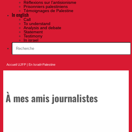
Réflexions sur l’antisionisme
Prisonniers palestiniens
Témoignages de Palestine
In english
Call
To understand
Analysis and debate
Statement
Testimony
In israel
Accueil UJFP
|
En Israël-Palestine
À mes amis journalistes