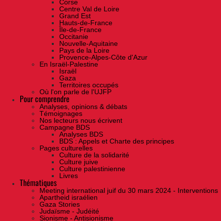
Corse
Centre Val de Loire
Grand Est
Hauts-de-France
Île-de-France
Occitanie
Nouvelle-Aquitaine
Pays de la Loire
Provence-Alpes-Côte d'Azur
En Israël-Palestine
Israël
Gaza
Territoires occupés
Où l'on parle de l'UJFP
Pour comprendre
Analyses, opinions & débats
Témoignages
Nos lecteurs nous écrivent
Campagne BDS
Analyses BDS
BDS : Appels et Charte des principes
Pages culturelles
Culture de la solidarité
Culture juive
Culture palestinienne
Livres
Thématiques
Meeting international juif du 30 mars 2024 - Interventions
Apartheid israélien
Gaza Stories
Judaïsme - Judéité
Sionisme - Antisionisme