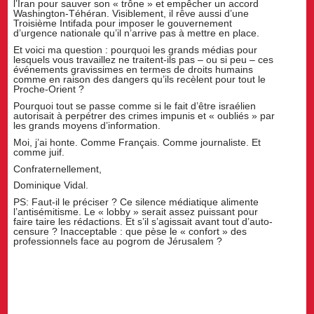
l’Iran pour sauver son « trône » et empêcher un accord
Washington-Téhéran. Visiblement, il rêve aussi d’une
Troisième Intifada pour imposer le gouvernement
d’urgence nationale qu’il n’arrive pas à mettre en place.
Et voici ma question : pourquoi les grands médias pour
lesquels vous travaillez ne traitent-ils pas – ou si peu – ces
événements gravissimes en termes de droits humains
comme en raison des dangers qu’ils recèlent pour tout le
Proche-Orient ?
Pourquoi tout se passe comme si le fait d’être israélien
autorisait à perpétrer des crimes impunis et « oubliés » par
les grands moyens d’information.
Moi, j’ai honte. Comme Français. Comme journaliste. Et
comme juif.
Confraternellement,
Dominique Vidal.
PS: Faut-il le préciser ? Ce silence médiatique alimente
l’antisémitisme. Le « lobby » serait assez puissant pour
faire taire les rédactions. Et s’il s’agissait avant tout d’auto-
censure ? Inacceptable : que pèse le « confort » des
professionnels face au pogrom de Jérusalem ?