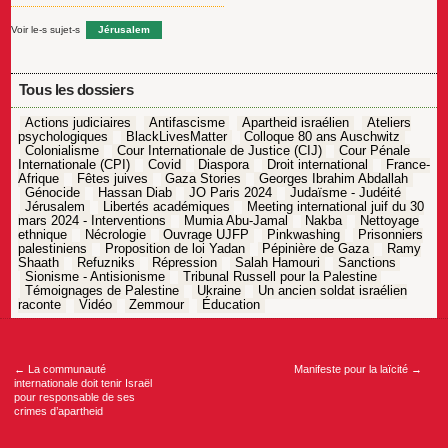
Voir le-s sujet-s
Jérusalem
Tous les dossiers
Actions judiciaires
Antifascisme
Apartheid israélien
Ateliers
psychologiques
BlackLivesMatter
Colloque 80 ans Auschwitz
Colonialisme
Cour Internationale de Justice (CIJ)
Cour Pénale
Internationale (CPI)
Covid
Diaspora
Droit international
France-
Afrique
Fêtes juives
Gaza Stories
Georges Ibrahim Abdallah
Génocide
Hassan Diab
JO Paris 2024
Judaïsme - Judéité
Jérusalem
Libertés académiques
Meeting international juif du 30
mars 2024 - Interventions
Mumia Abu-Jamal
Nakba
Nettoyage
ethnique
Nécrologie
Ouvrage UJFP
Pinkwashing
Prisonniers
palestiniens
Proposition de loi Yadan
Pépinière de Gaza
Ramy
Shaath
Refuzniks
Répression
Salah Hamouri
Sanctions
Sionisme - Antisionisme
Tribunal Russell pour la Palestine
Témoignages de Palestine
Ukraine
Un ancien soldat israélien
raconte
Vidéo
Zemmour
Éducation
Navigation
de
l’article
←
La communauté
Manifeste pour la laïcité
→
internationale doit tenir Israël
pour responsable de ses
crimes d’apartheid