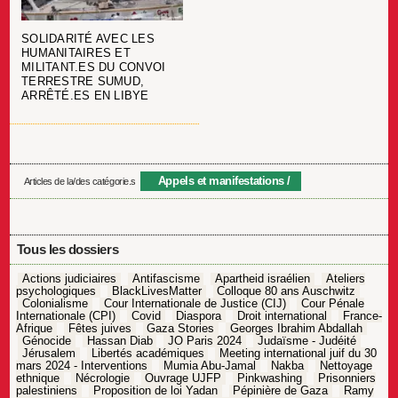
SOLIDARITÉ AVEC LES
HUMANITAIRES ET
MILITANT.ES DU CONVOI
TERRESTRE SUMUD,
ARRÊTÉ.ES EN LIBYE
Appels et manifestations
Articles de la/des catégorie.s
Tous les dossiers
Actions judiciaires
Antifascisme
Apartheid israélien
Ateliers
psychologiques
BlackLivesMatter
Colloque 80 ans Auschwitz
Colonialisme
Cour Internationale de Justice (CIJ)
Cour Pénale
Internationale (CPI)
Covid
Diaspora
Droit international
France-
Afrique
Fêtes juives
Gaza Stories
Georges Ibrahim Abdallah
Génocide
Hassan Diab
JO Paris 2024
Judaïsme - Judéité
Jérusalem
Libertés académiques
Meeting international juif du 30
mars 2024 - Interventions
Mumia Abu-Jamal
Nakba
Nettoyage
ethnique
Nécrologie
Ouvrage UJFP
Pinkwashing
Prisonniers
palestiniens
Proposition de loi Yadan
Pépinière de Gaza
Ramy