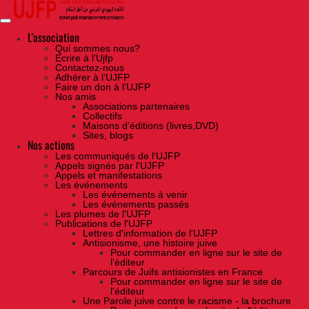
Skip
to
the
content
L'association
Qui sommes nous?
Ecrire à l’Ujfp
Contactez-nous
Adhérer à l’UJFP
Faire un don à l’UJFP
Nos amis
Associations partenaires
Collectifs
Maisons d’éditions (livres,DVD)
Sites, blogs
Nos actions
Les communiqués de l'UJFP
Appels signés par l'UJFP
Appels et manifestations
Les événements
Les événements à venir
Les événements passés
Les plumes de l'UJFP
Publications de l'UJFP
Lettres d'information de l'UJFP
Antisionisme, une histoire juive
Pour commander en ligne sur le site de
l'éditeur
Parcours de Juifs antisionistes en France
Pour commander en ligne sur le site de
l'éditeur
Une Parole juive contre le racisme - la brochure