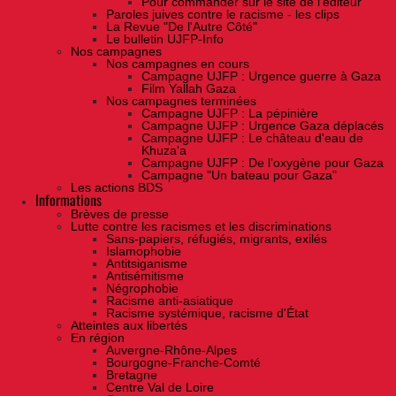
Pour commander sur le site de l'éditeur
Paroles juives contre le racisme - les clips
La Revue "De l'Autre Côté"
Le bulletin UJFP-Info
Nos campagnes
Nos campagnes en cours
Campagne UJFP : Urgence guerre à Gaza
Film Yallah Gaza
Nos campagnes terminées
Campagne UJFP : La pépinière
Campagne UJFP : Urgence Gaza déplacés
Campagne UJFP : Le château d'eau de
Khuza'a
Campagne UJFP : De l'oxygène pour Gaza
Campagne "Un bateau pour Gaza"
Les actions BDS
Informations
Brèves de presse
Lutte contre les racismes et les discriminations
Sans-papiers, réfugiés, migrants, exilés
Islamophobie
Antitsiganisme
Antisémitisme
Négrophobie
Racisme anti-asiatique
Racisme systémique, racisme d'État
Atteintes aux libertés
En région
Auvergne-Rhône-Alpes
Bourgogne-Franche-Comté
Bretagne
Centre Val de Loire