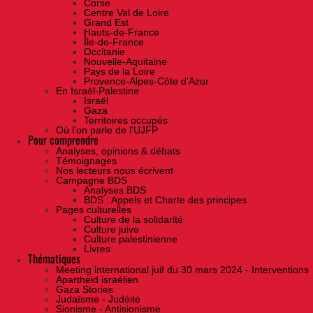
Corse
Centre Val de Loire
Grand Est
Hauts-de-France
Île-de-France
Occitanie
Nouvelle-Aquitaine
Pays de la Loire
Provence-Alpes-Côte d'Azur
En Israël-Palestine
Israël
Gaza
Territoires occupés
Où l'on parle de l'UJFP
Pour comprendre
Analyses, opinions & débats
Témoignages
Nos lecteurs nous écrivent
Campagne BDS
Analyses BDS
BDS : Appels et Charte des principes
Pages culturelles
Culture de la solidarité
Culture juive
Culture palestinienne
Livres
Thématiques
Meeting international juif du 30 mars 2024 - Interventions
Apartheid israélien
Gaza Stories
Judaïsme - Judéité
Sionisme - Antisionisme