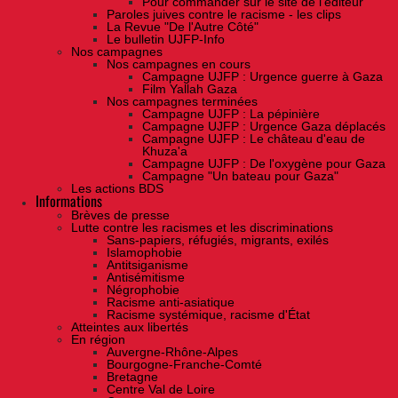
Pour commander sur le site de l'éditeur
Paroles juives contre le racisme - les clips
La Revue "De l'Autre Côté"
Le bulletin UJFP-Info
Nos campagnes
Nos campagnes en cours
Campagne UJFP : Urgence guerre à Gaza
Film Yallah Gaza
Nos campagnes terminées
Campagne UJFP : La pépinière
Campagne UJFP : Urgence Gaza déplacés
Campagne UJFP : Le château d'eau de
Khuza'a
Campagne UJFP : De l'oxygène pour Gaza
Campagne "Un bateau pour Gaza"
Les actions BDS
Informations
Brèves de presse
Lutte contre les racismes et les discriminations
Sans-papiers, réfugiés, migrants, exilés
Islamophobie
Antitsiganisme
Antisémitisme
Négrophobie
Racisme anti-asiatique
Racisme systémique, racisme d'État
Atteintes aux libertés
En région
Auvergne-Rhône-Alpes
Bourgogne-Franche-Comté
Bretagne
Centre Val de Loire