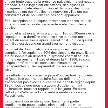
effacer toute trace de la présence palestinienne qui nous a
précédé. Des villages ont été effacés, des églises et
mosquées ont été abandonnées et détruites, des noms
historiques ont été modifiés, de nouvelles villes ont été
construites et de nouvelles routes sont apparues.
Et à l’exception de quelques résistances tenaces, tout ce
qui composait la réalité précédente a été dissimulés et
oubliée.
Le projet israélien a remis à jour au milieu du 20ème siècle
l’époque de la dernière présence juive sur cette terre
datant du éème siècle après Jésus-Christ. Tout ce qui est
au milieu est devenu un grand trou noir et a disparu.
Le projet de dissimulation a été un succès presque
complet, à l’exception de 20% des citoyens du pays. Ils ont
été prisonniers au départ d’un système coercitif sous la
forme d’un régime militaire et depuis la fin 1966, ils sont
piégés derrière des cloisons discriminatoires et
transparentes qui les séparent d’une société à majorité
juive.
Les efforts de la conscience juive d’oublier tout ce qui était
ici (peut-être pour ne pas faire face au défi moral) ne
s’accordent pas avec ce qui se passe dans la région depuis
1967. Tout ce que nous essayons d’oublier, en tant
qu’Israélien, nous est rappelé tous les jours. En outre,
l’effort juif d’effacer la Ligne verte a rendu service aux
Palestiniens.
La proximité qui existe aujourd’hui entre la partie
israélienne du peuple palestinien et celle qui vit en
Cisjordanie n’aurait jamais été possible sans une politique