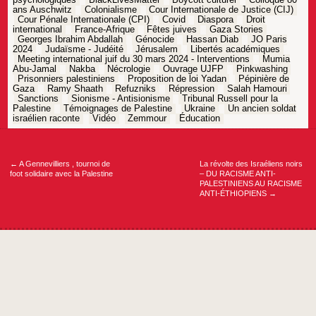
psychologiques
BlackLivesMatter
Boycott culturel
Colloque 80
ans Auschwitz
Colonialisme
Cour Internationale de Justice (CIJ)
Cour Pénale Internationale (CPI)
Covid
Diaspora
Droit
international
France-Afrique
Fêtes juives
Gaza Stories
Georges Ibrahim Abdallah
Génocide
Hassan Diab
JO Paris
2024
Judaïsme - Judéité
Jérusalem
Libertés académiques
Meeting international juif du 30 mars 2024 - Interventions
Mumia
Abu-Jamal
Nakba
Nécrologie
Ouvrage UJFP
Pinkwashing
Prisonniers palestiniens
Proposition de loi Yadan
Pépinière de
Gaza
Ramy Shaath
Refuzniks
Répression
Salah Hamouri
Sanctions
Sionisme - Antisionisme
Tribunal Russell pour la
Palestine
Témoignages de Palestine
Ukraine
Un ancien soldat
israélien raconte
Vidéo
Zemmour
Éducation
Navigation
de
l’article
←
A Gennevilliers , tournoi de
La révolte des Israéliens noirs
foot solidaire avec la Palestine
– DU RACISME ANTI-
PALESTINIENS AU RACISME
ANTI-ÉTHIOPIENS
→