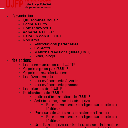
Skip
to
the
content
L'association
Qui sommes nous?
Ecrire à l’Ujfp
Contactez-nous
Adhérer à l’UJFP
Faire un don à l’UJFP
Nos amis
Associations partenaires
Collectifs
Maisons d’éditions (livres,DVD)
Sites, blogs
Nos actions
Les communiqués de l'UJFP
Appels signés par l'UJFP
Appels et manifestations
Les événements
Les événements à venir
Les événements passés
Les plumes de l'UJFP
Publications de l'UJFP
Lettres d'information de l'UJFP
Antisionisme, une histoire juive
Pour commander en ligne sur le site de
l'éditeur
Parcours de Juifs antisionistes en France
Pour commander en ligne sur le site de
l'éditeur
Une Parole juive contre le racisme - la brochure