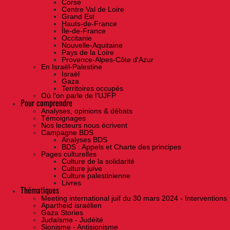
Corse
Centre Val de Loire
Grand Est
Hauts-de-France
Île-de-France
Occitanie
Nouvelle-Aquitaine
Pays de la Loire
Provence-Alpes-Côte d'Azur
En Israël-Palestine
Israël
Gaza
Territoires occupés
Où l'on parle de l'UJFP
Pour comprendre
Analyses, opinions & débats
Témoignages
Nos lecteurs nous écrivent
Campagne BDS
Analyses BDS
BDS : Appels et Charte des principes
Pages culturelles
Culture de la solidarité
Culture juive
Culture palestinienne
Livres
Thématiques
Meeting international juif du 30 mars 2024 - Interventions
Apartheid israélien
Gaza Stories
Judaïsme - Judéité
Sionisme - Antisionisme