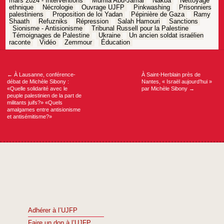
mars 2024 - Interventions
Mumia Abu-Jamal
Nakba
Nettoyage
ethnique
Nécrologie
Ouvrage UJFP
Pinkwashing
Prisonniers
palestiniens
Proposition de loi Yadan
Pépinière de Gaza
Ramy
Shaath
Refuzniks
Répression
Salah Hamouri
Sanctions
Sionisme - Antisionisme
Tribunal Russell pour la Palestine
Témoignages de Palestine
Ukraine
Un ancien soldat israélien
raconte
Vidéo
Zemmour
Éducation
Navigation
de
l’article
←
À Lausanne, conférence-
À Saint-Herblain près de
débat de Michèle Sibony :
Nantes, « Israël aujourd’hui »
«Quelle solidarité avec le
par Michèle Sibony
→
peuple palestinien de la part de
militants juifs?» «Quels
amalgames entre antisionisme
et antisémitisme?»
Adhérer à l’UJFP
Faire un don à l’UJFP