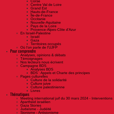
Corse
Centre Val de Loire
Grand Est
Hauts-de-France
Île-de-France
Occitanie
Nouvelle-Aquitaine
Pays de la Loire
Provence-Alpes-Côte d'Azur
En Israël-Palestine
Israël
Gaza
Territoires occupés
Où l'on parle de l'UJFP
Pour comprendre
Analyses, opinions & débats
Témoignages
Nos lecteurs nous écrivent
Campagne BDS
Analyses BDS
BDS : Appels et Charte des principes
Pages culturelles
Culture de la solidarité
Culture juive
Culture palestinienne
Livres
Thématiques
Meeting international juif du 30 mars 2024 - Interventions
Apartheid israélien
Gaza Stories
Judaïsme - Judéité
Sionisme - Antisionisme