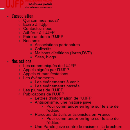
Skip
to
the
content
L'association
Qui sommes nous?
Ecrire à l’Ujfp
Contactez-nous
Adhérer à l’UJFP
Faire un don à l’UJFP
Nos amis
Associations partenaires
Collectifs
Maisons d’éditions (livres,DVD)
Sites, blogs
Nos actions
Les communiqués de l'UJFP
Appels signés par l'UJFP
Appels et manifestations
Les événements
Les événements à venir
Les événements passés
Les plumes de l'UJFP
Publications de l'UJFP
Lettres d'information de l'UJFP
Antisionisme, une histoire juive
Pour commander en ligne sur le site de
l'éditeur
Parcours de Juifs antisionistes en France
Pour commander en ligne sur le site de
l'éditeur
Une Parole juive contre le racisme - la brochure