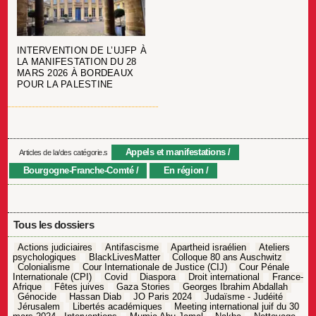
INTERVENTION DE L’UJFP À
LA MANIFESTATION DU 28
MARS 2026 À BORDEAUX
POUR LA PALESTINE
Appels et manifestations
Articles de la/des catégorie.s
Bourgogne-Franche-Comté
En région
Tous les dossiers
Actions judiciaires
Antifascisme
Apartheid israélien
Ateliers
psychologiques
BlackLivesMatter
Colloque 80 ans Auschwitz
Colonialisme
Cour Internationale de Justice (CIJ)
Cour Pénale
Internationale (CPI)
Covid
Diaspora
Droit international
France-
Afrique
Fêtes juives
Gaza Stories
Georges Ibrahim Abdallah
Génocide
Hassan Diab
JO Paris 2024
Judaïsme - Judéité
Jérusalem
Libertés académiques
Meeting international juif du 30