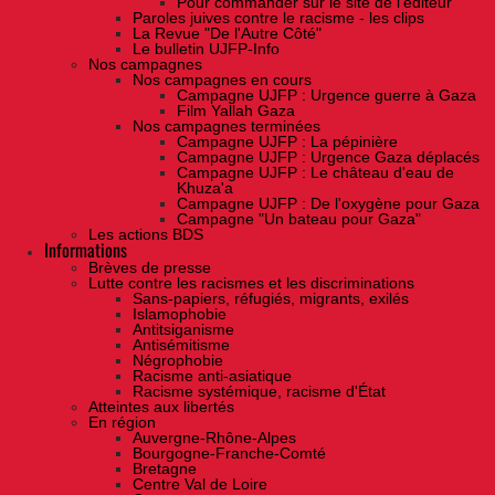
Pour commander sur le site de l'éditeur
Paroles juives contre le racisme - les clips
La Revue "De l'Autre Côté"
Le bulletin UJFP-Info
Nos campagnes
Nos campagnes en cours
Campagne UJFP : Urgence guerre à Gaza
Film Yallah Gaza
Nos campagnes terminées
Campagne UJFP : La pépinière
Campagne UJFP : Urgence Gaza déplacés
Campagne UJFP : Le château d'eau de
Khuza'a
Campagne UJFP : De l'oxygène pour Gaza
Campagne "Un bateau pour Gaza"
Les actions BDS
Informations
Brèves de presse
Lutte contre les racismes et les discriminations
Sans-papiers, réfugiés, migrants, exilés
Islamophobie
Antitsiganisme
Antisémitisme
Négrophobie
Racisme anti-asiatique
Racisme systémique, racisme d'État
Atteintes aux libertés
En région
Auvergne-Rhône-Alpes
Bourgogne-Franche-Comté
Bretagne
Centre Val de Loire