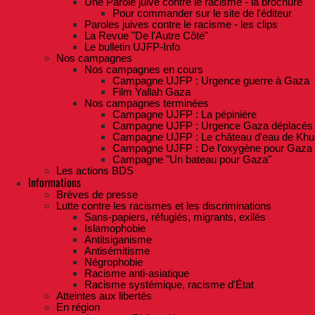
Une Parole juive contre le racisme - la brochure
Pour commander sur le site de l'éditeur
Paroles juives contre le racisme - les clips
La Revue "De l'Autre Côté"
Le bulletin UJFP-Info
Nos campagnes
Nos campagnes en cours
Campagne UJFP : Urgence guerre à Gaza
Film Yallah Gaza
Nos campagnes terminées
Campagne UJFP : La pépinière
Campagne UJFP : Urgence Gaza déplacés
Campagne UJFP : Le château d'eau de Khu
Campagne UJFP : De l'oxygène pour Gaza
Campagne "Un bateau pour Gaza"
Les actions BDS
Informations
Brèves de presse
Lutte contre les racismes et les discriminations
Sans-papiers, réfugiés, migrants, exilés
Islamophobie
Antitsiganisme
Antisémitisme
Négrophobie
Racisme anti-asiatique
Racisme systémique, racisme d'État
Atteintes aux libertés
En région