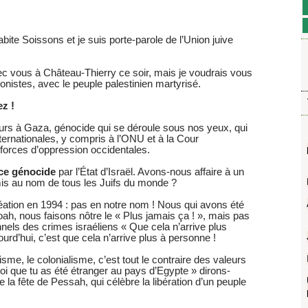
ite Soissons et je suis porte-parole de l’Union juive
 vous à Château-Thierry ce soir, mais je voudrais vous
sionistes, avec le peuple palestinien martyrisé.
ez !
rs à Gaza, génocide qui se déroule sous nos yeux, qui
ternationales, y compris à l’ONU et à la Cour
es forces d’oppression occidentales.
e ce génocide
par l’État d’Israël. Avons-nous affaire à un
mis au nom de tous les Juifs du monde ?
éation en 1994 : pas en notre nom ! Nous qui avons été
ah, nous faisons nôtre le « Plus jamais ça ! », mais pas
els des crimes israéliens « Que cela n’arrive plus
urd’hui, c’est que cela n’arrive plus à personne !
isme, le colonialisme, c’est tout le contraire des valeurs
oi que tu as été étranger au pays d’Egypte » dirons-
la fête de Pessah, qui célèbre la libération d’un peuple