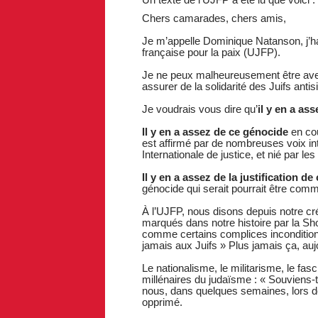
Chers camarades, chers amis,
Je m’appelle Dominique Natanson, j’hab
française pour la paix (UJFP).
Je ne peux malheureusement être avec
assurer de la solidarité des Juifs anti
Je voudrais vous dire qu’
il y en a ass
Il y en a assez de ce génocide
en cou
est affirmé par de nombreuses voix in
Internationale de justice, et nié par l
Il y en a assez de la justification d
génocide qui serait pourrait être com
À l’UJFP, nous disons depuis notre cr
marqués dans notre histoire par la Sho
comme certains complices inconditionn
jamais aux Juifs » Plus jamais ça, aujo
Le nationalisme, le militarisme, le fasc
millénaires du judaïsme : « Souviens-t
nous, dans quelques semaines, lors de 
opprimé.