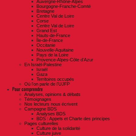
Auvergne-Rhône-Alpes
Bourgogne-Franche-Comté
Bretagne
Centre Val de Loire
Corse
Centre Val de Loire
Grand Est
Hauts-de-France
Île-de-France
Occitanie
Nouvelle-Aquitaine
Pays de la Loire
Provence-Alpes-Côte d'Azur
En Israël-Palestine
Israël
Gaza
Territoires occupés
Où l'on parle de l'UJFP
Pour comprendre
Analyses, opinions & débats
Témoignages
Nos lecteurs nous écrivent
Campagne BDS
Analyses BDS
BDS : Appels et Charte des principes
Pages culturelles
Culture de la solidarité
Culture juive