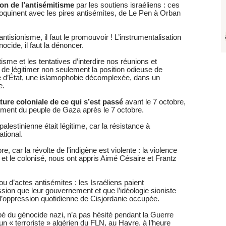
ion de l’antisémitisme
par les soutiens israéliens : ces
acoquinent avec les pires antisémites, de Le Pen à Orban
’antisionisme, il faut le promouvoir ! L’instrumentalisation
ocide, il faut la dénoncer.
tisme et les tentatives d’interdire nos réunions et
it de légitimer non seulement la position odieuse de
me d’État, une islamophobie décomplexée, dans un
e.
ature coloniale de ce qui s’est passé
avant le 7 octobre,
ement du peuple de Gaza après le 7 octobre.
 palestinienne était légitime, car la résistance à
ational.
re, car la révolte de l’indigène est violente : la violence
et le colonisé, nous ont appris Aimé Césaire et Frantz
u d’actes antisémites : les Israéliens paient
sion que leur gouvernement et que l’idéologie sioniste
l’oppression quotidienne de Cisjordanie occupée.
 du génocide nazi, n’a pas hésité pendant la Guerre
un « terroriste » algérien du FLN, au Havre, à l’heure