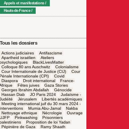
Appels et manifestations
Hauts-de-France
Tous les dossiers
Actions judiciaires
Antifascisme
Apartheid israélien
Ateliers
psychologiques
BlackLivesMatter
Colloque 80 ans Auschwitz
Colonialisme
Cour Internationale de Justice (CIJ)
Cour
Pénale Internationale (CPI)
Covid
Diaspora
Droit international
France-
Afrique
Fêtes juives
Gaza Stories
Georges Ibrahim Abdallah
Génocide
Hassan Diab
JO Paris 2024
Judaïsme -
Judéité
Jérusalem
Libertés académiques
Meeting international juif du 30 mars 2024 -
Interventions
Mumia Abu-Jamal
Nakba
Nettoyage ethnique
Nécrologie
Ouvrage
UJFP
Pinkwashing
Prisonniers
palestiniens
Proposition de loi Yadan
Pépinière de Gaza
Ramy Shaath