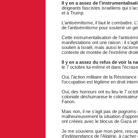
Il y en a assez de l’instrumentalisat
dirigeants fascistes israéliens qui s’
et à Trump.
L’antisémitisme, il faut le combattre. L
de l’antisémitisme pour soutenir un gén
Cette instrumentalisation de l’antisémi
manifestations ont une raison : il s’ag
soutien à Israël, mais aussi le racis
contexte de montée de l’extrême droit
Il y en a assez du refus de voir la n
le 7 octobre lui-même et dans l’écras
Oui, l’action militaire de la Résistance
l’occupation est légitime en droit intern
Oui, des horreurs ont eu lieu le 7 octob
coloniale déshumanise le colonisateur 
Fanon.
Mais non, il ne s’agit pas de pogroms o
malheureusement la situation d’oppres
ont créées avec le blocus de Gaza et 
Je me souviens que mon père, rescapé
d’indépendance de l’Algérie, à cacher 