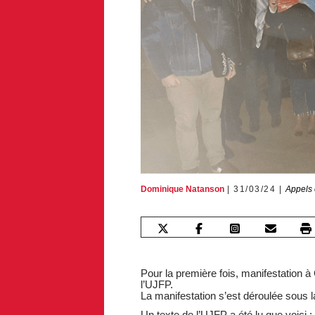
Dominique Natanson
31/03/24
Appels 
Pour la première fois, manifestation à 
l’UJFP.
La manifestation s’est déroulée sous la
Un texte de l’UJFP a été lu que voici :