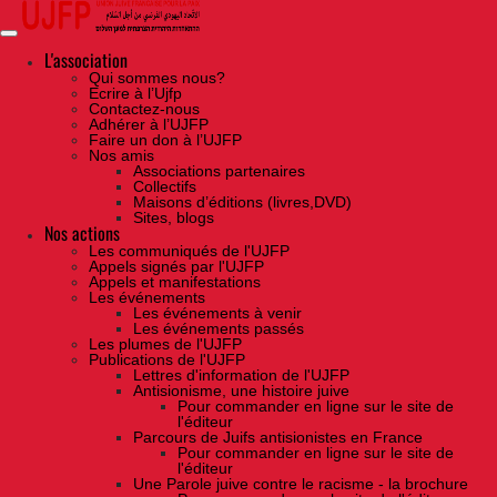
Skip
to
the
content
L'association
Qui sommes nous?
Ecrire à l’Ujfp
Contactez-nous
Adhérer à l’UJFP
Faire un don à l’UJFP
Nos amis
Associations partenaires
Collectifs
Maisons d’éditions (livres,DVD)
Sites, blogs
Nos actions
Les communiqués de l'UJFP
Appels signés par l'UJFP
Appels et manifestations
Les événements
Les événements à venir
Les événements passés
Les plumes de l'UJFP
Publications de l'UJFP
Lettres d'information de l'UJFP
Antisionisme, une histoire juive
Pour commander en ligne sur le site de
l'éditeur
Parcours de Juifs antisionistes en France
Pour commander en ligne sur le site de
l'éditeur
Une Parole juive contre le racisme - la brochure