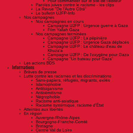
Pour commander sur le site de l'éditeur
Paroles juives contre le racisme - les clips
La Revue "De l'Autre Côté"
Le bulletin UJFP-Info
Nos campagnes
Nos campagnes en cours
Campagne UJFP : Urgence guerre à Gaza
Film Yallah Gaza
Nos campagnes terminées
Campagne UJFP : La pépinière
Campagne UJFP : Urgence Gaza déplacés
Campagne UJFP : Le château d'eau de
Khuza'a
Campagne UJFP : De l'oxygène pour Gaza
Campagne "Un bateau pour Gaza"
Les actions BDS
Informations
Brèves de presse
Lutte contre les racismes et les discriminations
Sans-papiers, réfugiés, migrants, exilés
Islamophobie
Antitsiganisme
Antisémitisme
Négrophobie
Racisme anti-asiatique
Racisme systémique, racisme d'État
Atteintes aux libertés
En région
Auvergne-Rhône-Alpes
Bourgogne-Franche-Comté
Bretagne
Centre Val de Loire