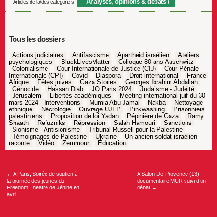
Analyses, opinions & débats
Articles de la/des catégorie.s
Tous les dossiers
Actions judiciaires
Antifascisme
Apartheid israélien
Ateliers
psychologiques
BlackLivesMatter
Colloque 80 ans Auschwitz
Colonialisme
Cour Internationale de Justice (CIJ)
Cour Pénale
Internationale (CPI)
Covid
Diaspora
Droit international
France-
Afrique
Fêtes juives
Gaza Stories
Georges Ibrahim Abdallah
Génocide
Hassan Diab
JO Paris 2024
Judaïsme - Judéité
Jérusalem
Libertés académiques
Meeting international juif du 30
mars 2024 - Interventions
Mumia Abu-Jamal
Nakba
Nettoyage
ethnique
Nécrologie
Ouvrage UJFP
Pinkwashing
Prisonniers
palestiniens
Proposition de loi Yadan
Pépinière de Gaza
Ramy
Shaath
Refuzniks
Répression
Salah Hamouri
Sanctions
Sionisme - Antisionisme
Tribunal Russell pour la Palestine
Témoignages de Palestine
Ukraine
Un ancien soldat israélien
raconte
Vidéo
Zemmour
Éducation
Navigation
de
l’article
←
A Paris, Soirée de soutien à
A Salon-De-Provence (13),
la tournée des jeunes du
documentaire MUR suivi d’un
Freedom Theatre de Jénine en
débat
→
avril