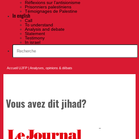
Réflexions sur l’antisionisme
Prisonniers palestiniens
Témoignages de Palestine
In english
Call
To understand
Analysis and debate
Statement
Testimony
In israel
Accueil UJFP
|
Analyses, opinions & débats
Vous avez dit jihad?