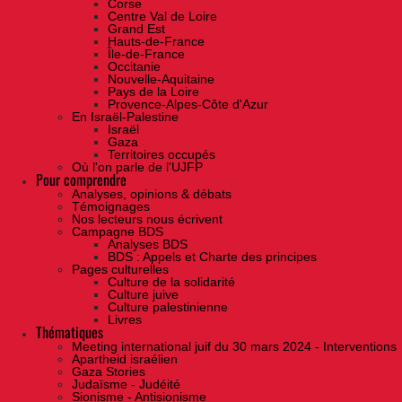
Corse
Centre Val de Loire
Grand Est
Hauts-de-France
Île-de-France
Occitanie
Nouvelle-Aquitaine
Pays de la Loire
Provence-Alpes-Côte d'Azur
En Israël-Palestine
Israël
Gaza
Territoires occupés
Où l'on parle de l'UJFP
Pour comprendre
Analyses, opinions & débats
Témoignages
Nos lecteurs nous écrivent
Campagne BDS
Analyses BDS
BDS : Appels et Charte des principes
Pages culturelles
Culture de la solidarité
Culture juive
Culture palestinienne
Livres
Thématiques
Meeting international juif du 30 mars 2024 - Interventions
Apartheid israélien
Gaza Stories
Judaïsme - Judéité
Sionisme - Antisionisme