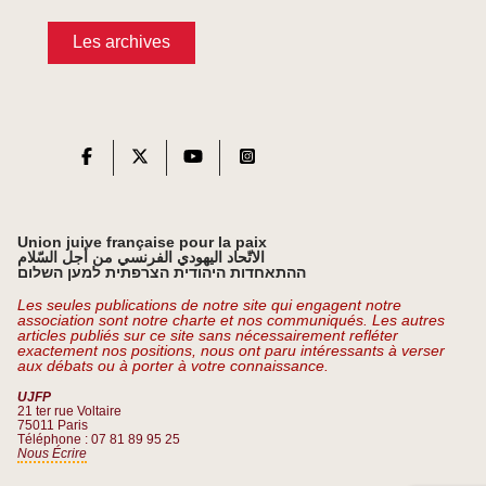
Les archives
Union juive française pour la paix
الاتّحاد اليهودي الفرنسي من أجل السّلام
ההתאחדות היהודית הצרפתית למען השלום
Les seules publications de notre site qui engagent notre
association sont notre charte et nos communiqués. Les autres
articles publiés sur ce site sans nécessairement refléter
exactement nos positions, nous ont paru intéressants à verser
aux débats ou à porter à votre connaissance.
UJFP
21 ter rue Voltaire
75011 Paris
Téléphone : 07 81 89 95 25
Nous Écrire