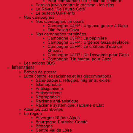
Pour commander sur le site de l'éditeur
Paroles juives contre le racisme - les clips
La Revue "De l'Autre Côté"
Le bulletin UJFP-Info
Nos campagnes
Nos campagnes en cours
Campagne UJFP : Urgence guerre à Gaza
Film Yallah Gaza
Nos campagnes terminées
Campagne UJFP : La pépinière
Campagne UJFP : Urgence Gaza déplacés
Campagne UJFP : Le château d'eau de
Khuza'a
Campagne UJFP : De l'oxygène pour Gaza
Campagne "Un bateau pour Gaza"
Les actions BDS
Informations
Brèves de presse
Lutte contre les racismes et les discriminations
Sans-papiers, réfugiés, migrants, exilés
Islamophobie
Antitsiganisme
Antisémitisme
Négrophobie
Racisme anti-asiatique
Racisme systémique, racisme d'État
Atteintes aux libertés
En région
Auvergne-Rhône-Alpes
Bourgogne-Franche-Comté
Bretagne
Centre Val de Loire