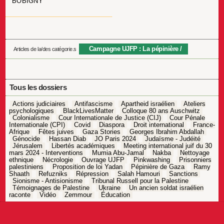
BOBIGNY
Campagne UJFP : La pépinière
Articles de la/des catégorie.s
Tous les dossiers
Actions judiciaires
Antifascisme
Apartheid israélien
Ateliers
psychologiques
BlackLivesMatter
Colloque 80 ans Auschwitz
Colonialisme
Cour Internationale de Justice (CIJ)
Cour Pénale
Internationale (CPI)
Covid
Diaspora
Droit international
France-
Afrique
Fêtes juives
Gaza Stories
Georges Ibrahim Abdallah
Génocide
Hassan Diab
JO Paris 2024
Judaïsme - Judéité
Jérusalem
Libertés académiques
Meeting international juif du 30
mars 2024 - Interventions
Mumia Abu-Jamal
Nakba
Nettoyage
ethnique
Nécrologie
Ouvrage UJFP
Pinkwashing
Prisonniers
palestiniens
Proposition de loi Yadan
Pépinière de Gaza
Ramy
Shaath
Refuzniks
Répression
Salah Hamouri
Sanctions
Sionisme - Antisionisme
Tribunal Russell pour la Palestine
Témoignages de Palestine
Ukraine
Un ancien soldat israélien
raconte
Vidéo
Zemmour
Éducation
Navigation
de
l’article