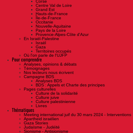
Corse
Centre Val de Loire
Grand Est
Hauts-de-France
Île-de-France
Occitanie
Nouvelle-Aquitaine
Pays de la Loire
Provence-Alpes-Côte d'Azur
En Israël-Palestine
Israël
Gaza
Territoires occupés
Où l'on parle de l'UJFP
Pour comprendre
Analyses, opinions & débats
Témoignages
Nos lecteurs nous écrivent
Campagne BDS
Analyses BDS
BDS : Appels et Charte des principes
Pages culturelles
Culture de la solidarité
Culture juive
Culture palestinienne
Livres
Thématiques
Meeting international juif du 30 mars 2024 - Interventions
Apartheid israélien
Gaza Stories
Judaïsme - Judéité
Sionisme - Antisionisme