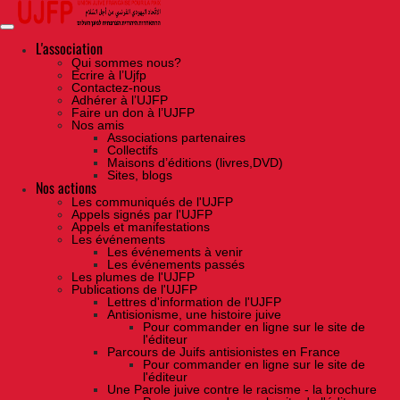
Skip
to
the
content
L'association
Qui sommes nous?
Ecrire à l’Ujfp
Contactez-nous
Adhérer à l’UJFP
Faire un don à l’UJFP
Nos amis
Associations partenaires
Collectifs
Maisons d’éditions (livres,DVD)
Sites, blogs
Nos actions
Les communiqués de l'UJFP
Appels signés par l'UJFP
Appels et manifestations
Les événements
Les événements à venir
Les événements passés
Les plumes de l'UJFP
Publications de l'UJFP
Lettres d'information de l'UJFP
Antisionisme, une histoire juive
Pour commander en ligne sur le site de
l'éditeur
Parcours de Juifs antisionistes en France
Pour commander en ligne sur le site de
l'éditeur
Une Parole juive contre le racisme - la brochure