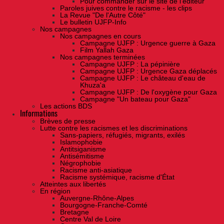
Pour commander sur le site de l'éditeur
Paroles juives contre le racisme - les clips
La Revue "De l'Autre Côté"
Le bulletin UJFP-Info
Nos campagnes
Nos campagnes en cours
Campagne UJFP : Urgence guerre à Gaza
Film Yallah Gaza
Nos campagnes terminées
Campagne UJFP : La pépinière
Campagne UJFP : Urgence Gaza déplacés
Campagne UJFP : Le château d'eau de
Khuza'a
Campagne UJFP : De l'oxygène pour Gaza
Campagne "Un bateau pour Gaza"
Les actions BDS
Informations
Brèves de presse
Lutte contre les racismes et les discriminations
Sans-papiers, réfugiés, migrants, exilés
Islamophobie
Antitsiganisme
Antisémitisme
Négrophobie
Racisme anti-asiatique
Racisme systémique, racisme d'État
Atteintes aux libertés
En région
Auvergne-Rhône-Alpes
Bourgogne-Franche-Comté
Bretagne
Centre Val de Loire