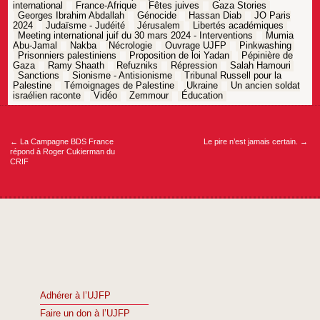
international
France-Afrique
Fêtes juives
Gaza Stories
Georges Ibrahim Abdallah
Génocide
Hassan Diab
JO Paris
2024
Judaïsme - Judéité
Jérusalem
Libertés académiques
Meeting international juif du 30 mars 2024 - Interventions
Mumia
Abu-Jamal
Nakba
Nécrologie
Ouvrage UJFP
Pinkwashing
Prisonniers palestiniens
Proposition de loi Yadan
Pépinière de
Gaza
Ramy Shaath
Refuzniks
Répression
Salah Hamouri
Sanctions
Sionisme - Antisionisme
Tribunal Russell pour la
Palestine
Témoignages de Palestine
Ukraine
Un ancien soldat
israélien raconte
Vidéo
Zemmour
Éducation
Navigation
de
l’article
←
La Campagne BDS France
Le pire n’est jamais certain.
→
répond à Roger Cukierman du
CRIF
Adhérer à l’UJFP
Faire un don à l’UJFP