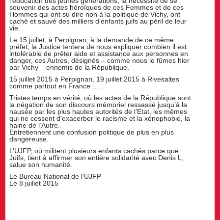
l’éducation des jeunes générations, la nécessité de se
souvenir des actes héroïques de ces Femmes et de ces
Hommes qui ont su dire non à la politique de Vichy, ont
caché et sauvé des milliers d’enfants juifs au péril de leur
vie.
Le 15 juillet, à Perpignan, à la demande de ce même
préfet, la Justice tentera de nous expliquer combien il est
intolérable de prêter aide et assistance aux personnes en
danger, ces Autres, désignés – comme nous le fûmes hier
par Vichy – ennemis de la République.
15 juillet 2015 à Perpignan, 19 juillet 2015 à Rivesaltes
comme partout en France ….
Tristes temps en vérité, où les actes de la République sont
la négation de son discours mémoriel ressassé jusqu’à la
nausée par les plus hautes autorités de l’Etat, les mêmes
qui ne cessent d’exacerber le racisme et la xénophobie, la
haine de l’Autre.
Entretiennent une confusion politique de plus en plus
dangereuse.
L’UJFP, où militent plusieurs enfants cachés parce que
Juifs, tient à affirmer son entière solidarité avec Denis L,
salue son humanité.
Le Bureau National de l’UJFP
Le 8 juillet 2015