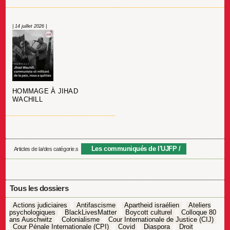
| 14 juillet 2026 |
HOMMAGE À JIHAD
WACHILL
Les communiqués de l'UJFP
Articles de la/des catégorie.s
Tous les dossiers
Actions judiciaires
Antifascisme
Apartheid israélien
Ateliers
psychologiques
BlackLivesMatter
Boycott culturel
Colloque 80
ans Auschwitz
Colonialisme
Cour Internationale de Justice (CIJ)
Cour Pénale Internationale (CPI)
Covid
Diaspora
Droit