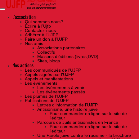
Skip
to
the
content
L'association
Qui sommes nous?
Ecrire à l’Ujfp
Contactez-nous
Adhérer à l’UJFP
Faire un don à l’UJFP
Nos amis
Associations partenaires
Collectifs
Maisons d’éditions (livres,DVD)
Sites, blogs
Nos actions
Les communiqués de l'UJFP
Appels signés par l'UJFP
Appels et manifestations
Les événements
Les événements à venir
Les événements passés
Les plumes de l'UJFP
Publications de l'UJFP
Lettres d'information de l'UJFP
Antisionisme, une histoire juive
Pour commander en ligne sur le site de
l'éditeur
Parcours de Juifs antisionistes en France
Pour commander en ligne sur le site de
l'éditeur
Une Parole juive contre le racisme - la brochure