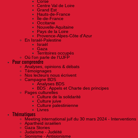
Corse
Centre Val de Loire
Grand Est
Hauts-de-France
Île-de-France
Occitanie
Nouvelle-Aquitaine
Pays de la Loire
Provence-Alpes-Côte d'Azur
En Israël-Palestine
Israël
Gaza
Territoires occupés
Où l'on parle de l'UJFP
Pour comprendre
Analyses, opinions & débats
Témoignages
Nos lecteurs nous écrivent
Campagne BDS
Analyses BDS
BDS : Appels et Charte des principes
Pages culturelles
Culture de la solidarité
Culture juive
Culture palestinienne
Livres
Thématiques
Meeting international juif du 30 mars 2024 - Interventions
Apartheid israélien
Gaza Stories
Judaïsme - Judéité
Sionisme - Antisionisme