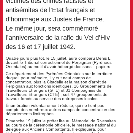
victimes des crimes racistes et
antisémites de l’Etat français et
d’hommage aux Justes de France.
Le même jour, sera commémoré
l’anniversaire de la rafle du Vel d’Hiv
des 16 et 17 juillet 1942.
Quatre jours plus tôt, le 15 juillet, aura comparu Denis L
devant le Tribunal correctionnel de Perpignan (Pyrénées
Orientales) au motif d’avoir hébergé des sans – papiers.
Ce département des Pyrénées Orientales sur le territoire
duquel, pour mémoire, il y eut neuf camps de
concentration, plus la Citadelle et la maison d’arrêt de
Perpignan aux fonctions identiques, 16 Groupements de
Travailleurs Étrangers (GTE) et 31 Compagnies de
Travailleurs Étrangers (CTE) ; soit 47 groupements de
travaux forcés au service des entreprises locales.
Énumération volontairement réduite, qui ne tient pas
compte des nombreux autres camps de concentration des
départements limitrophes.
Dimanche 19 juillet le préfet lira au Mémorial de Rivesaltes
au cours de la cérémonie officielle, le message national du
délégué aux Anciens Combattants. Il expliquera, pour