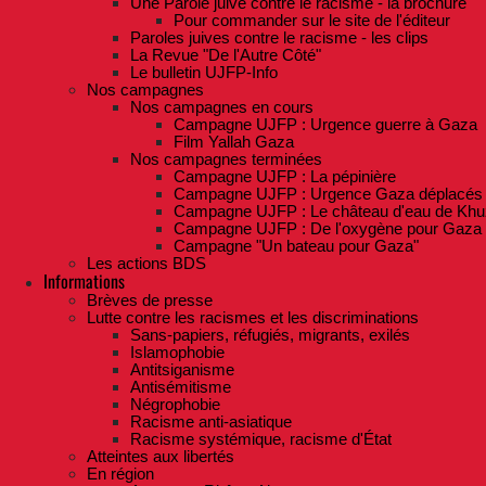
Une Parole juive contre le racisme - la brochure
Pour commander sur le site de l'éditeur
Paroles juives contre le racisme - les clips
La Revue "De l'Autre Côté"
Le bulletin UJFP-Info
Nos campagnes
Nos campagnes en cours
Campagne UJFP : Urgence guerre à Gaza
Film Yallah Gaza
Nos campagnes terminées
Campagne UJFP : La pépinière
Campagne UJFP : Urgence Gaza déplacés
Campagne UJFP : Le château d'eau de Khu
Campagne UJFP : De l'oxygène pour Gaza
Campagne "Un bateau pour Gaza"
Les actions BDS
Informations
Brèves de presse
Lutte contre les racismes et les discriminations
Sans-papiers, réfugiés, migrants, exilés
Islamophobie
Antitsiganisme
Antisémitisme
Négrophobie
Racisme anti-asiatique
Racisme systémique, racisme d'État
Atteintes aux libertés
En région