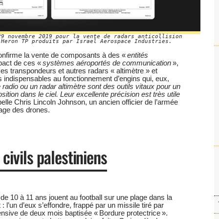
29 novembre 2019 pour la vente de radars anticollision
 Heron TP produits par Israel Aerospace Industries.
confirme la vente de composants à des «
entités
impact de ces «
systèmes aéroportés de communication
»,
es transpondeurs et autres radars « altimètre » et
s indispensables au fonctionnement d’engins qui, eux,
radio ou un radar altimètre sont des outils vitaux pour un
sition dans le ciel. Leur excellente précision est très utile
pelle Chris Lincoln Johnson, un ancien officier de l’armée
sage des drones.
civils palestiniens
 de 10 à 11 ans jouent au football sur une plage dans la
 l’un d’eux s’effondre, frappé par un missile tiré par
ensive de deux mois baptisée « Bordure protectrice ».