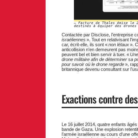
Facture de Thales émise le 
destinés à équiper des drones
Contactée par Disclose, l’entreprise 
israéliennes
». Tout en relativisant l’
car, écrit-elle, ils sont «
non létaux
». C
anticollision n’en demeurent pas moin
peuvent bel et bien servir à tuer. «
Une 
drone militaire afin de déterminer sa po
pour savoir où le drone regarde
», rap
britannique devenu consultant sur l’u
Exactions contre des 
Le 16 juillet 2014, quatre enfants âgés
bande de Gaza. Une explosion retentit :
l’armée israélienne au cours d’une off