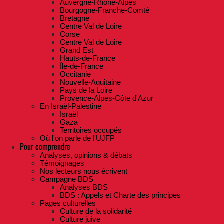
Auvergne-Rhône-Alpes
Bourgogne-Franche-Comté
Bretagne
Centre Val de Loire
Corse
Centre Val de Loire
Grand Est
Hauts-de-France
Île-de-France
Occitanie
Nouvelle-Aquitaine
Pays de la Loire
Provence-Alpes-Côte d'Azur
En Israël-Palestine
Israël
Gaza
Territoires occupés
Où l'on parle de l'UJFP
Pour comprendre
Analyses, opinions & débats
Témoignages
Nos lecteurs nous écrivent
Campagne BDS
Analyses BDS
BDS : Appels et Charte des principes
Pages culturelles
Culture de la solidarité
Culture juive