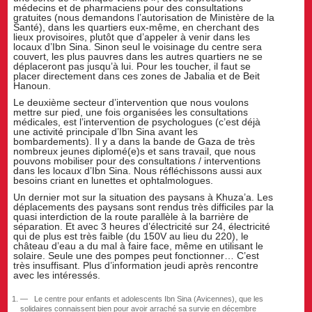
médecins et de pharmaciens pour des consultations
gratuites (nous demandons l’autorisation de Ministère de la
Santé), dans les quartiers eux-même, en cherchant des
lieux provisoires, plutôt que d’appeler à venir dans les
locaux d’Ibn Sina. Sinon seul le voisinage du centre sera
couvert, les plus pauvres dans les autres quartiers ne se
déplaceront pas jusqu’à lui. Pour les toucher, il faut se
placer directement dans ces zones de Jabalia et de Beit
Hanoun.
Le deuxième secteur d’intervention que nous voulons
mettre sur pied, une fois organisées les consultations
médicales, est l’intervention de psychologues (c’est déjà
une activité principale d’Ibn Sina avant les
bombardements). Il y a dans la bande de Gaza de très
nombreux jeunes diplomé(e)s et sans travail, que nous
pouvons mobiliser pour des consultations / interventions
dans les locaux d’Ibn Sina. Nous réfléchissons aussi aux
besoins criant en lunettes et ophtalmologues.
Un dernier mot sur la situation des paysans à Khuza’a. Les
déplacements des paysans sont rendus très difficiles par la
quasi interdiction de la route parallèle à la barrière de
séparation. Et avec 3 heures d’électricité sur 24, électricité
qui de plus est très faible (du 150V au lieu du 220), le
château d’eau a du mal à faire face, même en utilisant le
solaire. Seule une des pompes peut fonctionner… C’est
très insuffisant. Plus d’information jeudi après rencontre
avec les intéressés.
Le centre pour enfants et adolescents Ibn Sina (Avicennes), que les
solidaires connaissent bien pour avoir arraché sa survie en décembre