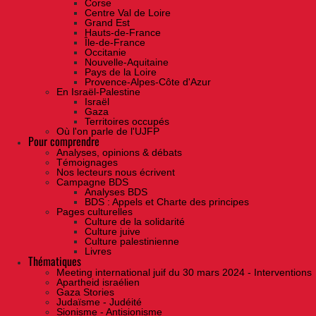
Corse
Centre Val de Loire
Grand Est
Hauts-de-France
Île-de-France
Occitanie
Nouvelle-Aquitaine
Pays de la Loire
Provence-Alpes-Côte d'Azur
En Israël-Palestine
Israël
Gaza
Territoires occupés
Où l'on parle de l'UJFP
Pour comprendre
Analyses, opinions & débats
Témoignages
Nos lecteurs nous écrivent
Campagne BDS
Analyses BDS
BDS : Appels et Charte des principes
Pages culturelles
Culture de la solidarité
Culture juive
Culture palestinienne
Livres
Thématiques
Meeting international juif du 30 mars 2024 - Interventions
Apartheid israélien
Gaza Stories
Judaïsme - Judéité
Sionisme - Antisionisme