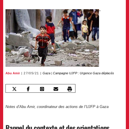
Abu Amir
27/05/21
Gaza
|
Campagne UJFP : Urgence Gaza déplacés
Notes d’Abu Amir, coordinateur des actions de l’UJFP à Gaza
Rappel du contexte et des orientations