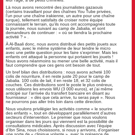
Là nous avons rencontré des journalistes gazaouis
(certains travaillant pour des chaînes You Tube privées,
l’un pour une chaîne irakienne, un autre pour une chaîne
turque), tellement satisfaits de croiser notre équipe
connaissant le terrain, qu’ils nous ont accompagnés toute
la journée, nous suivant au camp de Jabalia, et sont
demandeurs de continuer : « où se tiendra la prochaine
activité ? » .
À Al-Baali donc, nous avons distribué des petits jouets aux
enfants, avec le même système de leur tendre le micro
avec une petite question pour les faire s’exprimer. Mais les
enfants ont attaqué la personne qui portaient les jouets !
Nous avons néanmoins su mener une belle activité, mais il
faut comprendre que ces gens ont besoin de tout.
Un bref bilan des distributions : nous avons acheté 100
colis de nourriture, il en reste juste 20 pour le camp de
Jabalia. 100 colis de lait, il en reste 18, et 32 colis de
couches. Ces distributions sont le poste le plus onéreux,
nous utilisons les envois WU (3 000 euros), et j’ai même
anticipé sur l’arrivée du transfert bancaire en disant au
fournisseur : « dès que cela arrive, tu seras payé ». Nous
ne pourrons pas aller très loin dans cette direction.
Nous voulons privilégier les activités comme « le sourire
des enfants », tout en développant parallèlement d’autres
secteurs d’intervention. Le premier que nous voulons
organiser dans les jours qui viennent est la possibilité de
consultations médicales. Après discussion avec l’équipe
d’Ibn Sina, nous choisissons, si nous y arrivons, d’organiser
une sorte de « clinique volante », avec la présence de