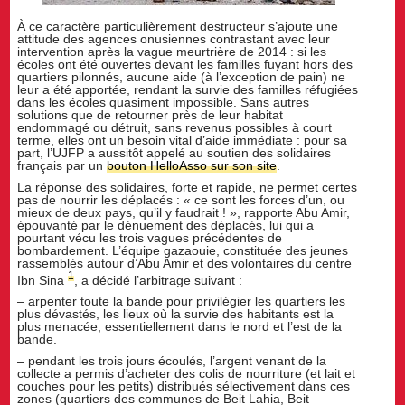
À ce caractère particulièrement destructeur s’ajoute une
attitude des agences onusiennes contrastant avec leur
intervention après la vague meurtrière de 2014 : si les
écoles ont été ouvertes devant les familles fuyant hors des
quartiers pilonnés, aucune aide (à l’exception de pain) ne
leur a été apportée, rendant la survie des familles réfugiées
dans les écoles quasiment impossible. Sans autres
solutions que de retourner près de leur habitat
endommagé ou détruit, sans revenus possibles à court
terme, elles ont un besoin vital d’aide immédiate : pour sa
part, l’UJFP a aussitôt appelé au soutien des solidaires
français par un
bouton HelloAsso sur son site
.
La réponse des solidaires, forte et rapide, ne permet certes
pas de nourrir les déplacés : « ce sont les forces d’un, ou
mieux de deux pays, qu’il y faudrait ! », rapporte Abu Amir,
épouvanté par le dénuement des déplacés, lui qui a
pourtant vécu les trois vagues précédentes de
bombardement. L’équipe gazaouie, constituée des jeunes
rassemblés autour d’Abu Amir et des volontaires du centre
1
Ibn Sina
, a décidé l’arbitrage suivant :
– arpenter toute la bande pour privilégier les quartiers les
plus dévastés, les lieux où la survie des habitants est la
plus menacée, essentiellement dans le nord et l’est de la
bande.
– pendant les trois jours écoulés, l’argent venant de la
collecte a permis d’acheter des colis de nourriture (et lait et
couches pour les petits) distribués sélectivement dans ces
zones (quartiers des communes de Beit Lahia, Beit