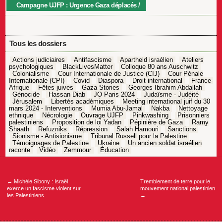
Campagne UJFP : Urgence Gaza déplacés
Tous les dossiers
Actions judiciaires
Antifascisme
Apartheid israélien
Ateliers
psychologiques
BlackLivesMatter
Colloque 80 ans Auschwitz
Colonialisme
Cour Internationale de Justice (CIJ)
Cour Pénale
Internationale (CPI)
Covid
Diaspora
Droit international
France-
Afrique
Fêtes juives
Gaza Stories
Georges Ibrahim Abdallah
Génocide
Hassan Diab
JO Paris 2024
Judaïsme - Judéité
Jérusalem
Libertés académiques
Meeting international juif du 30
mars 2024 - Interventions
Mumia Abu-Jamal
Nakba
Nettoyage
ethnique
Nécrologie
Ouvrage UJFP
Pinkwashing
Prisonniers
palestiniens
Proposition de loi Yadan
Pépinière de Gaza
Ramy
Shaath
Refuzniks
Répression
Salah Hamouri
Sanctions
Sionisme - Antisionisme
Tribunal Russell pour la Palestine
Témoignages de Palestine
Ukraine
Un ancien soldat israélien
raconte
Vidéo
Zemmour
Éducation
Navigation
de
l’article
←
Michèle Sibony : Israël
Tremblement de terre pour le
exerce un fascisme violent sur
mouvement national palestinien
les Palestiniens
→