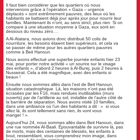
Il faut bien considérer que les quartiers où nous
intervenons grâce à l’opération « Gaza – urgence
déplacés » sont extrêmement pauvres, des lieux où les
habitants se battaient déjà jour après jour pour nourrir leur
familles. Maintenant ils n’ont, au sens strict, plus rien. Si on
compare à une situation moyenne à Gaza, eux sont en
dessous du niveau zéro….
A Al-Atatara, nous avions donc distribué 50 colis de
nourriture, les besoins étaient bien supérieurs, et cela va
se passer de même pour les autres quartiers pauvres
comme à Beit Hanoun.
Nous avons effectué une superbe journée enfants hier 23
mai, pour porter notre activité « un sourire sur le visage
des enfants », d’abord 2 heures à Al-Burej, puis 2 heures à
Nusseirat. Cela a été magnifique, avec des enfants si
beaux !
Ensuite nous sommes allés dans l’est de Beit Hanoun,
situation catastrophique. Là, les maisons n’ont pas été
écrasées par les F16, mais rendues inutilisables (murs
ouverts) par de l’artillerie au sol, installée de l’autre côté de
la barrière de séparation. Nous avons visité 10 familles,
dans une ambiance où l’un des habitants a dit : « si vous
allez là, ils sont tellement sans rien, ils vont vous
manger ! ».
Aujourd’hui 24, nous sommes allés dans Beit Hanoun, dans
une rue nommée Al-Baali. Épouvantable de survivre là, pas
de morts, mais des centaines de blessés, les enfants à
bout, ressemblant, vous comprendrez mon image, dans
leur rage, à de petits criminels.