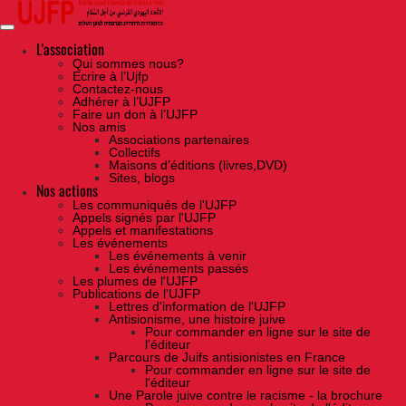
Skip
to
the
content
L'association
Qui sommes nous?
Ecrire à l’Ujfp
Contactez-nous
Adhérer à l’UJFP
Faire un don à l’UJFP
Nos amis
Associations partenaires
Collectifs
Maisons d’éditions (livres,DVD)
Sites, blogs
Nos actions
Les communiqués de l'UJFP
Appels signés par l'UJFP
Appels et manifestations
Les événements
Les événements à venir
Les événements passés
Les plumes de l'UJFP
Publications de l'UJFP
Lettres d'information de l'UJFP
Antisionisme, une histoire juive
Pour commander en ligne sur le site de
l'éditeur
Parcours de Juifs antisionistes en France
Pour commander en ligne sur le site de
l'éditeur
Une Parole juive contre le racisme - la brochure