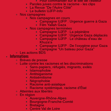
Pour commander sur le site de l'éditeur
Paroles juives contre le racisme - les clips
La Revue "De l'Autre Côté"
Le bulletin UJFP-Info
Nos campagnes
Nos campagnes en cours
Campagne UJFP : Urgence guerre à Gaza
Film Yallah Gaza
Nos campagnes terminées
Campagne UJFP : La pépinière
Campagne UJFP : Urgence Gaza déplacés
Campagne UJFP : Le château d'eau de
Khuza'a
Campagne UJFP : De l'oxygène pour Gaza
Campagne "Un bateau pour Gaza"
Les actions BDS
Informations
Brèves de presse
Lutte contre les racismes et les discriminations
Sans-papiers, réfugiés, migrants, exilés
Islamophobie
Antitsiganisme
Antisémitisme
Négrophobie
Racisme anti-asiatique
Racisme systémique, racisme d'État
Atteintes aux libertés
En région
Auvergne-Rhône-Alpes
Bourgogne-Franche-Comté
Bretagne
Centre Val de Loire